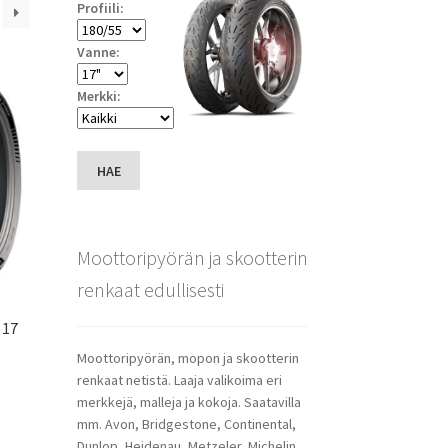
Profiili:
Vanne:
Merkki:
HAE
Moottoripyörän ja skootterin
renkaat edullisesti
 17
Moottoripyörän, mopon ja skootterin
renkaat netistä. Laaja valikoima eri
merkkejä, malleja ja kokoja. Saatavilla
mm. Avon, Bridgestone, Continental,
Dunlop, Heidenau, Metzeler, Michelin,