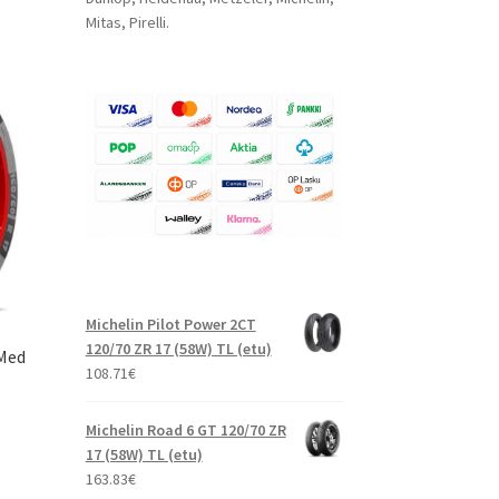
Mitas, Pirelli.
Michelin Pilot Power 2CT
120/70 ZR 17 (58W) TL (etu)
Med
108.71
€
Michelin Road 6 GT 120/70 ZR
17 (58W) TL (etu)
163.83
€