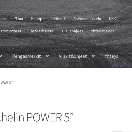
usivu
Tilini
Kauppa
Uutiset
Asennuspalvelu
UKK
istotuotteet
Tietoa meistä
Tilausohjeet
Yhteystiedot
Rengasmerkit
Vinkit&ohjeet
Yhteys
POWER 5”
ichelin POWER 5”