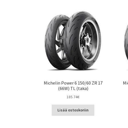
Michelin Power 6 150/60 ZR 17
Mi
(66W) TL (taka)
185.74
€
Lisää ostoskoriin