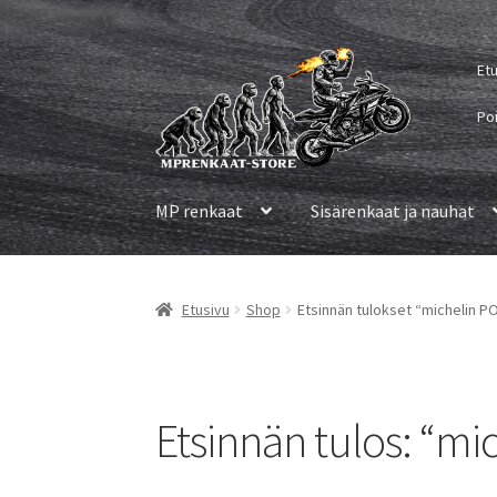
Siirry
Siirry
Et
navigointiin
sisältöön
Po
MP renkaat
Sisärenkaat ja nauhat
Etusivu
Shop
Etsinnän tulokset “michelin 
Etsinnän tulos: “m