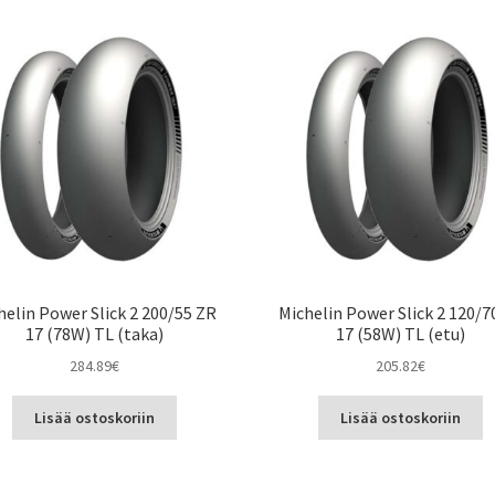
helin Power Slick 2 200/55 ZR
Michelin Power Slick 2 120/7
17 (78W) TL (taka)
17 (58W) TL (etu)
284.89
€
205.82
€
Lisää ostoskoriin
Lisää ostoskoriin