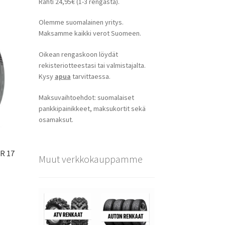
Rahti 24,95€ (1-3 rengasta).
Olemme suomalainen yritys.
Maksamme kaikki verot Suomeen.
Oikean rengaskoon löydät
rekisteriotteestasi tai valmistajalta.
Kysy
apua
tarvittaessa.
Maksuvaihtoehdot: suomalaiset
pankkipainikkeet, maksukortit sekä
osamaksut.
ZR 17
Muut verkkokauppamme