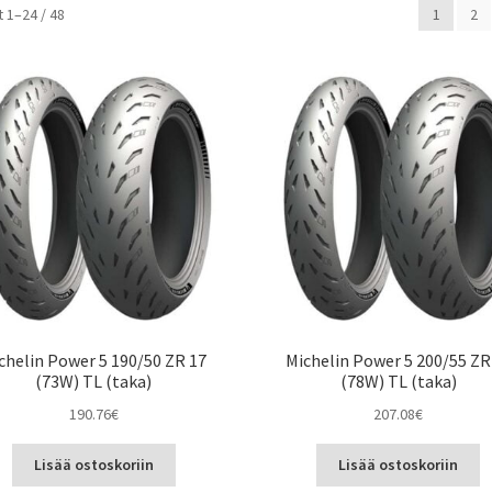
Suosituimmat
 1–24 / 48
1
2
ensin
chelin Power 5 190/50 ZR 17
Michelin Power 5 200/55 ZR
(73W) TL (taka)
(78W) TL (taka)
190.76
€
207.08
€
Lisää ostoskoriin
Lisää ostoskoriin