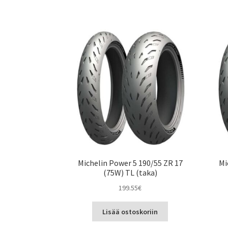
Michelin Power 5 190/55 ZR 17
Mi
(75W) TL (taka)
199.55
€
Lisää ostoskoriin