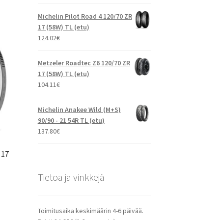
Michelin Pilot Road 4 120/70 ZR
17 (58W) TL (etu)
124.02
€
Metzeler Roadtec Z6 120/70 ZR
17 (58W) TL (etu)
104.11
€
Michelin Anakee Wild (M+S)
90/90 - 21 54R TL (etu)
137.80
€
 17
Tietoa ja vinkkejä
Toimitusaika keskimäärin 4-6 päivää.