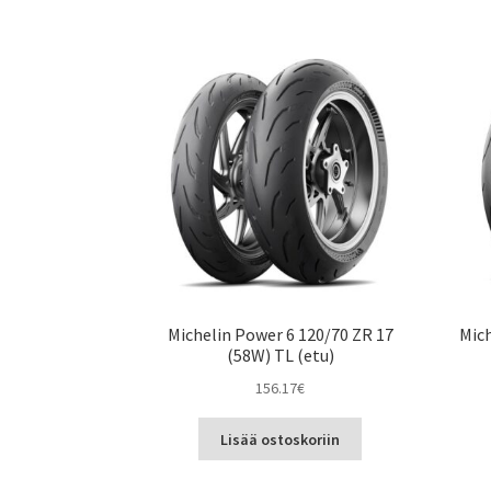
Michelin Power 6 120/70 ZR 17
Mich
(58W) TL (etu)
156.17
€
Lisää ostoskoriin