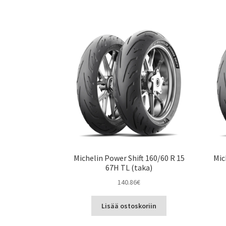
Michelin Power Shift 160/60 R 15
Mic
67H TL (taka)
140.86
€
Lisää ostoskoriin