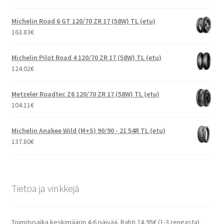
Michelin Road 6 GT 120/70 ZR 17 (58W) TL (etu)
163.83
€
Michelin Pilot Road 4 120/70 ZR 17 (58W) TL (etu)
124.02
€
Metzeler Roadtec Z6 120/70 ZR 17 (58W) TL (etu)
104.11
€
Michelin Anakee Wild (M+S) 90/90 - 21 54R TL (etu)
137.80
€
Tietoa ja vinkkejä
Toimitusaika keskimäärin 4-6 päivää. Rahti 24,95€ (1-3 rengasta).