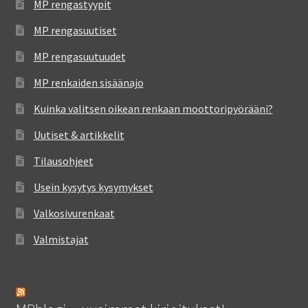
MP rengastyypit
MP rengasuutiset
MP rengasuutuudet
MP renkaiden sisäänajo
Kuinka valitsen oikean renkaan moottoripyörääni?
Uutiset & artikkelit
Tilausohjeet
Usein kysytys kysymykset
Valkosivurenkaat
Valmistajat