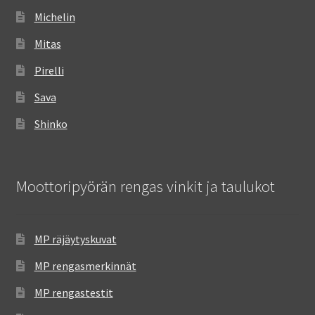
Michelin
Mitas
Pirelli
Sava
Shinko
Moottoripyörän rengas vinkit ja taulukot
MP räjäytyskuvat
MP rengasmerkinnät
MP rengastestit