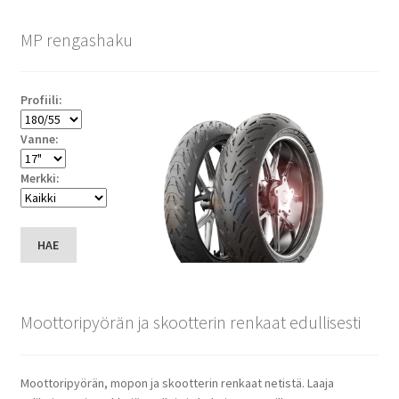
MP rengashaku
Profiili:
Vanne:
Merkki:
HAE
Moottoripyörän ja skootterin renkaat edullisesti
Moottoripyörän, mopon ja skootterin renkaat netistä. Laaja