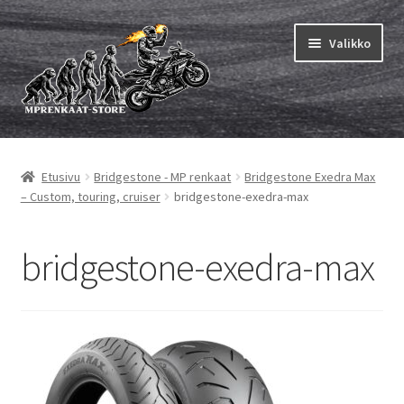
Siirry
Siirry
Valikko
navigointiin
sisältöön
Laajen
MP renkaat
alemm
Etusivu
Bridgestone - MP renkaat
Bridgestone Exedra Max
tason
Laajen
Sisärenkaat ja nauhat
– Custom, touring, cruiser
bridgestone-exedra-max
valikko
alemm
tason
Laajen
Rengasmerkit
valikko
alemm
bridgestone-exedra-max
tason
Laajen
Vinkit&ohjeet
valikko
alemm
tason
Yhteys
valikko