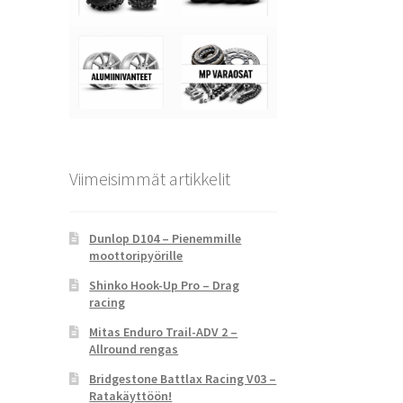
Viimeisimmät artikkelit
Dunlop D104 – Pienemmille
moottoripyörille
Shinko Hook-Up Pro – Drag
racing
Mitas Enduro Trail-ADV 2 –
Allround rengas
Bridgestone Battlax Racing V03 –
Ratakäyttöön!