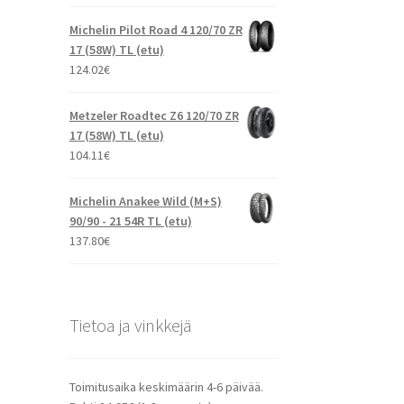
Michelin Pilot Road 4 120/70 ZR
17 (58W) TL (etu)
124.02
€
Metzeler Roadtec Z6 120/70 ZR
17 (58W) TL (etu)
104.11
€
Michelin Anakee Wild (M+S)
90/90 - 21 54R TL (etu)
137.80
€
Tietoa ja vinkkejä
Toimitusaika keskimäärin 4-6 päivää.