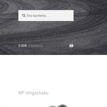
Etsi:
Haku
0.00
€
0 tuotetta
MP rengashaku