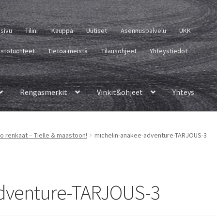
usivu
Tilini
Kauppa
Uutiset
Asennuspalvelu
UKK
istotuotteet
Tietoa meistä
Tilausohjeet
Yhteystiedot
Rengasmerkit
Vinkit&ohjeet
Yhteys
o renkaat – Tielle & maastoon!
michelin-anakee-adventure-TARJOUS-3
adventure-TARJOUS-3