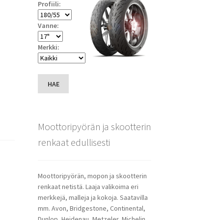
Profiili:
Vanne:
Merkki:
HAE
Moottoripyörän ja skootterin
renkaat edullisesti
Moottoripyörän, mopon ja skootterin
renkaat netistä. Laaja valikoima eri
merkkejä, malleja ja kokoja. Saatavilla
mm. Avon, Bridgestone, Continental,
Dunlop, Heidenau, Metzeler, Michelin,