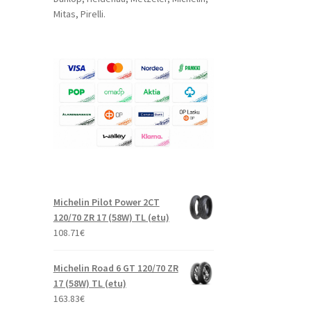
Mitas, Pirelli.
Michelin Pilot Power 2CT
120/70 ZR 17 (58W) TL (etu)
108.71
€
Michelin Road 6 GT 120/70 ZR
17 (58W) TL (etu)
163.83
€