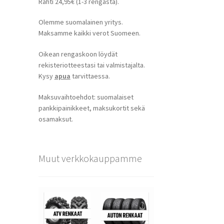
Rahti 24,95€ (1-3 rengasta).
Olemme suomalainen yritys.
Maksamme kaikki verot Suomeen.
Oikean rengaskoon löydät
rekisteriotteestasi tai valmistajalta.
Kysy
apua
tarvittaessa.
Maksuvaihtoehdot: suomalaiset
pankkipainikkeet, maksukortit sekä
osamaksut.
Muut verkkokauppamme