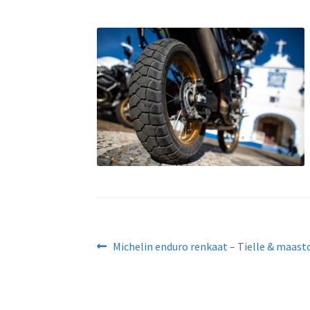
Artikkelien
Edellinen
Michelin enduro renkaat – Tielle & maast
artikkeli
selaus