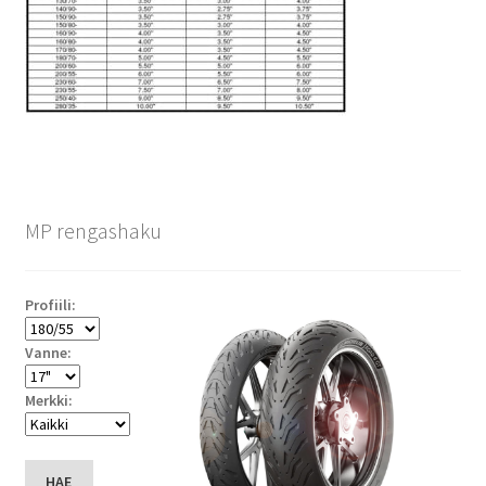
MP rengashaku
Profiili:
Vanne:
Merkki:
HAE