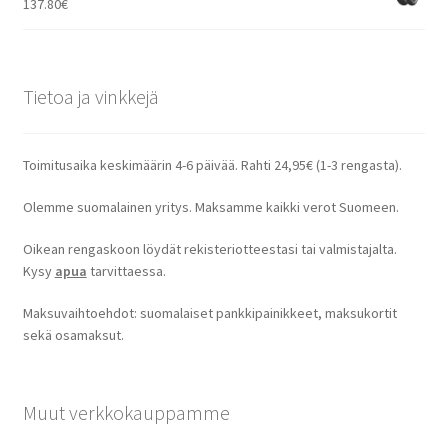
137.80
€
Tietoa ja vinkkejä
Toimitusaika keskimäärin 4-6 päivää. Rahti 24,95€ (1-3 rengasta).
Olemme suomalainen yritys. Maksamme kaikki verot Suomeen.
Oikean rengaskoon löydät rekisteriotteestasi tai valmistajalta.
Kysy
apua
tarvittaessa.
Maksuvaihtoehdot: suomalaiset pankkipainikkeet, maksukortit
sekä osamaksut.
Muut verkkokauppamme