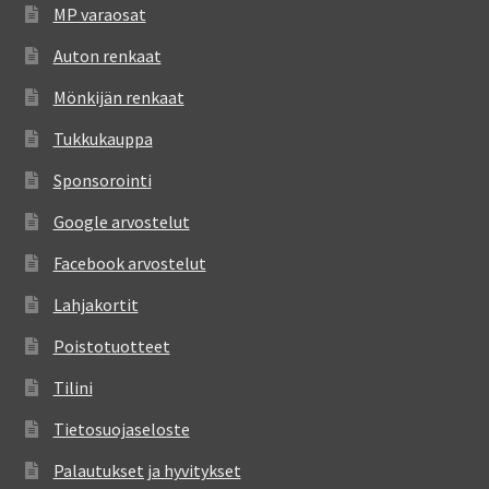
MP varaosat
Auton renkaat
Mönkijän renkaat
Tukkukauppa
Sponsorointi
Google arvostelut
Facebook arvostelut
Lahjakortit
Poistotuotteet
Tilini
Tietosuojaseloste
Palautukset ja hyvitykset