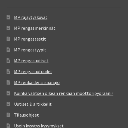
MP räjäytyskuvat
MP rengasmerkinnät
MP rengastestit
MP rengastyypit
MP rengasuutiset
MP rengasuutuudet
MP renkaiden sisäänajo
Kuinka valitsen oikean renkaan moottoripyörääni?
Uutiset & artikkelit
Tilausohjeet
Usein kysytys kysymykset