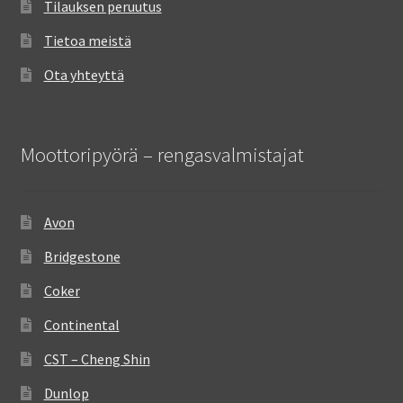
Tilauksen peruutus
Tietoa meistä
Ota yhteyttä
Moottoripyörä – rengasvalmistajat
Avon
Bridgestone
Coker
Continental
CST – Cheng Shin
Dunlop