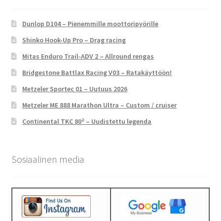
Dunlop D104 – Pienemmille moottoripyörille
Shinko Hook-Up Pro – Drag racing
Mitas Enduro Trail-ADV 2 – Allround rengas
Bridgestone Battlax Racing V03 – Ratakäyttöön!
Metzeler Sportec 01 – Uutuus 2026
Metzeler ME 888 Marathon Ultra – Custom / cruiser
Continental TKC 80² – Uudistettu legenda
Sosiaalinen media