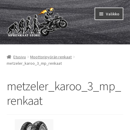
Siirry
Siirry
Valikko
navigointiin
sisältöön
Laajen
MP renkaat
alemm
Etusivu
Moottoripyörän renkaat
tason
Laajen
Sisärenkaat ja nauhat
metzeler_karoo_3_mp_renkaat
valikko
alemm
tason
Laajen
Rengasmerkit
valikko
alemm
metzeler_karoo_3_mp_
tason
Laajen
Vinkit&ohjeet
valikko
renkaat
alemm
tason
Yhteys
valikko