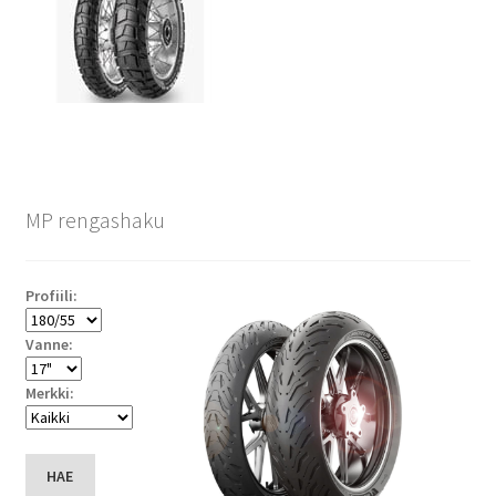
MP rengashaku
Profiili:
Vanne:
Merkki:
HAE