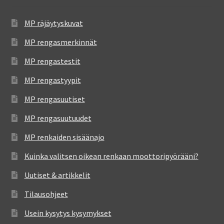
MP räjäytyskuvat
MP rengasmerkinnät
MP rengastestit
MP rengastyypit
MP rengasuutiset
MP rengasuutuudet
MP renkaiden sisäänajo
Kuinka valitsen oikean renkaan moottoripyörääni?
Uutiset & artikkelit
Tilausohjeet
Usein kysytys kysymykset