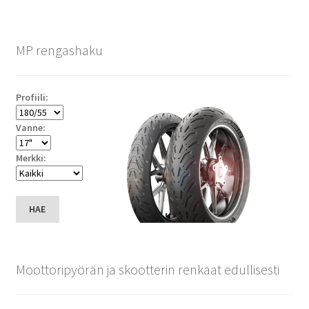
MP rengashaku
Profiili:
Vanne:
Merkki:
HAE
Moottoripyörän ja skootterin renkaat edullisesti