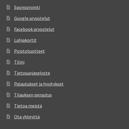
Sponsorointi
Google arvostelut
Facebook arvostelut
Lahjakortit
Poistotuotteet
Tilini
Tietosuojaseloste
Palautukset ja hyvitykset
Tilauksen peruutus
Tietoa meistä
Ota yhteyttä