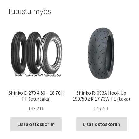
Tutustu myös
Shinko E-270 4.50 – 18 70H
Shinko R-003A Hook Up
TT (etu/taka)
190/50 ZR 17 73W TL (taka)
133.21
€
175.70
€
Lisää ostoskoriin
Lisää ostoskoriin