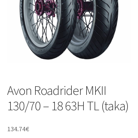
Avon Roadrider MKII
130/70 – 18 63H TL (taka)
134.74
€