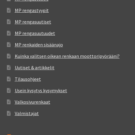
MP rengastyypit
MP rengasuutiset
MP rengasuutuudet
MP renkaiden sisäänajo
Kuinka valitsen oikean renkaan moottoripyörääni?
Uutiset & artikkelit
Tilausohjeet
Usein kysytys kysymykset
Valkosivurenkaat
Valmistajat