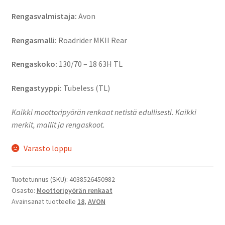
Rengasvalmistaja:
Avon
Rengasmalli:
Roadrider MKII Rear
Rengaskoko:
130/70 – 18 63H TL
Rengastyyppi:
Tubeless (TL)
Kaikki moottoripyörän renkaat netistä edullisesti. Kaikki
merkit, mallit ja rengaskoot.
Varasto loppu
Tuotetunnus (SKU):
4038526450982
Osasto:
Moottoripyörän renkaat
Avainsanat tuotteelle
18
,
AVON