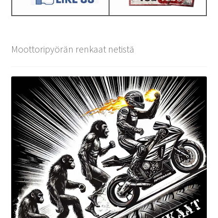
Moottoripyörän renkaat netistä