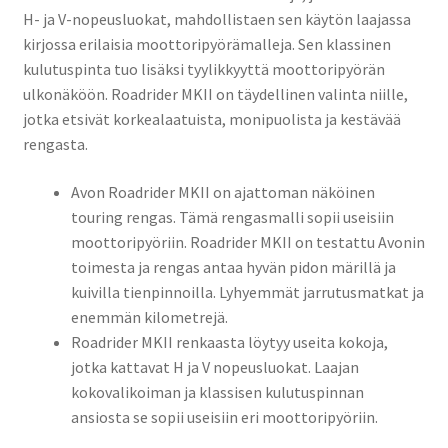
H- ja V-nopeusluokat, mahdollistaen sen käytön laajassa
kirjossa erilaisia moottoripyörämalleja. Sen klassinen
kulutuspinta tuo lisäksi tyylikkyyttä moottoripyörän
ulkonäköön. Roadrider MKII on täydellinen valinta niille,
jotka etsivät korkealaatuista, monipuolista ja kestävää
rengasta.
Avon Roadrider MKII on ajattoman näköinen
touring rengas. Tämä rengasmalli sopii useisiin
moottoripyöriin. Roadrider MKII on testattu Avonin
toimesta ja rengas antaa hyvän pidon märillä ja
kuivilla tienpinnoilla. Lyhyemmät jarrutusmatkat ja
enemmän kilometrejä.
Roadrider MKII renkaasta löytyy useita kokoja,
jotka kattavat H ja V nopeusluokat. Laajan
kokovalikoiman ja klassisen kulutuspinnan
ansiosta se sopii useisiin eri moottoripyöriin.