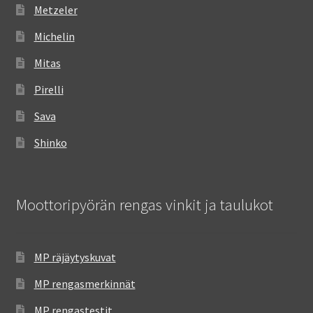
Metzeler
Michelin
Mitas
Pirelli
Sava
Shinko
Moottoripyörän rengas vinkit ja taulukot
MP räjäytyskuvat
MP rengasmerkinnät
MP rengastestit