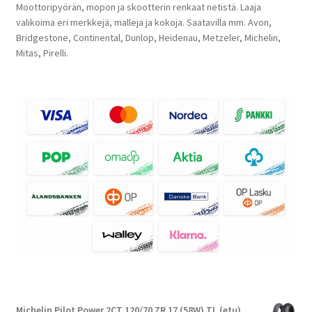
Moottoripyörän, mopon ja skootterin renkaat netistä. Laaja
valikoima eri merkkejä, malleja ja kokoja. Saatavilla mm. Avon,
Bridgestone, Continental, Dunlop, Heidenau, Metzeler, Michelin,
Mitas, Pirelli.
Michelin Pilot Power 2CT 120/70 ZR 17 (58W) TL (etu)