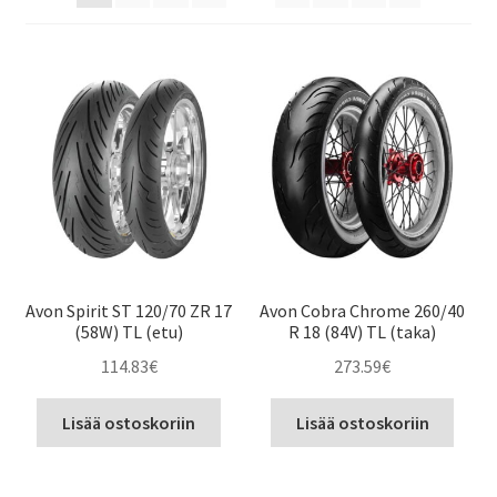
Avon Spirit ST 120/70 ZR 17
Avon Cobra Chrome 260/40
(58W) TL (etu)
R 18 (84V) TL (taka)
114.83
€
273.59
€
Lisää ostoskoriin
Lisää ostoskoriin