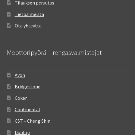
Tilauksen peruutus
Tietoa meistä
Ota yhteyttä
Moottoripyörä – rengasvalmistajat
Avon
Bridgestone
Coker
Continental
CST – Cheng Shin
Dunlop