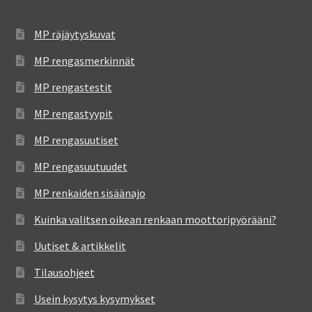
MP räjäytyskuvat
MP rengasmerkinnät
MP rengastestit
MP rengastyypit
MP rengasuutiset
MP rengasuutuudet
MP renkaiden sisäänajo
Kuinka valitsen oikean renkaan moottoripyörääni?
Uutiset & artikkelit
Tilausohjeet
Usein kysytys kysymykset