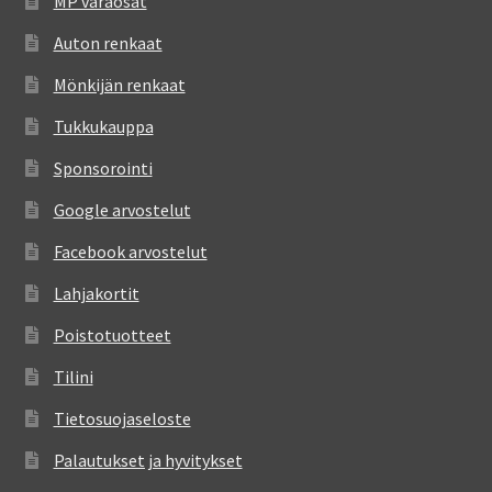
MP varaosat
Auton renkaat
Mönkijän renkaat
Tukkukauppa
Sponsorointi
Google arvostelut
Facebook arvostelut
Lahjakortit
Poistotuotteet
Tilini
Tietosuojaseloste
Palautukset ja hyvitykset