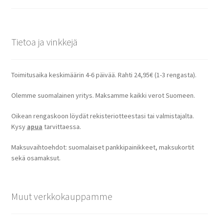
Tietoa ja vinkkejä
Toimitusaika keskimäärin 4-6 päivää. Rahti 24,95€ (1-3 rengasta).
Olemme suomalainen yritys. Maksamme kaikki verot Suomeen.
Oikean rengaskoon löydät rekisteriotteestasi tai valmistajalta.
Kysy
apua
tarvittaessa.
Maksuvaihtoehdot: suomalaiset pankkipainikkeet, maksukortit
sekä osamaksut.
Muut verkkokauppamme