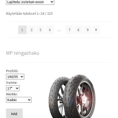
Suosituimmat
Näytetään tulokset 1–24 / 215
ensin
1
2
3
4
…
7
8
9
MP rengashaku
Profiili:
Vanne:
Merkki:
HAE