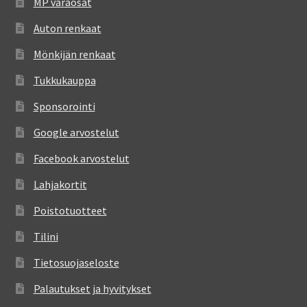
MP varaosat
Auton renkaat
Mönkijän renkaat
Tukkukauppa
Sponsorointi
Google arvostelut
Facebook arvostelut
Lahjakortit
Poistotuotteet
Tilini
Tietosuojaseloste
Palautukset ja hyvitykset