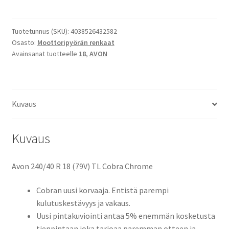
Chrome
240/40
R
Tuotetunnus (SKU):
4038526432582
Osasto:
Moottoripyörän renkaat
18
Avainsanat tuotteelle
18
,
AVON
(79V)
TL
(taka)
määrä
Kuvaus
Kuvaus
Avon 240/40 R 18 (79V) TL Cobra Chrome
Cobran uusi korvaaja. Entistä parempi
kulutuskestävyys ja vakaus.
Uusi pintakuviointi antaa 5% enemmän kosketusta
tienpintaan joka tarjoaa paremman otteen ja