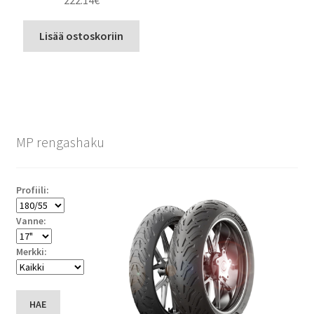
222.14
€
Lisää ostoskoriin
MP rengashaku
Profiili:
Vanne:
Merkki:
HAE