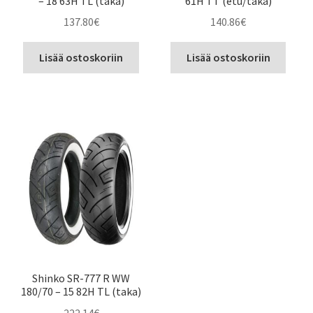
– 18 63H TL (taka)
61H TT (etu/taka)
137.80
€
140.86
€
Lisää ostoskoriin
Lisää ostoskoriin
Shinko SR-777 R WW
180/70 – 15 82H TL (taka)