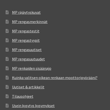
MP räjäytyskuvat
MP rengasmerkinnät
MP rengastestit
MP rengastyypit
MP rengasuutiset
MP rengasuutuudet
MP renkaiden sisäänajo
Kuinka valitsen oikean renkaan moottoripyörääni?
Uutiset & artikkelit
Tilausohjeet
Usein kysytys kysymykset