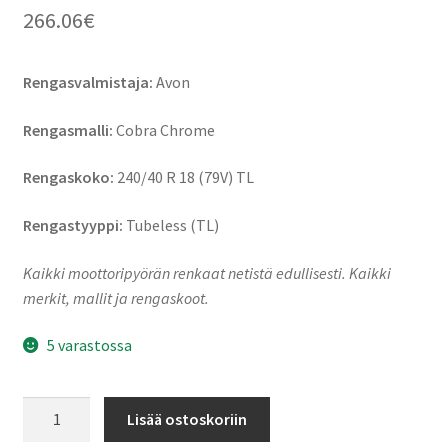
266.06
€
Rengasvalmistaja:
Avon
Rengasmalli:
Cobra Chrome
Rengaskoko:
240/40 R 18 (79V) TL
Rengastyyppi:
Tubeless (TL)
Kaikki moottoripyörän renkaat netistä edullisesti. Kaikki
merkit, mallit ja rengaskoot.
5 varastossa
Avon
Lisää ostoskoriin
Cobra