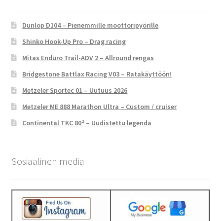
Dunlop D104 – Pienemmille moottoripyörille
Shinko Hook-Up Pro – Drag racing
Mitas Enduro Trail-ADV 2 – Allround rengas
Bridgestone Battlax Racing V03 – Ratakäyttöön!
Metzeler Sportec 01 – Uutuus 2026
Metzeler ME 888 Marathon Ultra – Custom / cruiser
Continental TKC 80² – Uudistettu legenda
Sosiaalinen media