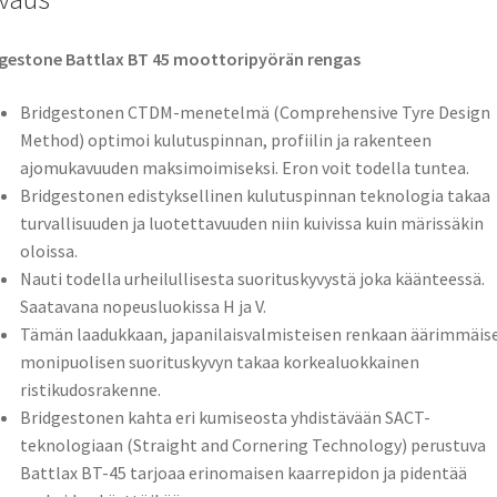
gestone Battlax BT 45 moottoripyörän rengas
Bridgestonen CTDM-menetelmä (Comprehensive Tyre Design
Method) optimoi kulutuspinnan, profiilin ja rakenteen
ajomukavuuden maksimoimiseksi. Eron voit todella tuntea.
Bridgestonen edistyksellinen kulutuspinnan teknologia takaa
turvallisuuden ja luotettavuuden niin kuivissa kuin märissäkin
oloissa.
Nauti todella urheilullisesta suorituskyvystä joka käänteessä.
Saatavana nopeusluokissa H ja V.
Tämän laadukkaan, japanilaisvalmisteisen renkaan äärimmäis
monipuolisen suorituskyvyn takaa korkealuokkainen
ristikudosrakenne.
Bridgestonen kahta eri kumiseosta yhdistävään SACT-
teknologiaan (Straight and Cornering Technology) perustuva
Battlax BT-45 tarjoaa erinomaisen kaarrepidon ja pidentää