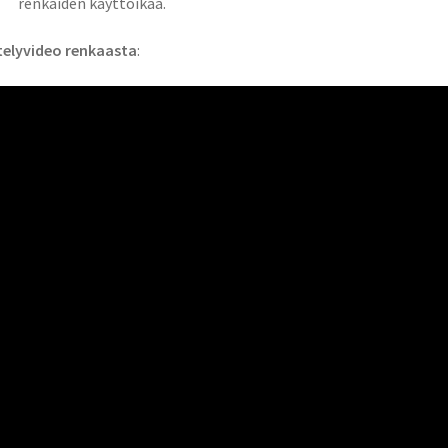
renkaiden käyttöikää.
telyvideo renkaasta
: