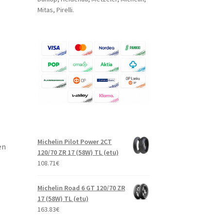
Mitas, Pirelli.
Michelin Pilot Power 2CT
en
120/70 ZR 17 (58W) TL (etu)
108.71
€
Michelin Road 6 GT 120/70 ZR
17 (58W) TL (etu)
163.83
€