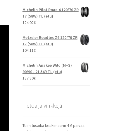
Michelin Pilot Road 4 120/70 ZR
17 (58W) TL (etu)
124.02
€
Metzeler Roadtec Z6 120/70 ZR
17 (58W) TL (etu)
104.11
€
Michelin Anakee Wild (M+S)
90/90 - 21 54R TL (etu)
137.80
€
Tietoa ja vinkkejä
Toimitusaika keskimäärin 4-6 päivää.