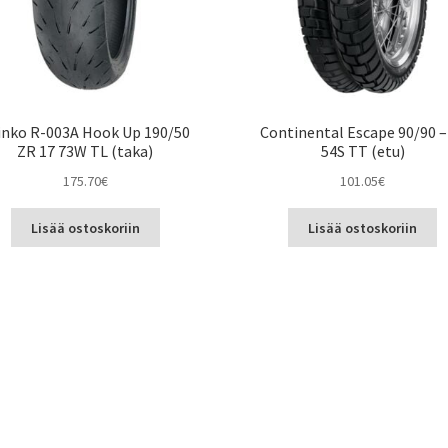
inko R-003A Hook Up 190/50
Continental Escape 90/90 –
ZR 17 73W TL (taka)
54S TT (etu)
175.70
€
101.05
€
Lisää ostoskoriin
Lisää ostoskoriin