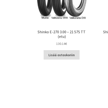
Shinko E-270 3.00 – 21 57S TT
Sh
(etu)
130.14
€
Lisää ostoskoriin