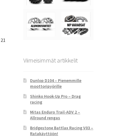
 21
Viimeisimmät artikkelit
Dunlop D104 – Pienemmille
moottoripyörille
Shinko Hook-Up Pro – Drag
racing
Mitas Enduro Trail-ADV 2 –
Allround rengas
Bridgestone Battlax Racing V03 –
Ratakäyttöön!