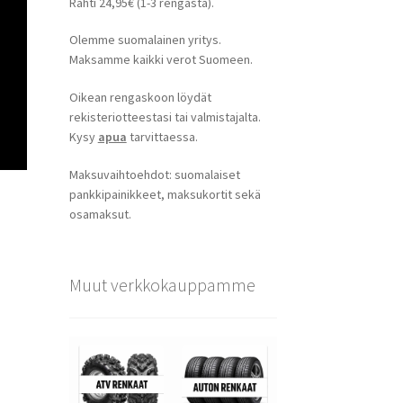
Rahti 24,95€ (1-3 rengasta).
Olemme suomalainen yritys.
Maksamme kaikki verot Suomeen.
Oikean rengaskoon löydät
rekisteriotteestasi tai valmistajalta.
Kysy
apua
tarvittaessa.
Maksuvaihtoehdot: suomalaiset
pankkipainikkeet, maksukortit sekä
osamaksut.
Muut verkkokauppamme