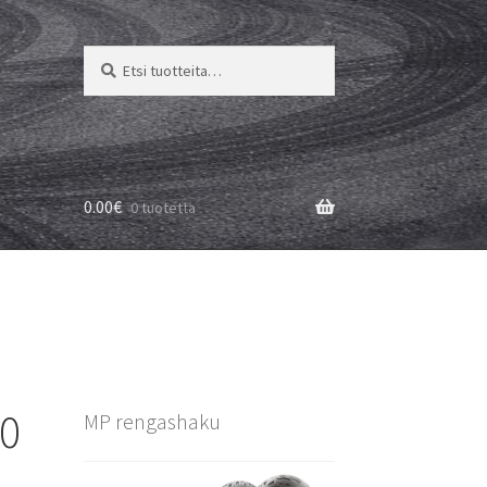
Etsi:
Haku
0.00
€
0 tuotetta
80
MP rengashaku