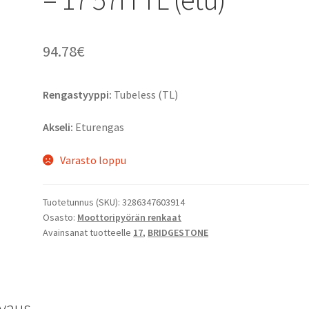
94.78
€
Rengastyyppi:
Tubeless (TL)
Akseli:
Eturengas
Varasto loppu
Tuotetunnus (SKU):
3286347603914
Osasto:
Moottoripyörän renkaat
Avainsanat tuotteelle
17
,
BRIDGESTONE
vaus