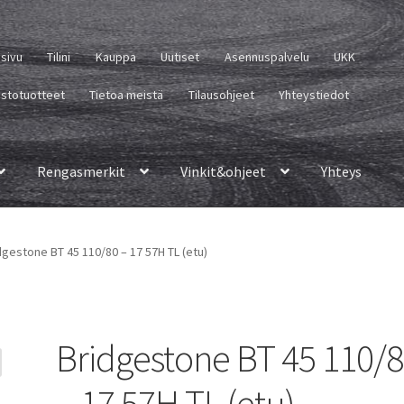
usivu
Tilini
Kauppa
Uutiset
Asennuspalvelu
UKK
istotuotteet
Tietoa meistä
Tilausohjeet
Yhteystiedot
Rengasmerkit
Vinkit&ohjeet
Yhteys
dgestone BT 45 110/80 – 17 57H TL (etu)
Bridgestone BT 45 110/
– 17 57H TL (etu)