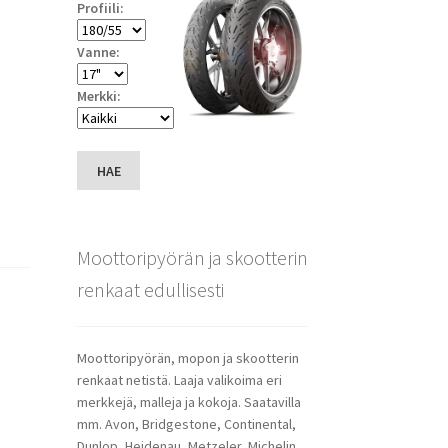
Profiili:
Vanne:
Merkki:
HAE
Moottoripyörän ja skootterin
renkaat edullisesti
Moottoripyörän, mopon ja skootterin
renkaat netistä. Laaja valikoima eri
merkkejä, malleja ja kokoja. Saatavilla
mm. Avon, Bridgestone, Continental,
Dunlop, Heidenau, Metzeler, Michelin,