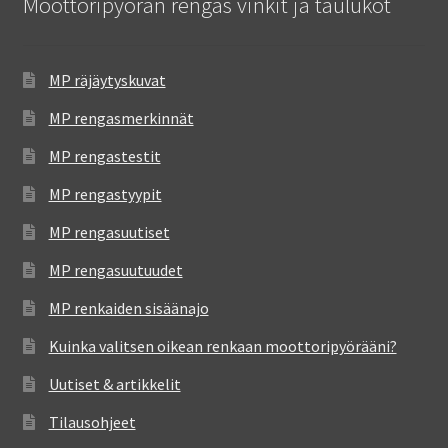
Moottoripyörän rengas vinkit ja taulukot
MP räjäytyskuvat
MP rengasmerkinnät
MP rengastestit
MP rengastyypit
MP rengasuutiset
MP rengasuutuudet
MP renkaiden sisäänajo
Kuinka valitsen oikean renkaan moottoripyörääni?
Uutiset & artikkelit
Tilausohjeet