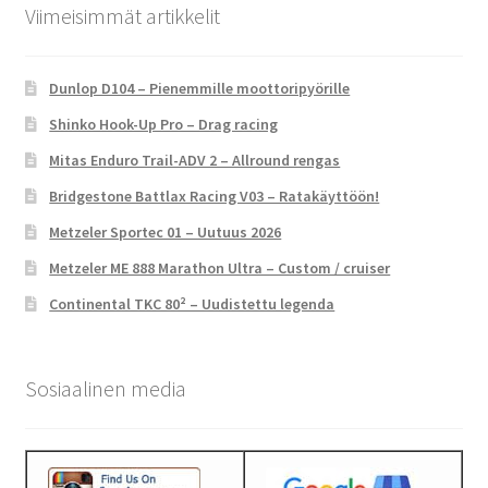
Viimeisimmät artikkelit
Dunlop D104 – Pienemmille moottoripyörille
Shinko Hook-Up Pro – Drag racing
Mitas Enduro Trail-ADV 2 – Allround rengas
Bridgestone Battlax Racing V03 – Ratakäyttöön!
Metzeler Sportec 01 – Uutuus 2026
Metzeler ME 888 Marathon Ultra – Custom / cruiser
Continental TKC 80² – Uudistettu legenda
Sosiaalinen media