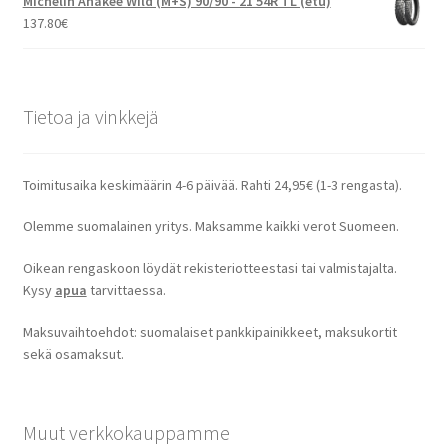
Michelin Anakee Wild (M+S) 90/90 - 21 54R TL (etu)
137.80
€
Tietoa ja vinkkejä
Toimitusaika keskimäärin 4-6 päivää. Rahti 24,95€ (1-3 rengasta).
Olemme suomalainen yritys. Maksamme kaikki verot Suomeen.
Oikean rengaskoon löydät rekisteriotteestasi tai valmistajalta.
Kysy
apua
tarvittaessa.
Maksuvaihtoehdot: suomalaiset pankkipainikkeet, maksukortit
sekä osamaksut.
Muut verkkokauppamme