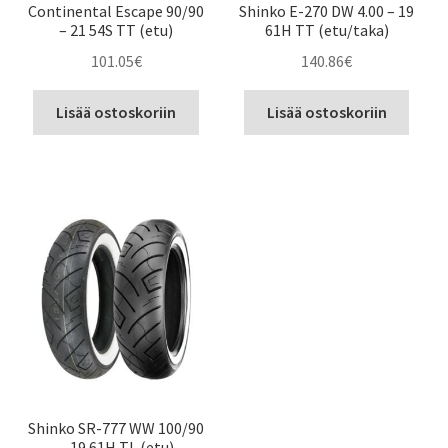
Continental Escape 90/90
Shinko E-270 DW 4.00 – 19
– 21 54S TT (etu)
61H TT (etu/taka)
101.05
€
140.86
€
Lisää ostoskoriin
Lisää ostoskoriin
Shinko SR-777 WW 100/90
– 19 61H TL (etu)