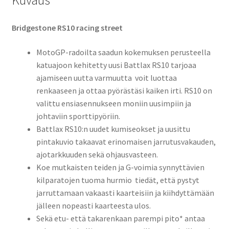
Kuvaus
Bridgestone RS10 racing street
MotoGP-radoilta saadun kokemuksen perusteella
katuajoon kehitetty uusi Battlax RS10 tarjoaa
ajamiseen uutta varmuutta  voit luottaa
renkaaseen ja ottaa pyörästäsi kaiken irti. RS10 on
valittu ensiasennukseen moniin uusimpiin ja
johtaviin sporttipyöriin.
Battlax RS10:n uudet kumiseokset ja uusittu
pintakuvio takaavat erinomaisen jarrutusvakauden,
ajotarkkuuden sekä ohjausvasteen.
Koe mutkaisten teiden ja G-voimia synnyttävien
kilparatojen tuoma hurmio  tiedät, että pystyt
jarruttamaan vakaasti kaarteisiin ja kiihdyttämään
jälleen nopeasti kaarteesta ulos.
Sekä etu- että takarenkaan parempi pito* antaa