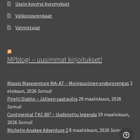
Usein kysytys kysymykset
Valkosivurenkaat
Valmistajat
MPblogi – uusimmat kirjoitukset!
Maxxis Maxxventure MA-AT – Monipuolinen endurorengas
2
elokuun, 2026
Samuli
Pirelli Diablo – Jälleen saatavilla
29 maaliskuun, 2026
Samuli
Continental TKC 80² – Uudistettu legenda
19 maaliskuun,
2026
Samuli
Michelin Anakee Adventure 2
8 maaliskuun, 2026
Samuli