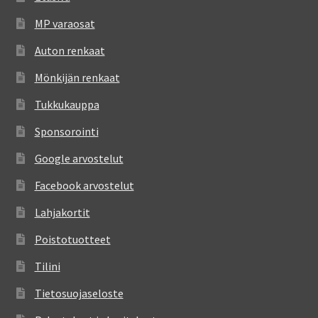
MP varaosat
Auton renkaat
Mönkijän renkaat
Tukkukauppa
Sponsorointi
Google arvostelut
Facebook arvostelut
Lahjakortit
Poistotuotteet
Tilini
Tietosuojaseloste