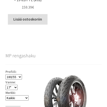
159.39
€
Lisää ostoskoriin
MP rengashaku
Profiili:
Vanne:
Merkki: