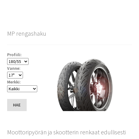
MP rengashaku
Profiili:
Vanne:
Merkki:
HAE
Moottoripyörän ja skootterin renkaat edullisesti