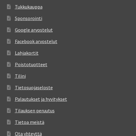
Tukkukauppa
Sponsorointi
Google arvostelut
Facebook arvostelut
Lahjakortit
Poistotuotteet
Tilini
Tietosuojaseloste
Palautukset ja hyvitykset
Tilauksen peruutus
Tietoa meistä
Ota yhteyttä