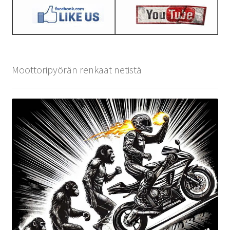
Moottoripyörän renkaat netistä