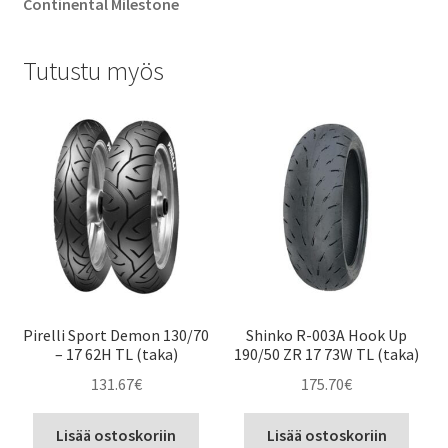
Continental Milestone
Tutustu myös
Pirelli Sport Demon 130/70
Shinko R-003A Hook Up
– 17 62H TL (taka)
190/50 ZR 17 73W TL (taka)
131.67
€
175.70
€
Lisää ostoskoriin
Lisää ostoskoriin