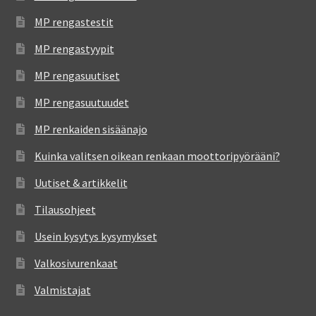
MP rengastestit
MP rengastyypit
MP rengasuutiset
MP rengasuutuudet
MP renkaiden sisäänajo
Kuinka valitsen oikean renkaan moottoripyörääni?
Uutiset & artikkelit
Tilausohjeet
Usein kysytys kysymykset
Valkosivurenkaat
Valmistajat