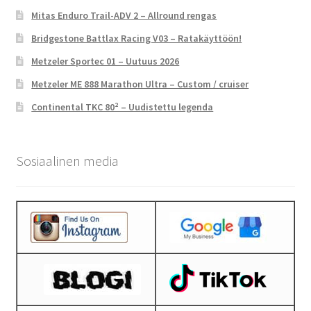
Mitas Enduro Trail-ADV 2 – Allround rengas
Bridgestone Battlax Racing V03 – Ratakäyttöön!
Metzeler Sportec 01 – Uutuus 2026
Metzeler ME 888 Marathon Ultra – Custom / cruiser
Continental TKC 80² – Uudistettu legenda
Sosiaalinen media