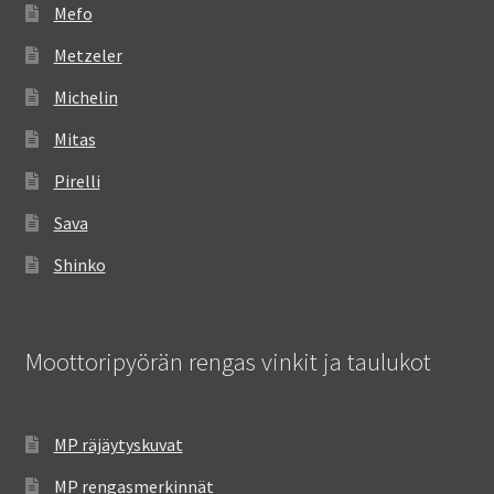
Mefo
Metzeler
Michelin
Mitas
Pirelli
Sava
Shinko
Moottoripyörän rengas vinkit ja taulukot
MP räjäytyskuvat
MP rengasmerkinnät