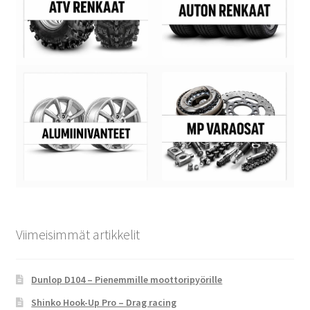
Viimeisimmät artikkelit
Dunlop D104 – Pienemmille moottoripyörille
Shinko Hook-Up Pro – Drag racing