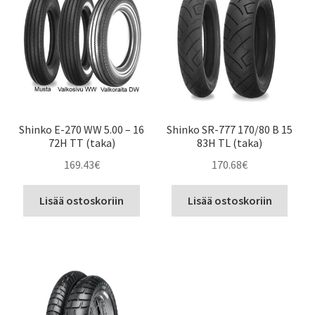
Shinko E-270 WW 5.00 – 16
Shinko SR-777 170/80 B 15
72H TT (taka)
83H TL (taka)
169.43
€
170.68
€
Lisää ostoskoriin
Lisää ostoskoriin