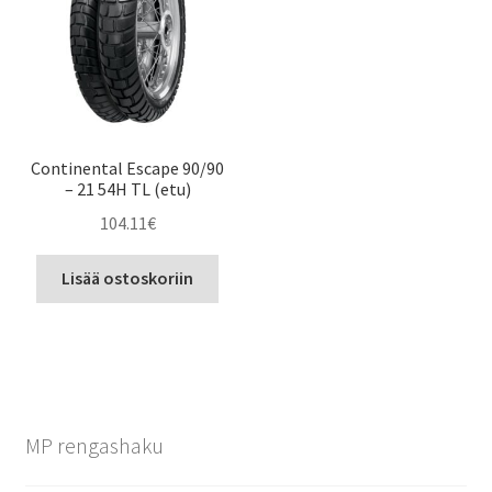
Continental Escape 90/90
– 21 54H TL (etu)
104.11
€
Lisää ostoskoriin
MP rengashaku