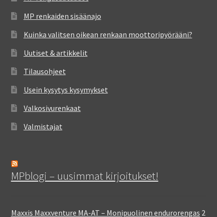
MP renkaiden sisäänajo
Kuinka valitsen oikean renkaan moottoripyörääni?
Uutiset & artikkelit
Tilausohjeet
Usein kysytys kysymykset
Valkosivurenkaat
Valmistajat
MPblogi – uusimmat kirjoitukset!
Maxxis Maxxventure MA-AT – Monipuolinen endurorengas
2