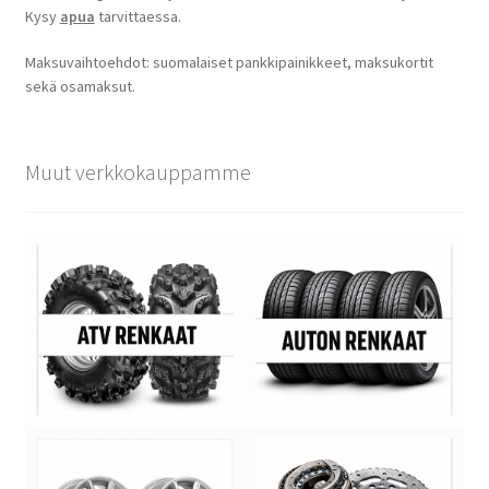
Kysy
apua
tarvittaessa.
Maksuvaihtoehdot: suomalaiset pankkipainikkeet, maksukortit
sekä osamaksut.
Muut verkkokauppamme