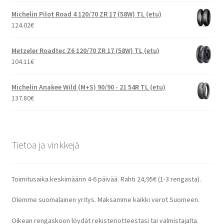
Michelin Pilot Road 4 120/70 ZR 17 (58W) TL (etu)
124.02
€
Metzeler Roadtec Z6 120/70 ZR 17 (58W) TL (etu)
104.11
€
Michelin Anakee Wild (M+S) 90/90 - 21 54R TL (etu)
137.80
€
Tietoa ja vinkkejä
Toimitusaika keskimäärin 4-6 päivää. Rahti 24,95€ (1-3 rengasta).
Olemme suomalainen yritys. Maksamme kaikki verot Suomeen.
Oikean rengaskoon löydät rekisteriotteestasi tai valmistajalta.