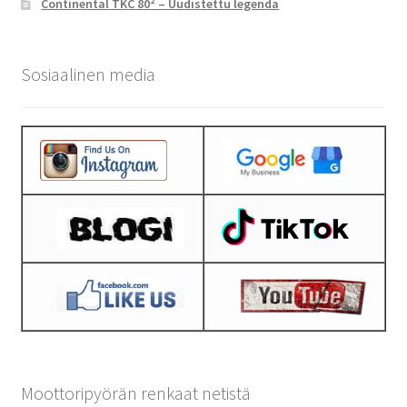
Continental TKC 80² – Uudistettu legenda
Sosiaalinen media
Moottoripyörän renkaat netistä