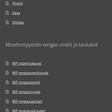
Pirelli
Sava
Shinko
Moottoripyörän rengas vinkit ja taulukot
MP räjäytyskuvat
MP rengasmerkinnät
MP rengastestit
MP rengastyypit
MP rengasuutiset
MP rengasuutuudet