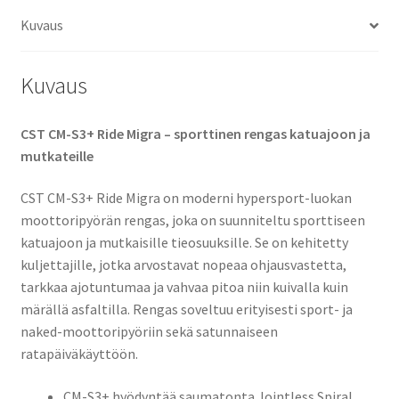
Kuvaus
Kuvaus
CST CM-S3+ Ride Migra – sporttinen rengas katuajoon ja
mutkateille
CST CM-S3+ Ride Migra on moderni hypersport-luokan
moottoripyörän rengas, joka on suunniteltu sporttiseen
katuajoon ja mutkaisille tieosuuksille. Se on kehitetty
kuljettajille, jotka arvostavat nopeaa ohjausvastetta,
tarkkaa ajotuntumaa ja vahvaa pitoa niin kuivalla kuin
märällä asfaltilla. Rengas soveltuu erityisesti sport- ja
naked-moottoripyöriin sekä satunnaiseen
ratapäiväkäyttöön.
CM-S3+ hyödyntää saumatonta Jointless Spiral