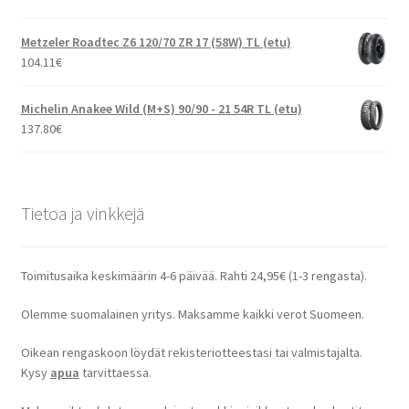
Metzeler Roadtec Z6 120/70 ZR 17 (58W) TL (etu)
104.11
€
Michelin Anakee Wild (M+S) 90/90 - 21 54R TL (etu)
137.80
€
Tietoa ja vinkkejä
Toimitusaika keskimäärin 4-6 päivää. Rahti 24,95€ (1-3 rengasta).
Olemme suomalainen yritys. Maksamme kaikki verot Suomeen.
Oikean rengaskoon löydät rekisteriotteestasi tai valmistajalta.
Kysy
apua
tarvittaessa.