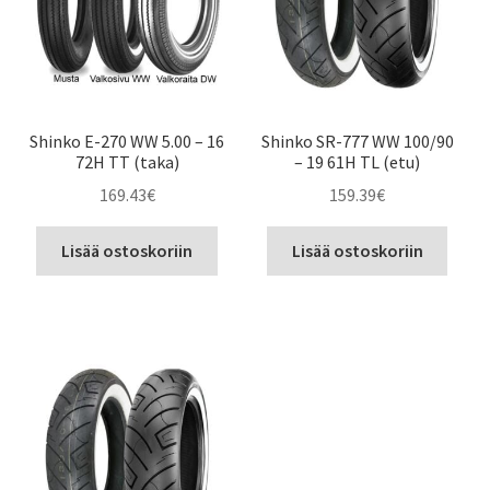
Shinko E-270 WW 5.00 – 16
Shinko SR-777 WW 100/90
72H TT (taka)
– 19 61H TL (etu)
169.43
€
159.39
€
Lisää ostoskoriin
Lisää ostoskoriin