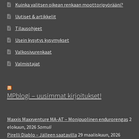
Kuinka valitsen oikean renkaan moottoripyörääni?
Uutiset & artikkelit
Tilausohjeet
Usein kysytys kysymykset
Valkosivurenkaat
Valmistajat
MPblogi – uusimmat kirjoitukset!
Maxxis Maxxventure MA-AT – Monipuolinen endurorengas
2
elokuun, 2026
Samuli
Pirelli Diablo – Jälleen saatavilla
29 maaliskuun, 2026