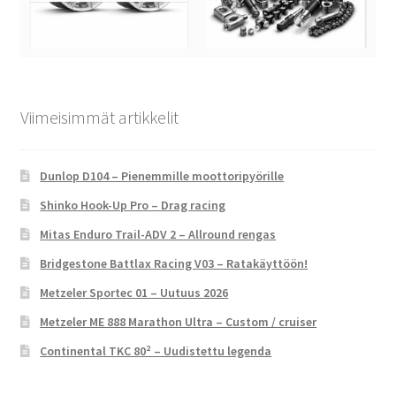
Viimeisimmät artikkelit
Dunlop D104 – Pienemmille moottoripyörille
Shinko Hook-Up Pro – Drag racing
Mitas Enduro Trail-ADV 2 – Allround rengas
Bridgestone Battlax Racing V03 – Ratakäyttöön!
Metzeler Sportec 01 – Uutuus 2026
Metzeler ME 888 Marathon Ultra – Custom / cruiser
Continental TKC 80² – Uudistettu legenda