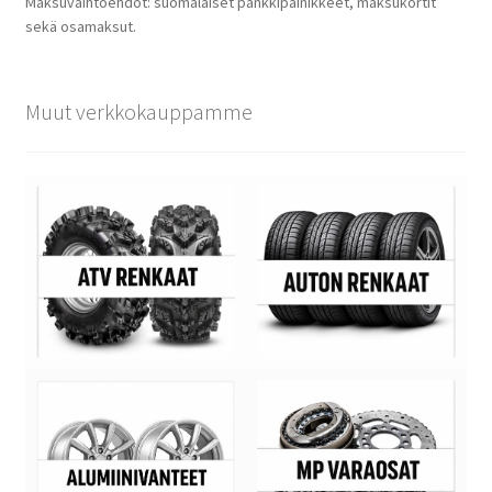
Maksuvaihtoehdot: suomalaiset pankkipainikkeet, maksukortit
sekä osamaksut.
Muut verkkokauppamme