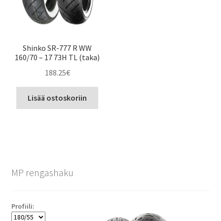
Shinko SR-777 R WW
160/70 – 17 73H TL (taka)
188.25
€
Lisää ostoskoriin
MP rengashaku
Profiili: