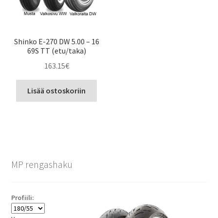
Shinko E-270 DW 5.00 – 16
69S TT (etu/taka)
163.15
€
Lisää ostoskoriin
MP rengashaku
Profiili: