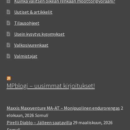
Kuinka valitsen oikean renkaan moottoripyörääni?
Uutiset & artikkelit
Tilausohjeet
Usein kysytys kysymykset
Valkosivurenkaat
Valmistajat
MPblogi – uusimmat kirjoitukset!
Maxxis Maxxventure MA-AT – Monipuolinen endurorengas
2
elokuun, 2026
Samuli
Pirelli Diablo – Jälleen saatavilla
29 maaliskuun, 2026
Samuli