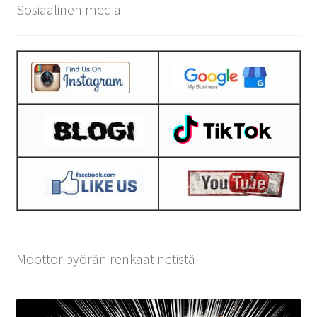
Sosiaalinen media
Moottoripyörän renkaat netistä