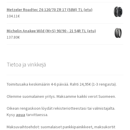
Metzeler Roadtec Z6 120/70 ZR 17 (58W) TL (etu)
104.11
€
Michelin Anakee Wild (M+S) 90/90 - 21 54R TL (etu)
137.80
€
Tietoa ja vinkkejä
Toimitusaika keskimäärin 4-6 päivää. Rahti 24,95€ (1-3 rengasta).
Olemme suomalainen yritys. Maksamme kaikki verot Suomeen.
Oikean rengaskoon löydät rekisteriotteestasi tai valmistajalta.
Kysy
apua
tarvittaessa.
Maksuvaihtoehdot: suomalaiset pankkipainikkeet, maksukortit