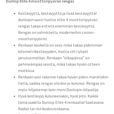
Dunlop Elite 4 moottoripyörän rengas
Kestävyyttä, kestävyyttä ja lisää kestävyyttä!
dunlopin uusin tuotos elite 4 moottoripyörän
rengas takaa entistä enemmän kestävyyttä.
Rengas on valmistettu moderneihin cruiser-
moottoripyöriin.
Renkaan keskellä on seos mikä takaa pidemmän
kilometrikestävyyden, mutta silti lyhyet
jarrutusmatkat. Renkaan ”olkapäissä” on
pehmeämpää seosta, mikä takaa hyvän otteen
mutkissa.
Renkaan uusi rakenne takaa hyvän pidon märälläkin
tiellä, vaikka rengas olisikin jo kulunut. Rengas on
myös hiljaisempi kuin moni Dunlopin kilpailija.
Hyvä kestävyys kuluneenakin, hyvä pito. Kaikki
tämä uudella Dunlop Elite 4 renkaalla! Saatavana
Radial tai ristikudosrenkaana.