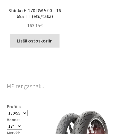
Shinko E-270 DW 5.00 – 16
69S TT (etu/taka)
163.15
€
Lisää ostoskoriin
MP rengashaku
Profiili:
Vanne:
Merkki: