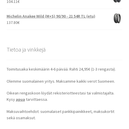
104.11
€
Michelin Anakee Wild (M+S) 90/90 - 21 54R TL (etu)
137.80
€
Tietoa ja vinkkejä
Toimitusaika keskimäärin 4-6 päivää. Rahti 24,95€ (1-3 rengasta).
Olemme suomalainen yritys. Maksamme kaikki verot Suomeen.
Oikean rengaskoon löydät rekisteriotteestasi tai valmistajalta.
Kysy
apua
tarvittaessa.
Maksuvaihtoehdot: suomalaiset pankkipainikkeet, maksukortit
sekä osamaksut.