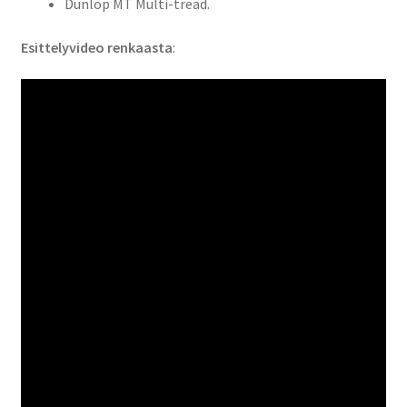
Dunlop MT Multi-tread.
Esittelyvideo renkaasta
: