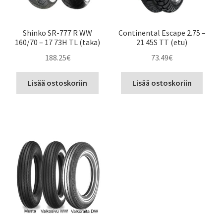
Shinko SR-777 R WW
Continental Escape 2.75 –
160/70 – 17 73H TL (taka)
21 45S TT (etu)
188.25
€
73.49
€
Lisää ostoskoriin
Lisää ostoskoriin