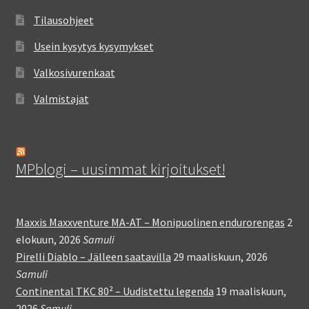
Tilausohjeet
Usein kysytys kysymykset
Valkosivurenkaat
Valmistajat
MPblogi – uusimmat kirjoitukset!
Maxxis Maxxventure MA-AT – Monipuolinen endurorengas
2
elokuun, 2026
Samuli
Pirelli Diablo – Jälleen saatavilla
29 maaliskuun, 2026
Samuli
Continental TKC 80² – Uudistettu legenda
19 maaliskuun,
2026
Samuli