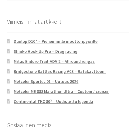
Viimeisimmät artikkelit
Dunlop D104 – Pienemmille moottoripyörille
Shinko Hook-Up Pro – Drag racing
Mitas Enduro Trail-ADV 2 – Allround rengas
Bridgestone Battlax Racing V03 – Ratakäyttöön!
Metzeler Sportec 01 – Uutuus 2026
Metzeler ME 888 Marathon Ultra – Custom / cruiser
Continental TKC 80² – Uudistettu legenda
Sosiaalinen media