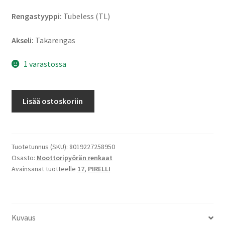
Rengastyyppi:
Tubeless (TL)
Akseli:
Takarengas
1 varastossa
Pirelli
Lisää ostoskoriin
Sport
Demon
130/70
-
Tuotetunnus (SKU):
8019227258950
Osasto:
Moottoripyörän renkaat
17
Avainsanat tuotteelle
17
,
PIRELLI
62H
TL
(taka)
määrä
Kuvaus