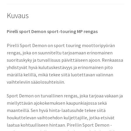
Kuvaus
Pirelli sport Demon sport-touring MP rengas
Pirelli Sport Demon on sport touring moottoripyörän
rengas, joka on suunniteltu tarjoamaan erinomainen
suorituskyky ja turvallisuus päivittäiseen ajoon. Renkaassa
yhdistyvät hyvä kulutuskestävyys ja erinomainen pito
märällä kelillä, mikä tekee siitä luotettavan valinnan
vaihteleviin sääolosuhteisiin.
Sport Demon on turvallinen rengas, joka tarjoaa vakaan ja
miellyttävän ajokokemuksen kaupunkiajossa sekä
maanteillä. Sen hyvä hinta-laatusuhde tekee siitä
houkuttelevan vaihtoehdon kuljettajille, jotka etsivät
laatua kohtuulliseen hintaan. Pirellin Sport Demon -