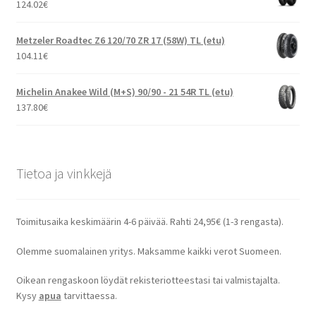
124.02
€
Metzeler Roadtec Z6 120/70 ZR 17 (58W) TL (etu)
104.11
€
Michelin Anakee Wild (M+S) 90/90 - 21 54R TL (etu)
137.80
€
Tietoa ja vinkkejä
Toimitusaika keskimäärin 4-6 päivää. Rahti 24,95€ (1-3 rengasta).
Olemme suomalainen yritys. Maksamme kaikki verot Suomeen.
Oikean rengaskoon löydät rekisteriotteestasi tai valmistajalta.
Kysy
apua
tarvittaessa.