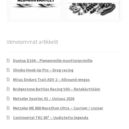
Viimeisimmät artikkelit
Dunlop D104 – Pienemmille moottoripyörille
Shinko Hook-Up Pro – Drag racing
Mitas Enduro Trail-ADV 2 – Allround rengas
Bridgestone Battlax Racing V03 – Ratakäyttöön!
Metzeler Sportec 01 – Uutuus 2026
Metzeler ME 888 Marathon Ultra – Custom / cruiser
Continental TKC 80² – Uudistettu legenda