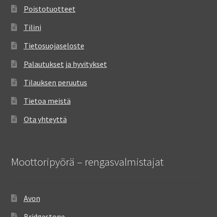
Poistotuotteet
Tilini
Tietosuojaseloste
Palautukset ja hyvitykset
Tilauksen peruutus
Tietoa meistä
Ota yhteyttä
Moottoripyörä – rengasvalmistajat
Avon
Bridgestone