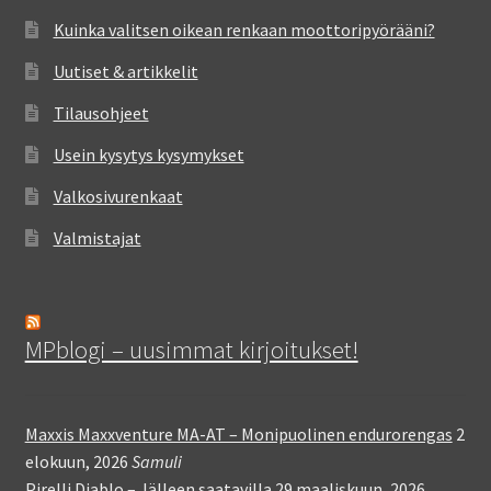
Kuinka valitsen oikean renkaan moottoripyörääni?
Uutiset & artikkelit
Tilausohjeet
Usein kysytys kysymykset
Valkosivurenkaat
Valmistajat
MPblogi – uusimmat kirjoitukset!
Maxxis Maxxventure MA-AT – Monipuolinen endurorengas
2
elokuun, 2026
Samuli
Pirelli Diablo – Jälleen saatavilla
29 maaliskuun, 2026