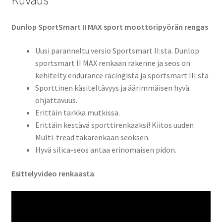
Kuvaus
Dunlop SportSmart II MAX sport moottoripyörän rengas
Uusi paranneltu versio Sportsmart II:sta. Dunlop
sportsmart II MAX renkaan rakenne ja seos on
kehitelty endurance racingistä ja sportsmart III:sta
Sporttinen käsiteltävyys ja äärimmäisen hyvä
ohjattavuus.
Erittäin tarkka mutkissa.
Erittäin kestävä sporttirenkaaksi! Kiitos uuden
Multi-tread takarenkaan seoksen.
Hyvä silica-seos antaa erinomaisen pidon.
Esittelyvideo renkaasta
: