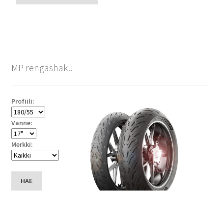
MP rengashaku
Profiili:
Vanne:
Merkki:
HAE