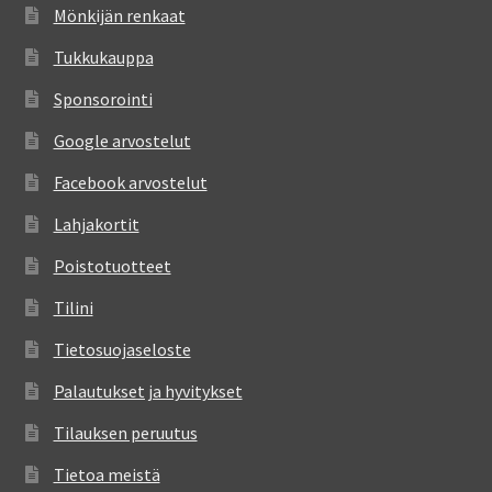
Mönkijän renkaat
Tukkukauppa
Sponsorointi
Google arvostelut
Facebook arvostelut
Lahjakortit
Poistotuotteet
Tilini
Tietosuojaseloste
Palautukset ja hyvitykset
Tilauksen peruutus
Tietoa meistä