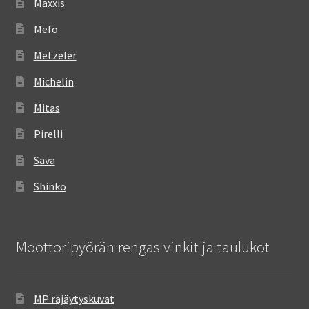
Maxxis
Mefo
Metzeler
Michelin
Mitas
Pirelli
Sava
Shinko
Moottoripyörän rengas vinkit ja taulukot
MP räjäytyskuvat