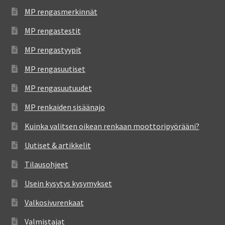
MP rengasmerkinnät
MP rengastestit
MP rengastyypit
MP rengasuutiset
MP rengasuutuudet
MP renkaiden sisäänajo
Kuinka valitsen oikean renkaan moottoripyörääni?
Uutiset & artikkelit
Tilausohjeet
Usein kysytys kysymykset
Valkosivurenkaat
Valmistajat