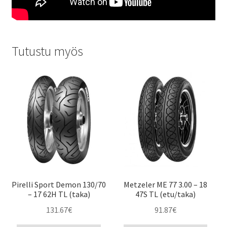
Tutustu myös
Pirelli Sport Demon 130/70
Metzeler ME 77 3.00 – 18
– 17 62H TL (taka)
47S TL (etu/taka)
131.67
€
91.87
€