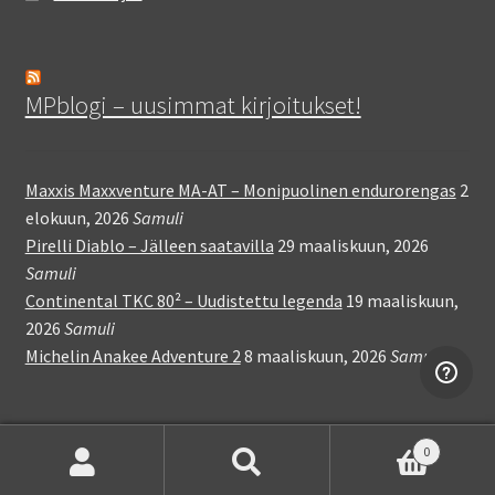
MPblogi – uusimmat kirjoitukset!
Maxxis Maxxventure MA-AT – Monipuolinen endurorengas
2
elokuun, 2026
Samuli
Pirelli Diablo – Jälleen saatavilla
29 maaliskuun, 2026
Samuli
Continental TKC 80² – Uudistettu legenda
19 maaliskuun,
2026
Samuli
Michelin Anakee Adventure 2
8 maaliskuun, 2026
Samuli
0
Etsi:
Haku