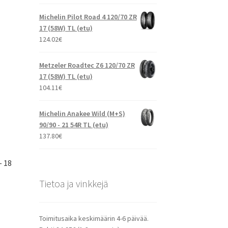
Michelin Pilot Road 4 120/70 ZR
17 (58W) TL (etu)
124.02
€
Metzeler Roadtec Z6 120/70 ZR
17 (58W) TL (etu)
104.11
€
Michelin Anakee Wild (M+S)
90/90 - 21 54R TL (etu)
137.80
€
– 18
Tietoa ja vinkkejä
Toimitusaika keskimäärin 4-6 päivää.