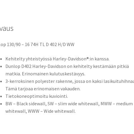
vaus
op 130/90 – 16 74H TL D 402 H/D WW
Kehitelty yhteistyössä Harley-Davidson®:in kanssa.
Dunlop D402 Harley-Davidson on kehitelty kestämään pitkiä
matkia. Erinomainen kulutuskestävyys.
3-kerroksinen polyester rakenne, jossa on kaksi lasikuituhihnaa
Tämä tarjoaa erinomaisen vakauden.
Tietokoneoptimoitu kuviointi.
BW – Black sidewall, SW – slim wide whitewall, MWW – medium
whitewall, WWW – Wide whitewall.