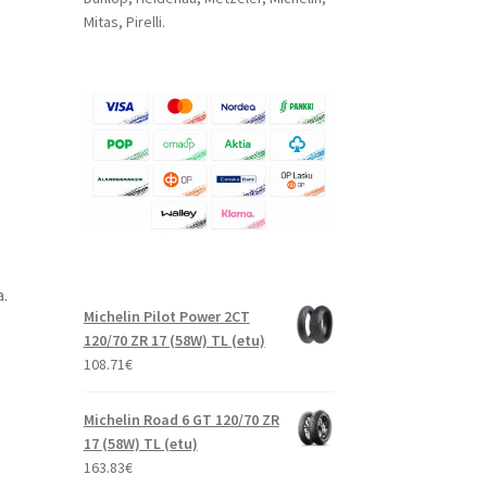
Mitas, Pirelli.
.
Michelin Pilot Power 2CT
120/70 ZR 17 (58W) TL (etu)
108.71
€
Michelin Road 6 GT 120/70 ZR
17 (58W) TL (etu)
163.83
€