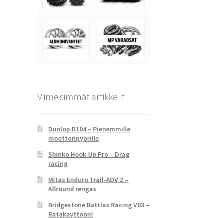
Viimeisimmät artikkelit
Dunlop D104 – Pienemmille
moottoripyörille
Shinko Hook-Up Pro – Drag
racing
Mitas Enduro Trail-ADV 2 –
Allround rengas
Bridgestone Battlax Racing V03 –
Ratakäyttöön!