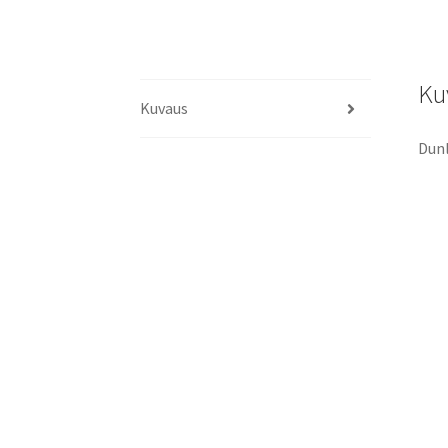
Ku
Kuvaus
Dunl