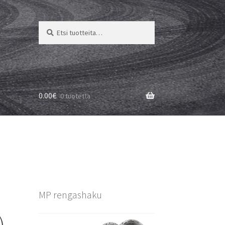
Etsi:
Haku
0.00
€
0 tuotetta
MP rengashaku
)