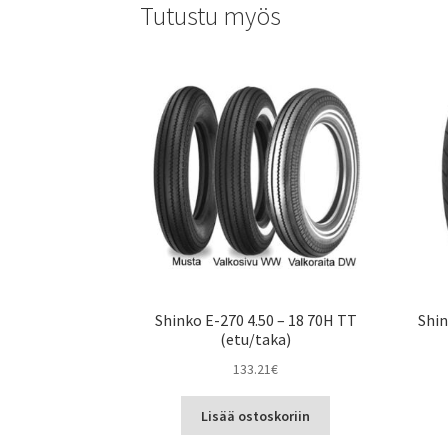
Tutustu myös
Shinko E-270 4.50 – 18 70H TT
Shin
(etu/taka)
133.21
€
Lisää ostoskoriin