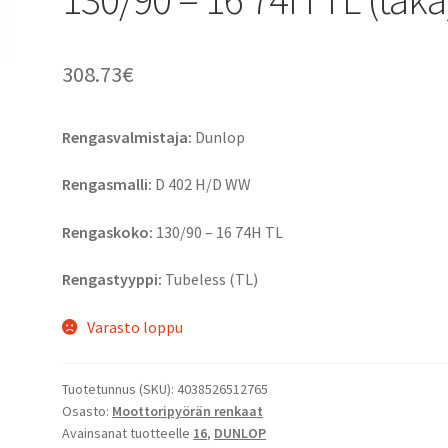
308.73
€
Rengasvalmistaja:
Dunlop
Rengasmalli:
D 402 H/D WW
Rengaskoko:
130/90 – 16 74H TL
Rengastyyppi:
Tubeless (TL)
Varasto loppu
Tuotetunnus (SKU):
4038526512765
Osasto:
Moottoripyörän renkaat
Avainsanat tuotteelle
16
,
DUNLOP