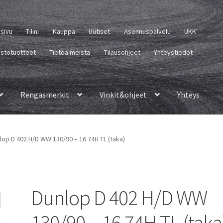
usivu
Tilini
Kauppa
Uutiset
Asennuspalvelu
UKK
istotuotteet
Tietoa meistä
Tilausohjeet
Yhteystiedot
Rengasmerkit
Vinkit&ohjeet
Yhteys
lop D 402 H/D WW 130/90 – 16 74H TL (taka)
Dunlop D 402 H/D WW
130/90 – 16 74H TL (taka