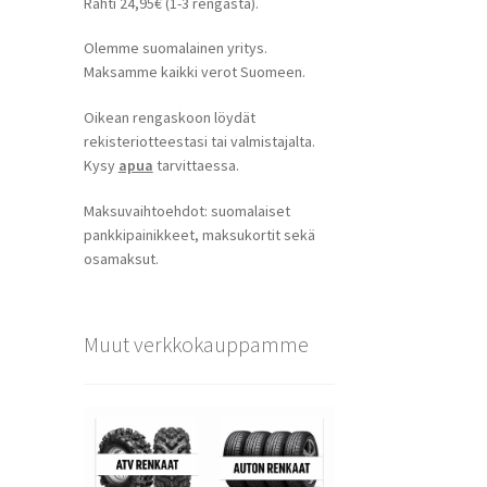
Rahti 24,95€ (1-3 rengasta).
Olemme suomalainen yritys.
Maksamme kaikki verot Suomeen.
Oikean rengaskoon löydät
rekisteriotteestasi tai valmistajalta.
Kysy
apua
tarvittaessa.
Maksuvaihtoehdot: suomalaiset
pankkipainikkeet, maksukortit sekä
osamaksut.
Muut verkkokauppamme