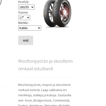
Profiili:
Vanne:
Merkki:
HAE
Moottoripyörän ja skootterin
renkaat edullisesti
Moottoripyörän, mopon ja skootterin
renkaat netistä. Laaja valikoima eri
merkkejä, malleja ja kokoja. Saatavilla
mm. Avon, Bridgestone, Continental,
Dunlop, Heidenau, Metzeler, Michelin,