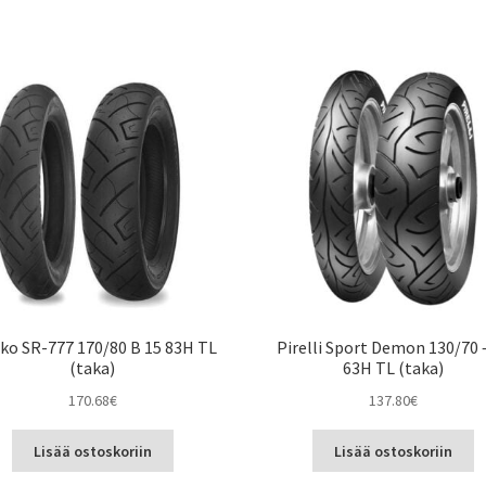
ko SR-777 170/80 B 15 83H TL
Pirelli Sport Demon 130/70 
(taka)
63H TL (taka)
170.68
€
137.80
€
Lisää ostoskoriin
Lisää ostoskoriin