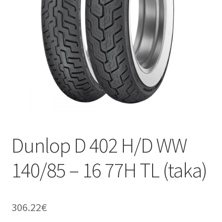
Dunlop D 402 H/D WW
140/85 – 16 77H TL (taka)
306.22
€