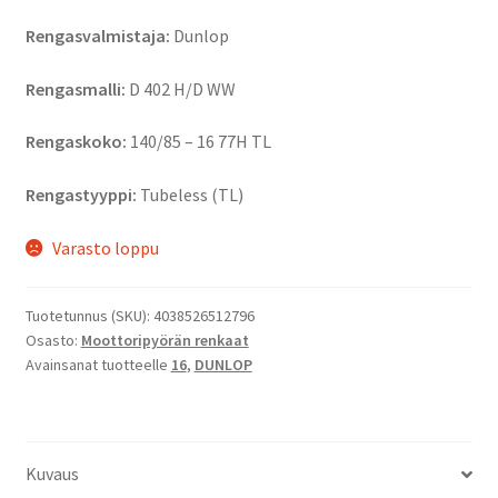
Rengasvalmistaja:
Dunlop
Rengasmalli:
D 402 H/D WW
Rengaskoko:
140/85 – 16 77H TL
Rengastyyppi:
Tubeless (TL)
Varasto loppu
Tuotetunnus (SKU):
4038526512796
Osasto:
Moottoripyörän renkaat
Avainsanat tuotteelle
16
,
DUNLOP
Kuvaus