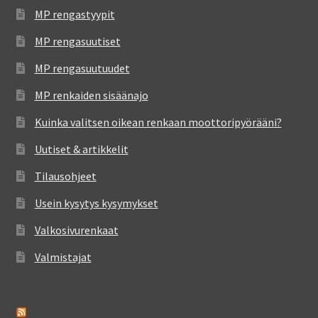
MP rengastyypit
MP rengasuutiset
MP rengasuutuudet
MP renkaiden sisäänajo
Kuinka valitsen oikean renkaan moottoripyörääni?
Uutiset & artikkelit
Tilausohjeet
Usein kysytys kysymykset
Valkosivurenkaat
Valmistajat