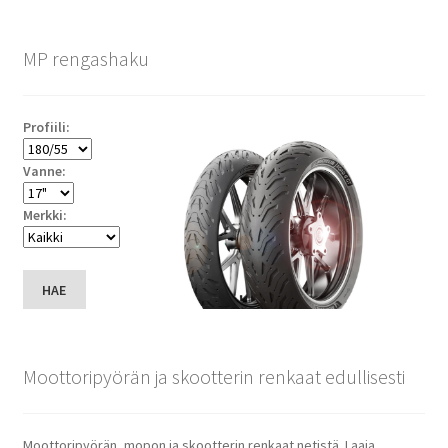
MP rengashaku
Profiili:
Vanne:
Merkki:
HAE
Moottoripyörän ja skootterin renkaat edullisesti
Moottoripyörän, mopon ja skootterin renkaat netistä. Laaja