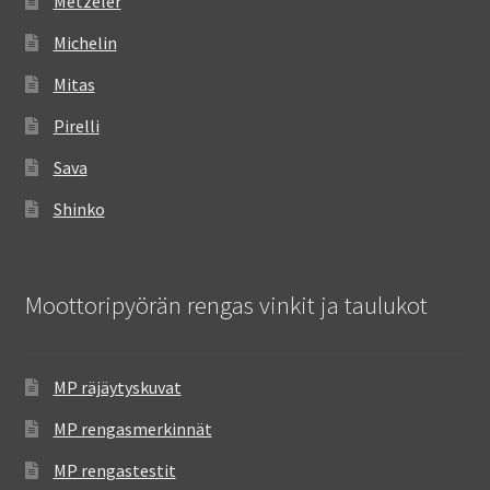
Metzeler
Michelin
Mitas
Pirelli
Sava
Shinko
Moottoripyörän rengas vinkit ja taulukot
MP räjäytyskuvat
MP rengasmerkinnät
MP rengastestit