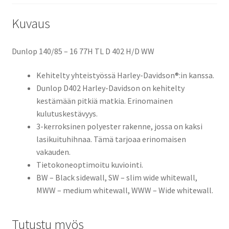
Kuvaus
Dunlop 140/85 – 16 77H TL D 402 H/D WW
Kehitelty yhteistyössä Harley-Davidson®:in kanssa.
Dunlop D402 Harley-Davidson on kehitelty
kestämään pitkiä matkia. Erinomainen
kulutuskestävyys.
3-kerroksinen polyester rakenne, jossa on kaksi
lasikuituhihnaa. Tämä tarjoaa erinomaisen
vakauden.
Tietokoneoptimoitu kuviointi.
BW – Black sidewall, SW – slim wide whitewall,
MWW – medium whitewall, WWW – Wide whitewall.
Tutustu myös