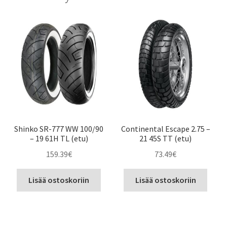
Shinko SR-777 WW 100/90
Continental Escape 2.75 –
– 19 61H TL (etu)
21 45S TT (etu)
159.39
€
73.49
€
Lisää ostoskoriin
Lisää ostoskoriin