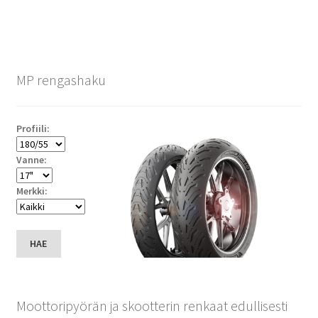
MP rengashaku
Profiili:
Vanne:
Merkki:
HAE
Moottoripyörän ja skootterin renkaat edullisesti