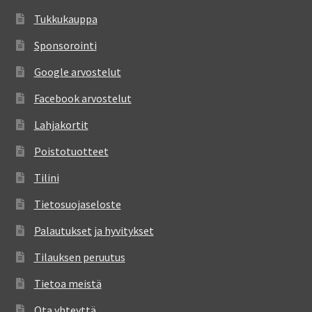
Tukkukauppa
Sponsorointi
Google arvostelut
Facebook arvostelut
Lahjakortit
Poistotuotteet
Tilini
Tietosuojaseloste
Palautukset ja hyvitykset
Tilauksen peruutus
Tietoa meistä
Ota yhteyttä