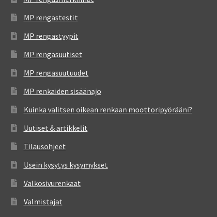
MP rengastestit
MP rengastyypit
MP rengasuutiset
MP rengasuutuudet
MP renkaiden sisäänajo
Kuinka valitsen oikean renkaan moottoripyörääni?
Uutiset & artikkelit
Tilausohjeet
Usein kysytys kysymykset
Valkosivurenkaat
Valmistajat