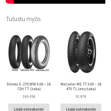
Tutustu myös
Shinko E-270 WW 5.00 – 16
Metzeler ME 77 3.00 – 18
72H TT (taka)
47S TL (etu/taka)
169.43
€
91.87
€
Lisää ostoskoriin
Lisää ostoskoriin