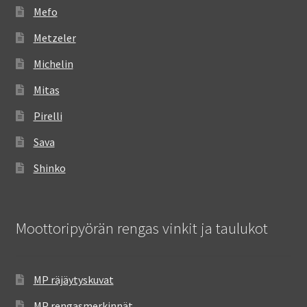
Mefo
Metzeler
Michelin
Mitas
Pirelli
Sava
Shinko
Moottoripyörän rengas vinkit ja taulukot
MP räjäytyskuvat
MP rengasmerkinnät