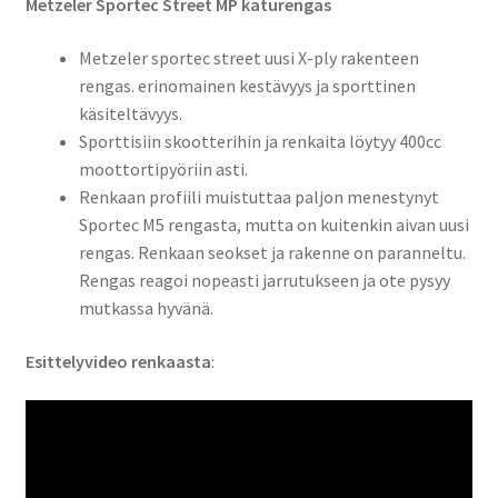
Metzeler Sportec Street MP katurengas
Metzeler sportec street uusi X-ply rakenteen
rengas. erinomainen kestävyys ja sporttinen
käsiteltävyys.
Sporttisiin skootterihin ja renkaita löytyy 400cc
moottortipyöriin asti.
Renkaan profiili muistuttaa paljon menestynyt
Sportec M5 rengasta, mutta on kuitenkin aivan uusi
rengas. Renkaan seokset ja rakenne on paranneltu.
Rengas reagoi nopeasti jarrutukseen ja ote pysyy
mutkassa hyvänä.
Esittelyvideo renkaasta
: