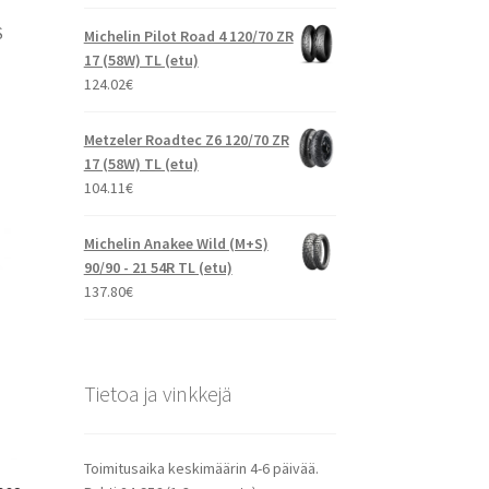
S
Michelin Pilot Road 4 120/70 ZR
17 (58W) TL (etu)
124.02
€
Metzeler Roadtec Z6 120/70 ZR
17 (58W) TL (etu)
104.11
€
Michelin Anakee Wild (M+S)
90/90 - 21 54R TL (etu)
137.80
€
Tietoa ja vinkkejä
Toimitusaika keskimäärin 4-6 päivää.