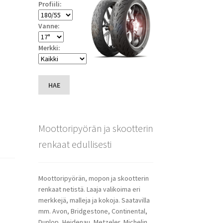
Profiili:
Vanne:
Merkki:
HAE
Moottoripyörän ja skootterin
renkaat edullisesti
Moottoripyörän, mopon ja skootterin
renkaat netistä. Laaja valikoima eri
merkkejä, malleja ja kokoja. Saatavilla
mm. Avon, Bridgestone, Continental,
Dunlop, Heidenau, Metzeler, Michelin,