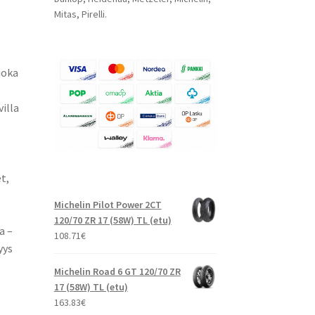
Mitas, Pirelli.
joka
illa
t,
Michelin Pilot Power 2CT
120/70 ZR 17 (58W) TL (etu)
a –
108.71
€
yys
Michelin Road 6 GT 120/70 ZR
17 (58W) TL (etu)
163.83
€