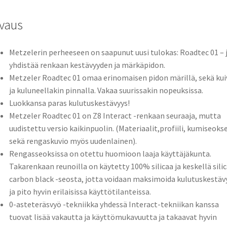
vaus
Metzelerin perheeseen on saapunut uusi tulokas: Roadtec 01 – 
yhdistää renkaan kestävyyden ja märkäpidon.
Metzeler Roadtec 01 omaa erinomaisen pidon märillä, sekä kuiv
ja kuluneellakin pinnalla. Vakaa suurissakin nopeuksissa.
Luokkansa paras kulutuskestävyys!
Metzeler Roadtec 01 on Z8 Interact -renkaan seuraaja, mutta
uudistettu versio kaikinpuolin. (Materiaalit,profiili, kumiseokse
sekä rengaskuvio myös uudenlainen).
Rengasseoksissa on otettu huomioon laaja käyttäjäkunta.
Takarenkaan reunoilla on käytetty 100% silicaa ja keskellä silic
carbon black -seosta, jotta voidaan maksimoida kulutuskestäv
ja pito hyvin erilaisissa käyttötilanteissa.
0-asteteräsvyö -tekniikka yhdessä Interact-tekniikan kanssa
tuovat lisää vakautta ja käyttömukavuutta ja takaavat hyvin