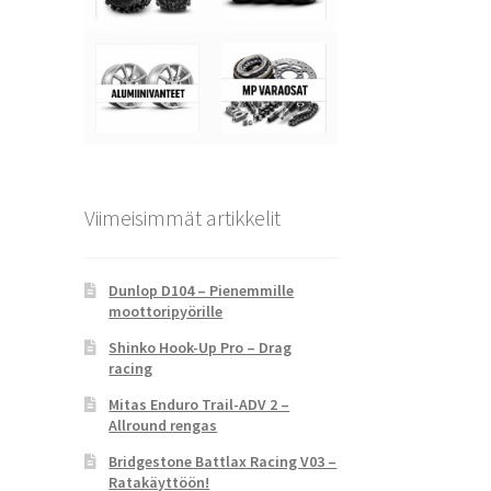
Viimeisimmät artikkelit
Dunlop D104 – Pienemmille
moottoripyörille
Shinko Hook-Up Pro – Drag
racing
Mitas Enduro Trail-ADV 2 –
Allround rengas
Bridgestone Battlax Racing V03 –
Ratakäyttöön!