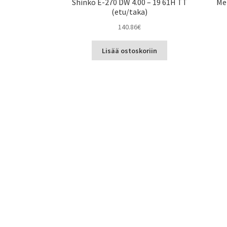
Shinko E-270 DW 4.00 – 19 61H TT
Met
(etu/taka)
140.86
€
Lisää ostoskoriin