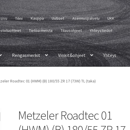
usivu
Tilini
Kauppa
Uutiset
Asennuspalvelu
UKK
istotuotteet
Tietoa meistä
Tilausohjeet
Yhteystiedot
Rengasmerkit
Vinkit&ohjeet
Yhteys
zeler Roadtec 01 (HWM) (B) 180/55 ZR 17 (73W) TL (taka)
Metzeler Roadtec 01
(HWM) (B) 180/55 ZR 17