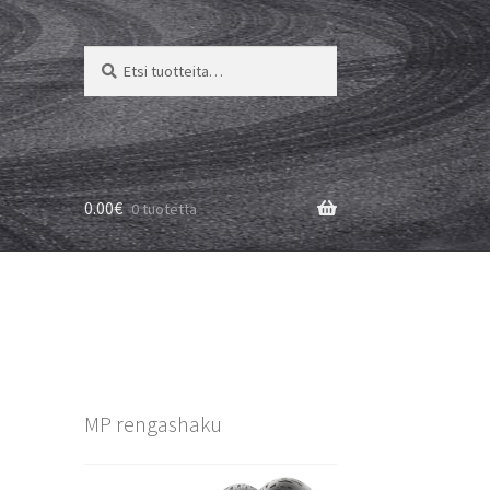
Etsi:
Haku
0.00
€
0 tuotetta
MP rengashaku