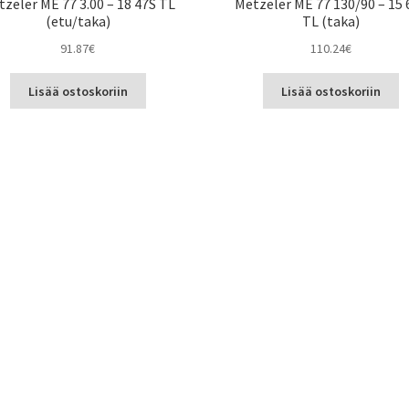
zeler ME 77 3.00 – 18 47S TL
Metzeler ME 77 130/90 – 15 
(etu/taka)
TL (taka)
91.87
€
110.24
€
Lisää ostoskoriin
Lisää ostoskoriin