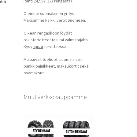
Rahti 24,95€ (1-3 rengasta).
66S
Olemme suomalainen yritys.
Maksamme kaikki verot Suomeen.
Oikean rengaskoon löydät
rekisteriotteestasi tai valmistajalta.
Kysy
apua
tarvittaessa.
Maksuvaihtoehdot: suomalaiset
pankkipainikkeet, maksukortit sekä
osamaksut.
Muut verkkokauppamme