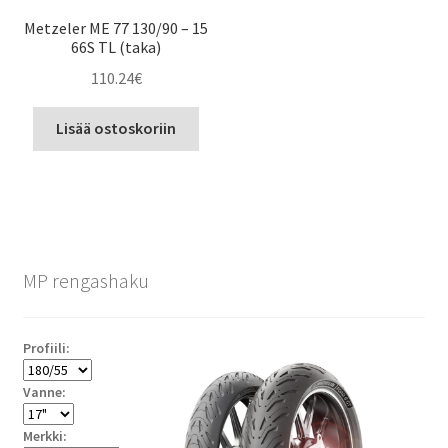
Metzeler ME 77 130/90 – 15
66S TL (taka)
110.24
€
Lisää ostoskoriin
MP rengashaku
Profiili:
Vanne:
Merkki: