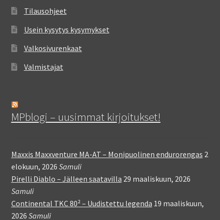
Tilausohjeet
Usein kysytys kysymykset
Valkosivurenkaat
Valmistajat
MPblogi – uusimmat kirjoitukset!
Maxxis Maxxventure MA-AT – Monipuolinen endurorengas
2
elokuun, 2026
Samuli
Pirelli Diablo – Jälleen saatavilla
29 maaliskuun, 2026
Samuli
Continental TKC 80² – Uudistettu legenda
19 maaliskuun,
2026
Samuli