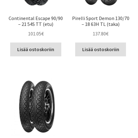
Continental Escape 90/90
Pirelli Sport Demon 130/70
– 21 54S TT (etu)
– 18 63H TL (taka)
101.05
€
137.80
€
Lisää ostoskoriin
Lisää ostoskoriin