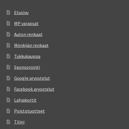
Etusivu
MP varaosat
Auton renkaat
Mönkijän renkaat
Tukkukauppa
Sponsorointi
Google arvostelut
Facebook arvostelut
Lahjakortit
Poistotuotteet
Tilini