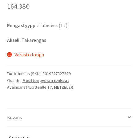
164.38
€
Rengastyyppi:
Tubeless (TL)
Akseli:
Takarengas
Varasto loppu
Tuotetunnus (SKU):
8019227327229
Osasto:
Moottoripyörän renkaat
Avainsanat tuotteelle
17
,
METZELER
Kuvaus