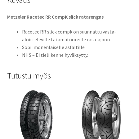
Kuvaus
Metzeler Racetec RR CompK slick ratarengas
Racetec RR slick compk on suunnattu vasta-
aloitteleville tai amatööreille rata-ajoon.
Sopii monenlaiselle asfaltille.
NHS – Ei tieliikenne hyväksytty.
Tutustu myös