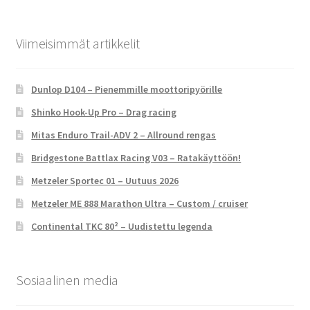
Viimeisimmät artikkelit
Dunlop D104 – Pienemmille moottoripyörille
Shinko Hook-Up Pro – Drag racing
Mitas Enduro Trail-ADV 2 – Allround rengas
Bridgestone Battlax Racing V03 – Ratakäyttöön!
Metzeler Sportec 01 – Uutuus 2026
Metzeler ME 888 Marathon Ultra – Custom / cruiser
Continental TKC 80² – Uudistettu legenda
Sosiaalinen media