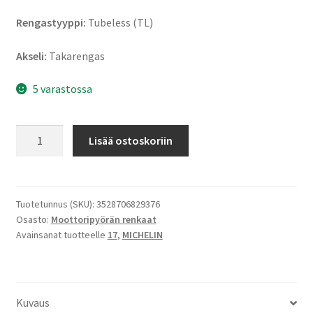
Rengastyyppi:
Tubeless (TL)
Akseli:
Takarengas
5 varastossa
Michelin
Lisää ostoskoriin
Road
Classic
150/70
R
Tuotetunnus (SKU):
3528706829376
Osasto:
Moottoripyörän renkaat
17
Avainsanat tuotteelle
17
,
MICHELIN
69H
TL
(taka)
määrä
Kuvaus