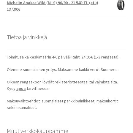
Michelin Anakee Wild (M+S) 90/90 - 21 54R TL (etu)
137.80
€
Tietoa ja vinkkejä
Toimitusaika keskimäärin 4-6 päivää. Rahti 24,95€ (1-3 rengasta).
Olemme suomalainen yritys. Maksamme kaikki verot Suomeen.
Oikean rengaskoon löydät rekisteriotteestasi tai valmistajalta.
Kysy
apua
tarvittaessa.
Maksuvaihtoehdot: suomalaiset pankkipainikkeet, maksukortit
sekä osamaksut.
Muut verkkokauppamme