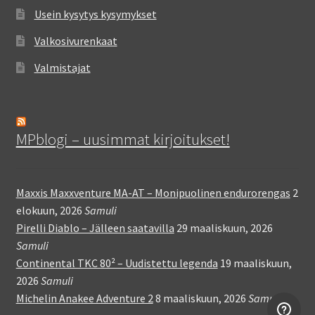
Usein kysytys kysymykset
Valkosivurenkaat
Valmistajat
MPblogi – uusimmat kirjoitukset!
Maxxis Maxxventure MA-AT – Monipuolinen endurorengas
2
elokuun, 2026
Samuli
Pirelli Diablo – Jälleen saatavilla
29 maaliskuun, 2026
Samuli
Continental TKC 80² – Uudistettu legenda
19 maaliskuun,
2026
Samuli
Michelin Anakee Adventure 2
8 maaliskuun, 2026
Samuli