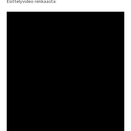
Esittelyvideo renkaasta
: