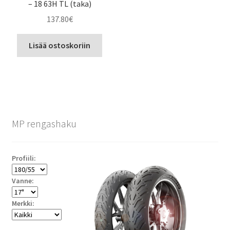
– 18 63H TL (taka)
137.80
€
Lisää ostoskoriin
MP rengashaku
Profiili:
Vanne:
Merkki: