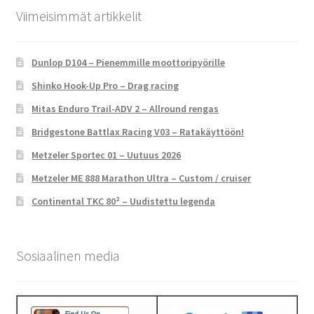
Viimeisimmät artikkelit
Dunlop D104 – Pienemmille moottoripyörille
Shinko Hook-Up Pro – Drag racing
Mitas Enduro Trail-ADV 2 – Allround rengas
Bridgestone Battlax Racing V03 – Ratakäyttöön!
Metzeler Sportec 01 – Uutuus 2026
Metzeler ME 888 Marathon Ultra – Custom / cruiser
Continental TKC 80² – Uudistettu legenda
Sosiaalinen media