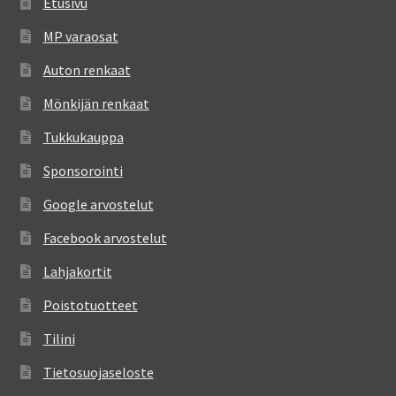
Etusivu
MP varaosat
Auton renkaat
Mönkijän renkaat
Tukkukauppa
Sponsorointi
Google arvostelut
Facebook arvostelut
Lahjakortit
Poistotuotteet
Tilini
Tietosuojaseloste