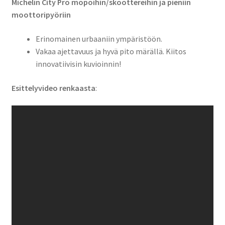
Michelin City Pro mopoihin/skoottereihin ja pieniin
moottoripyöriin
Erinomainen urbaaniin ympäristöön.
Vakaa ajettavuus ja hyvä pito märällä. Kiitos
innovatiivisin kuvioinnin!
Esittelyvideo renkaasta
: