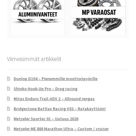
Viimeisimmät artikkelit
Dunlop D104 – Pienemmille moottoripyörille
Shinko Hook-Up Pro – Drag racing
Mitas Enduro Trail-ADV 2 – Allround rengas
Bridgestone Battlax Racing V03 – Ratakäyttöön!
Metzeler Sportec 01 – Uutuus 2026
Metzeler ME 888 Marathon Ultra – Custom / cruiser