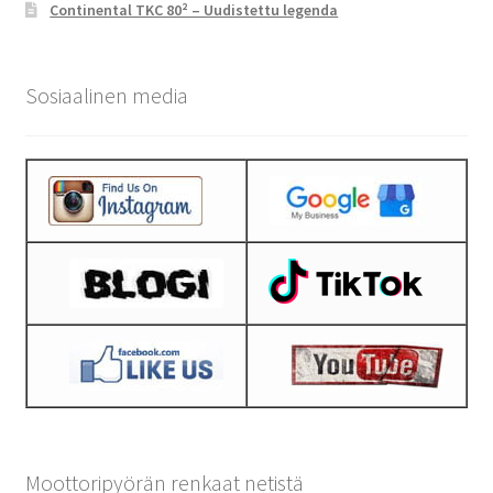
Continental TKC 80² – Uudistettu legenda
Sosiaalinen media
Moottoripyörän renkaat netistä