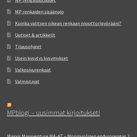
MP rengasuutuudet
MP renkaiden sisäänajo
Kuinka valitsen oikean renkaan moottoripyörääni?
Uutiset & artikkelit
Tilausohjeet
Usein kysytys kysymykset
Valkosivurenkaat
Valmistajat
MPblogi – uusimmat kirjoitukset!
Maxxis Maxxventure MA-AT – Monipuolinen endurorengas
2