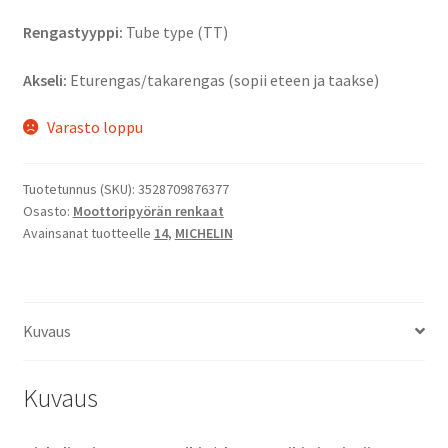
Rengastyyppi:
Tube type (TT)
Akseli:
Eturengas/takarengas (sopii eteen ja taakse)
Varasto loppu
Tuotetunnus (SKU):
3528709876377
Osasto:
Moottoripyörän renkaat
Avainsanat tuotteelle
14
,
MICHELIN
Kuvaus
Kuvaus