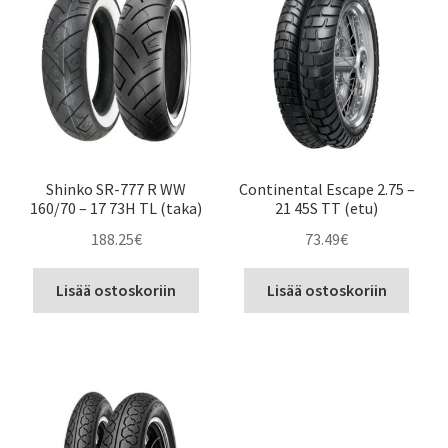
Shinko SR-777 R WW
Continental Escape 2.75 –
160/70 – 17 73H TL (taka)
21 45S TT (etu)
188.25
€
73.49
€
Lisää ostoskoriin
Lisää ostoskoriin