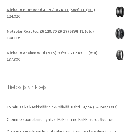
Michelin Pilot Road 4 120/70 ZR 17 (58W) TL (etu)
124.02
€
Metzeler Roadtec Z6 120/70 ZR 17 (58W) TL (etu)
104.11
€
Michelin Anakee Wild (M+S) 90/90 - 21 54R TL (etu)
137.80
€
Tietoa ja vinkkejä
Toimitusaika keskimäärin 4-6 päivää. Rahti 24,95€ (1-3 rengasta).
Olemme suomalainen yritys. Maksamme kaikki verot Suomeen.
Oikean rengaskoon löydät rekisteriotteestasi tai valmistajalta.