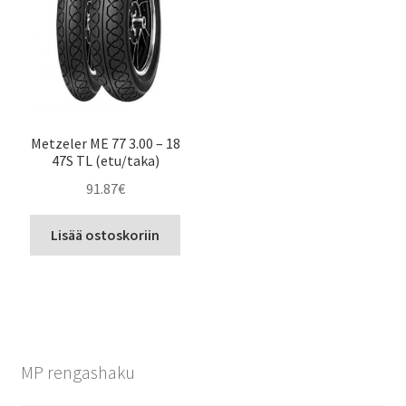
Metzeler ME 77 3.00 – 18
47S TL (etu/taka)
91.87
€
Lisää ostoskoriin
MP rengashaku