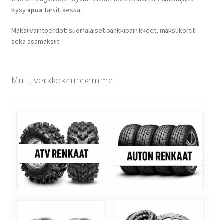
Kysy
apua
tarvittaessa.
Maksuvaihtoehdot: suomalaiset pankkipainikkeet, maksukortit
sekä osamaksut.
Muut verkkokauppamme