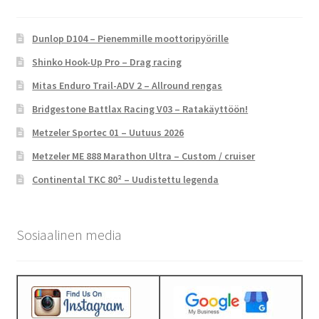
Dunlop D104 – Pienemmille moottoripyörille
Shinko Hook-Up Pro – Drag racing
Mitas Enduro Trail-ADV 2 – Allround rengas
Bridgestone Battlax Racing V03 – Ratakäyttöön!
Metzeler Sportec 01 – Uutuus 2026
Metzeler ME 888 Marathon Ultra – Custom / cruiser
Continental TKC 80² – Uudistettu legenda
Sosiaalinen media