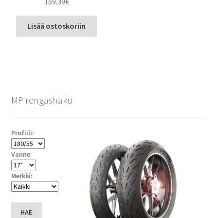
159.39
€
Lisää ostoskoriin
MP rengashaku
Profiili:
Vanne:
Merkki:
HAE