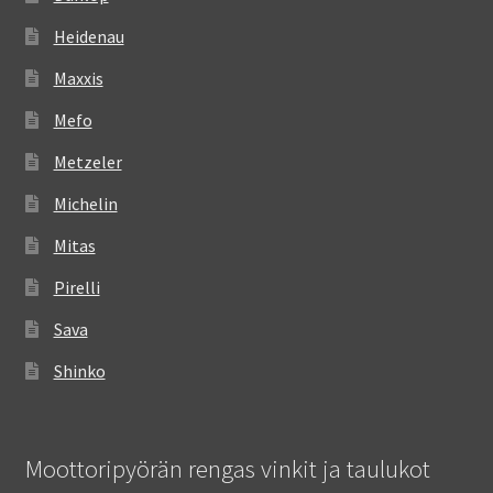
Heidenau
Maxxis
Mefo
Metzeler
Michelin
Mitas
Pirelli
Sava
Shinko
Moottoripyörän rengas vinkit ja taulukot