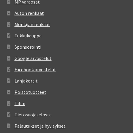
MP varaosat
Auton renkaat
Mönkijän renkaat
Tukkukauppa
Sponsorointi
Google arvostelut
Facebook arvostelut
Lahjakortit
Poistotuotteet
Tilini
Tietosuojaseloste
Palautukset ja hyvitykset