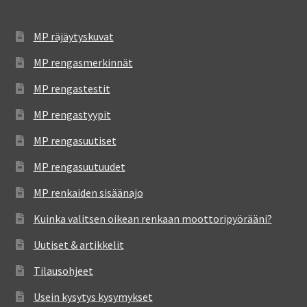
MP räjäytyskuvat
MP rengasmerkinnät
MP rengastestit
MP rengastyypit
MP rengasuutiset
MP rengasuutuudet
MP renkaiden sisäänajo
Kuinka valitsen oikean renkaan moottoripyörääni?
Uutiset & artikkelit
Tilausohjeet
Usein kysytys kysymykset