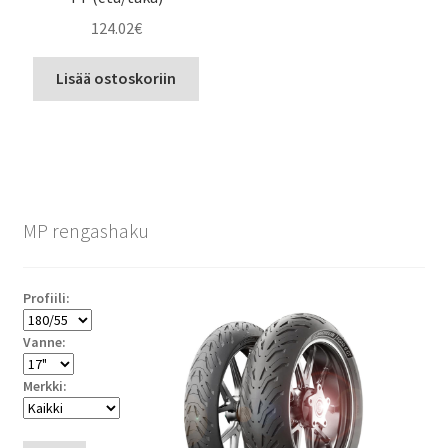
124.02
€
Lisää ostoskoriin
MP rengashaku
Profiili:
Vanne:
Merkki: