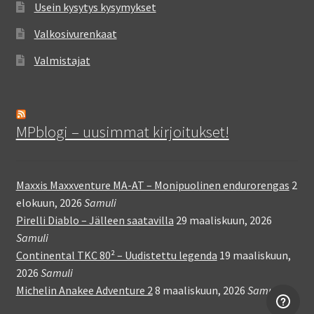
Usein kysytys kysymykset
Valkosivurenkaat
Valmistajat
MPblogi – uusimmat kirjoitukset!
Maxxis Maxxventure MA-AT – Monipuolinen endurorengas
2
elokuun, 2026
Samuli
Pirelli Diablo – Jälleen saatavilla
29 maaliskuun, 2026
Samuli
Continental TKC 80² – Uudistettu legenda
19 maaliskuun,
2026
Samuli
Michelin Anakee Adventure 2
8 maaliskuun, 2026
Samuli