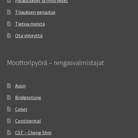
Palautukset ja hyvitykset
Tilauksen peruutus
Tietoa meistä
Ota yhteyttä
Moottoripyörä – rengasvalmistajat
Avon
Bridgestone
Coker
Continental
CST – Cheng Shin