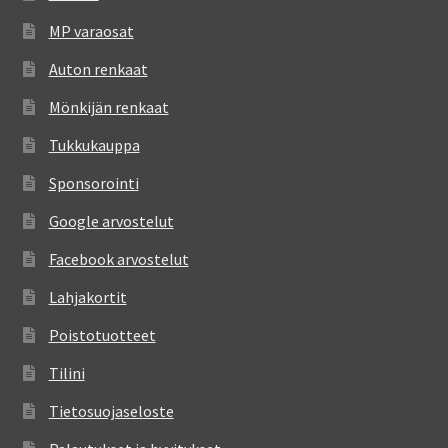
MP varaosat
Auton renkaat
Mönkijän renkaat
Tukkukauppa
Sponsorointi
Google arvostelut
Facebook arvostelut
Lahjakortit
Poistotuotteet
Tilini
Tietosuojaseloste