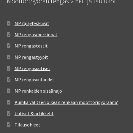
Moottoripyörän rengas vinkit ja taulukot
MP räjäytyskuvat
MP rengasmerkinnät
MP rengastestit
MP rengastyypit
MP rengasuutiset
MP rengasuutuudet
MP renkaiden sisäänajo
Kuinka valitsen oikean renkaan moottoripyörääni?
Uutiset & artikkelit
Tilausohjeet