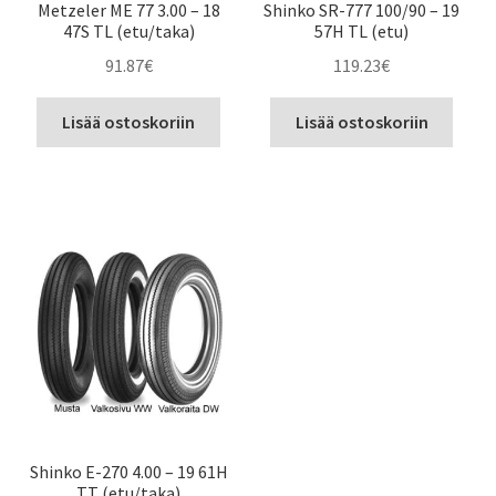
Metzeler ME 77 3.00 – 18
Shinko SR-777 100/90 – 19
47S TL (etu/taka)
57H TL (etu)
91.87
€
119.23
€
Lisää ostoskoriin
Lisää ostoskoriin
Shinko E-270 4.00 – 19 61H
TT (etu/taka)