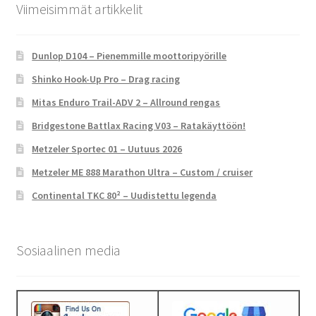
Viimeisimmät artikkelit
Dunlop D104 – Pienemmille moottoripyörille
Shinko Hook-Up Pro – Drag racing
Mitas Enduro Trail-ADV 2 – Allround rengas
Bridgestone Battlax Racing V03 – Ratakäyttöön!
Metzeler Sportec 01 – Uutuus 2026
Metzeler ME 888 Marathon Ultra – Custom / cruiser
Continental TKC 80² – Uudistettu legenda
Sosiaalinen media