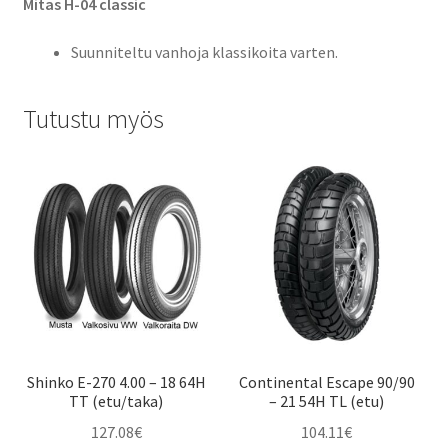
Mitas H-04 classic
Suunniteltu vanhoja klassikoita varten.
Tutustu myös
Shinko E-270 4.00 – 18 64H
Continental Escape 90/90
TT (etu/taka)
– 21 54H TL (etu)
127.08
€
104.11
€