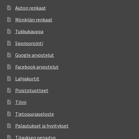
Auton renkaat
Mönkijän renkaat
Tukkukauppa
Sponsorointi
Google arvostelut
Facebook arvostelut
Lahjakortit
Poistotuotteet
Tilini
Tietosuojaseloste
Palautukset ja hyvitykset
Tilauksen peruutus