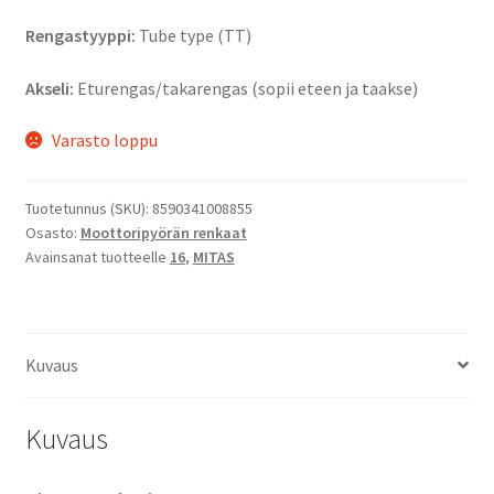
Rengastyyppi:
Tube type (TT)
Akseli:
Eturengas/takarengas (sopii eteen ja taakse)
Varasto loppu
Tuotetunnus (SKU):
8590341008855
Osasto:
Moottoripyörän renkaat
Avainsanat tuotteelle
16
,
MITAS
Kuvaus
Kuvaus