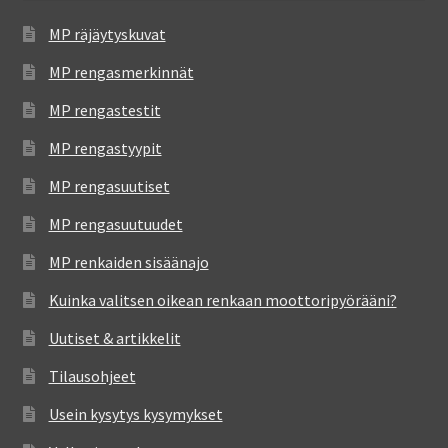
MP räjäytyskuvat
MP rengasmerkinnät
MP rengastestit
MP rengastyypit
MP rengasuutiset
MP rengasuutuudet
MP renkaiden sisäänajo
Kuinka valitsen oikean renkaan moottoripyörääni?
Uutiset & artikkelit
Tilausohjeet
Usein kysytys kysymykset