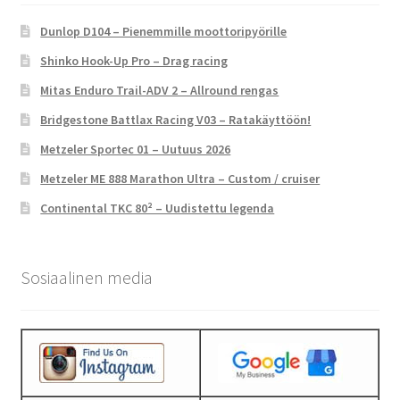
Dunlop D104 – Pienemmille moottoripyörille
Shinko Hook-Up Pro – Drag racing
Mitas Enduro Trail-ADV 2 – Allround rengas
Bridgestone Battlax Racing V03 – Ratakäyttöön!
Metzeler Sportec 01 – Uutuus 2026
Metzeler ME 888 Marathon Ultra – Custom / cruiser
Continental TKC 80² – Uudistettu legenda
Sosiaalinen media