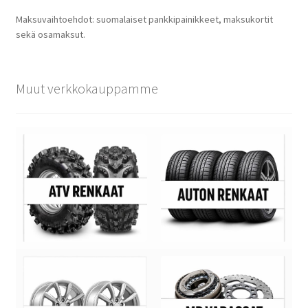
Maksuvaihtoehdot: suomalaiset pankkipainikkeet, maksukortit
sekä osamaksut.
Muut verkkokauppamme