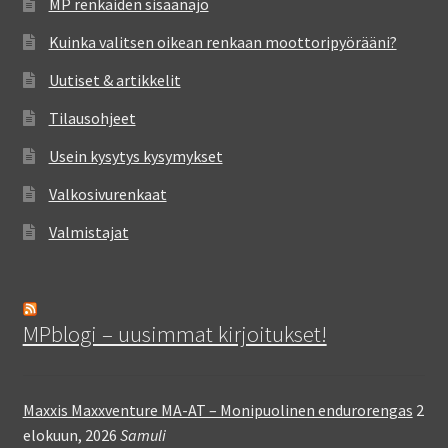
MP renkaiden sisäänajo
Kuinka valitsen oikean renkaan moottoripyörääni?
Uutiset & artikkelit
Tilausohjeet
Usein kysytys kysymykset
Valkosivurenkaat
Valmistajat
MPblogi – uusimmat kirjoitukset!
Maxxis Maxxventure MA-AT – Monipuolinen endurorengas
2
elokuun, 2026
Samuli