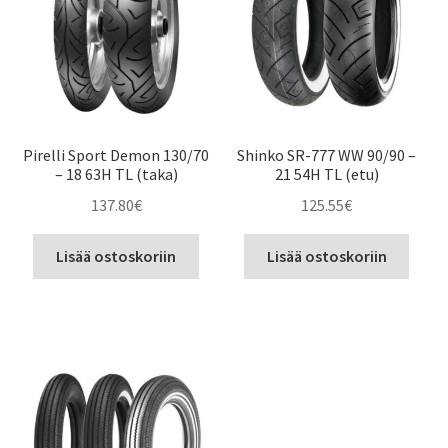
Pirelli Sport Demon 130/70
Shinko SR-777 WW 90/90 –
– 18 63H TL (taka)
21 54H TL (etu)
137.80
€
125.55
€
Lisää ostoskoriin
Lisää ostoskoriin