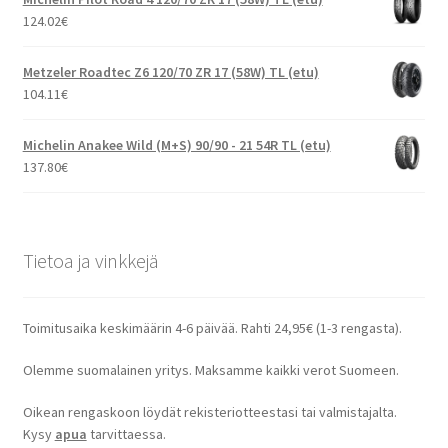
124.02
€
Metzeler Roadtec Z6 120/70 ZR 17 (58W) TL (etu)
104.11
€
Michelin Anakee Wild (M+S) 90/90 - 21 54R TL (etu)
137.80
€
Tietoa ja vinkkejä
Toimitusaika keskimäärin 4-6 päivää. Rahti 24,95€ (1-3 rengasta).
Olemme suomalainen yritys. Maksamme kaikki verot Suomeen.
Oikean rengaskoon löydät rekisteriotteestasi tai valmistajalta.
Kysy
apua
tarvittaessa.