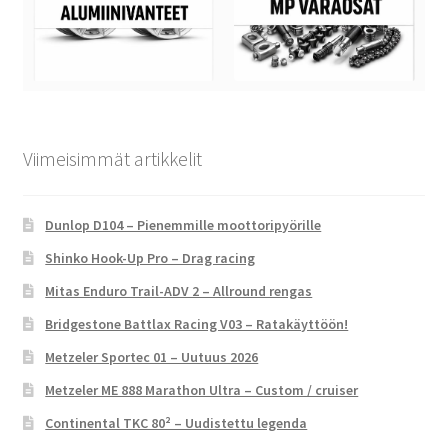
Viimeisimmät artikkelit
Dunlop D104 – Pienemmille moottoripyörille
Shinko Hook-Up Pro – Drag racing
Mitas Enduro Trail-ADV 2 – Allround rengas
Bridgestone Battlax Racing V03 – Ratakäyttöön!
Metzeler Sportec 01 – Uutuus 2026
Metzeler ME 888 Marathon Ultra – Custom / cruiser
Continental TKC 80² – Uudistettu legenda