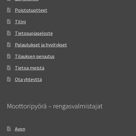
Poistotuotteet
Tilini
Tietosuojaseloste
Palautukset ja hyvitykset
Tilauksen peruutus
Tietoa meistä
Ota yhteyttä
Moottoripyörä – rengasvalmistajat
Avon