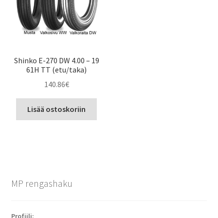
Shinko E-270 DW 4.00 – 19
61H TT (etu/taka)
140.86
€
Lisää ostoskoriin
MP rengashaku
Profiili: