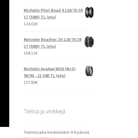
Michelin Pilot Road 4 120/70 ZR
17 (58W) TL (etu)
124.02
€
Metzeler Roadtec Z6 120/70 ZR
17 (58W) TL (etu)
104.11
€
Michelin Anakee Wild (M+S)
90/90 - 21 54R TL (etu)
137.80
€
Tietoa ja vinkkejä
Toimitusaika keskimäärin 4-6 päivää.