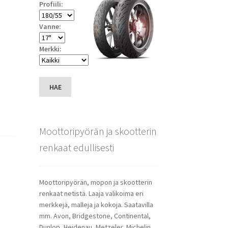
Profiili:
Vanne:
Merkki:
HAE
Moottoripyörän ja skootterin
renkaat edullisesti
Moottoripyörän, mopon ja skootterin
renkaat netistä. Laaja valikoima eri
merkkejä, malleja ja kokoja. Saatavilla
mm. Avon, Bridgestone, Continental,
Dunlop, Heidenau, Metzeler, Michelin,