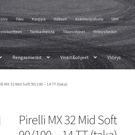
usivu
Tilini
Kauppa
Uutiset
Asennuspalvelu
UKK
istotuotteet
Tietoa meistä
Tilausohjeet
Yhteystiedot
Rengasmerkit
Vinkit&ohjeet
Yhteys
elli MX 32 Mid Soft 90/100 – 14 TT (taka)
Pirelli MX 32 Mid Soft
90/100 – 14 TT (taka)