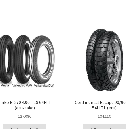
inko E-270 4.00 – 18 64H TT
Continental Escape 90/90 –
(etu/taka)
54H TL (etu)
127.08
€
104.11
€