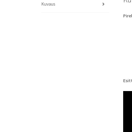
Kuvaus
Pire
Esit