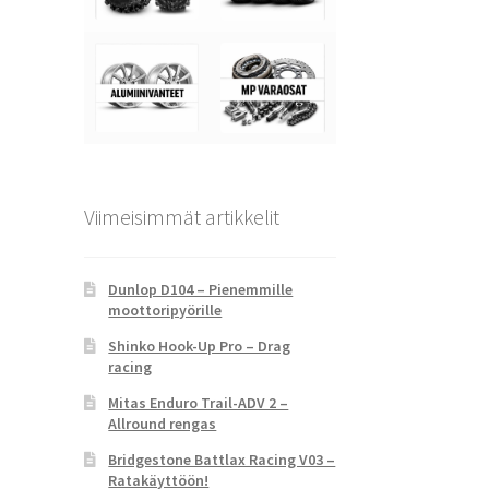
Viimeisimmät artikkelit
Dunlop D104 – Pienemmille
moottoripyörille
Shinko Hook-Up Pro – Drag
racing
Mitas Enduro Trail-ADV 2 –
Allround rengas
Bridgestone Battlax Racing V03 –
Ratakäyttöön!