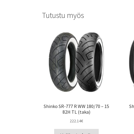
Tutustu myös
Shinko SR-777 R WW 180/70 – 15
Sh
82H TL (taka)
222.14
€