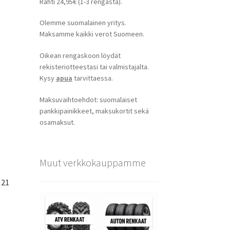
Rahti 24,95€ (1-3 rengasta).
Olemme suomalainen yritys.
Maksamme kaikki verot Suomeen.
Oikean rengaskoon löydät
rekisteriotteestasi tai valmistajalta.
Kysy
apua
tarvittaessa.
Maksuvaihtoehdot: suomalaiset
pankkipainikkeet, maksukortit sekä
osamaksut.
Muut verkkokauppamme
 21