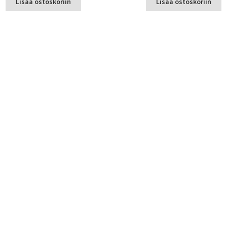
Lisää ostoskoriin
Lisää ostoskoriin