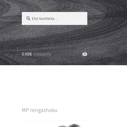
Etsi:
Haku
0.00
€
0 tuotetta
MP rengashaku