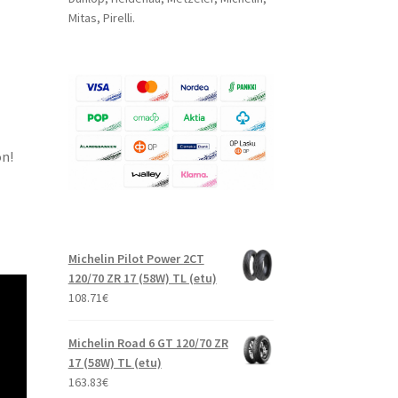
Mitas, Pirelli.
on!
Michelin Pilot Power 2CT
120/70 ZR 17 (58W) TL (etu)
108.71
€
Michelin Road 6 GT 120/70 ZR
17 (58W) TL (etu)
163.83
€