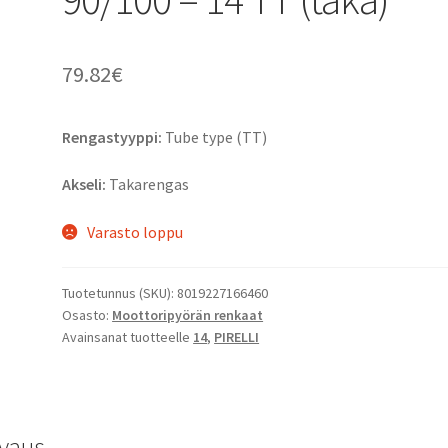
79.82
€
Rengastyyppi:
Tube type (TT)
Akseli:
Takarengas
Varasto loppu
Tuotetunnus (SKU):
8019227166460
Osasto:
Moottoripyörän renkaat
Avainsanat tuotteelle
14
,
PIRELLI
vaus