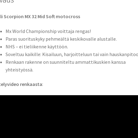
lli Scorpion MX 32 Mid Soft motocross
Mx World Championship voittaja rengas!
Paras suorituskyky pehmeältä keskikovalle alustalle.
NHS – ei tieliikenne käyttöön.
Soveltuu kaikille: Kisailuun, harjoitteluun tai vain hauskanpito
Renkaan rakenne on suunniteltu ammattikuskien kanssa
yhteistyössä.
telyvideo renkaasta
: