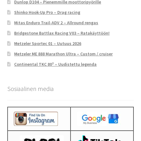
Dunlop D104 – Pienemmille moottoripyörille
Shinko Hook-Up Pro – Drag racing
Mitas Enduro Trail-ADV 2 – Allround rengas
Bridgestone Battlax Racing V03 – Ratakäyttöön!
Metzeler Sportec 01 – Uutuus 2026
Metzeler ME 888 Marathon Ultra – Custom / cruiser
Continental TKC 80² – Uudistettu legenda
Sosiaalinen media