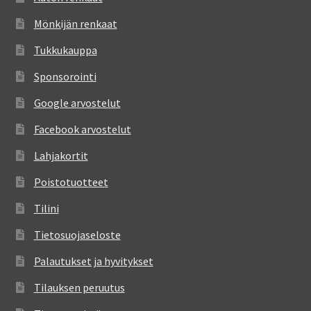
Mönkijän renkaat
Tukkukauppa
Sponsorointi
Google arvostelut
Facebook arvostelut
Lahjakortit
Poistotuotteet
Tilini
Tietosuojaseloste
Palautukset ja hyvitykset
Tilauksen peruutus