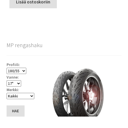
Lisää ostoskoriin
MP rengashaku
Profiili:
Vanne:
Merkki:
HAE