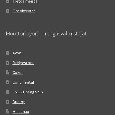
Tietoa meistä
Ota yhteyttä
Moottoripyörä – rengasvalmistajat
Avon
Bridgestone
Coker
Continental
CST – Cheng Shin
Dunlop
Heidenau