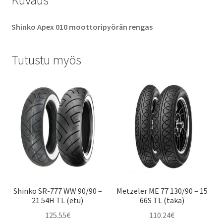
Kuvaus
Shinko Apex 010 moottoripyörän rengas
Tutustu myös
Shinko SR-777 WW 90/90 –
Metzeler ME 77 130/90 – 15
21 54H TL (etu)
66S TL (taka)
125.55
€
110.24
€