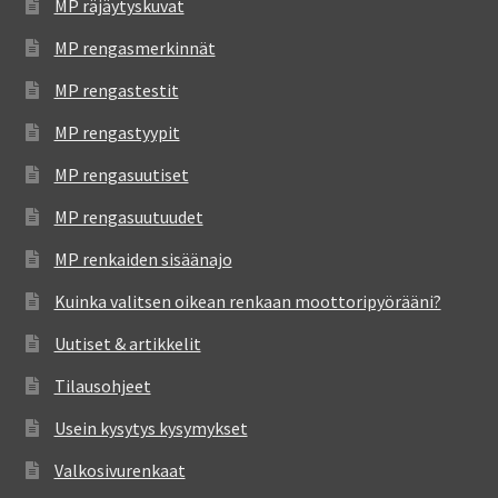
MP räjäytyskuvat
MP rengasmerkinnät
MP rengastestit
MP rengastyypit
MP rengasuutiset
MP rengasuutuudet
MP renkaiden sisäänajo
Kuinka valitsen oikean renkaan moottoripyörääni?
Uutiset & artikkelit
Tilausohjeet
Usein kysytys kysymykset
Valkosivurenkaat