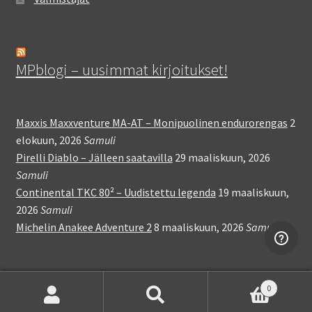
MPblogi – uusimmat kirjoitukset!
Maxxis Maxxventure MA-AT – Monipuolinen endurorengas
2
elokuun, 2026
Samuli
Pirelli Diablo – Jälleen saatavilla
29 maaliskuun, 2026
Samuli
Continental TKC 80² – Uudistettu legenda
19 maaliskuun,
2026
Samuli
Michelin Anakee Adventure 2
8 maaliskuun, 2026
Samuli
0
Etsi:
Haku