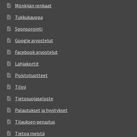
Mönkijän renkaat
Tukkukauppa
Sponsorointi
Google arvostelut
Facebook arvostelut
Lahjakortit
Poistotuotteet
Tilini
Tietosuojaseloste
Palautukset ja hyvitykset
Tilauksen peruutus
Tietoa meistä