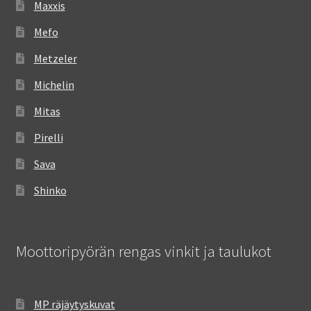
Maxxis
Mefo
Metzeler
Michelin
Mitas
Pirelli
Sava
Shinko
Moottoripyörän rengas vinkit ja taulukot
MP räjäytyskuvat