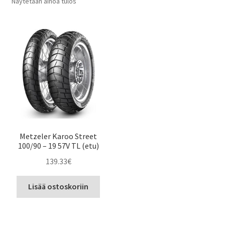
Näytetään ainoa tulos
Metzeler Karoo Street
100/90 – 19 57V TL (etu)
139.33
€
Lisää ostoskoriin