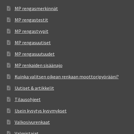
MP rengasmerkinnät
MP rengastestit
MP rengastyypit
MP rengasuutiset
MP rengasuutuudet
MP renkaiden sisäänajo
Kuinka valitsen oikean renkaan moottoripyörääni?
Uutiset & artikkelit
Tilausohjeet
Usein kysytys kysymykset
Valkosivurenkaat
Valmistajat