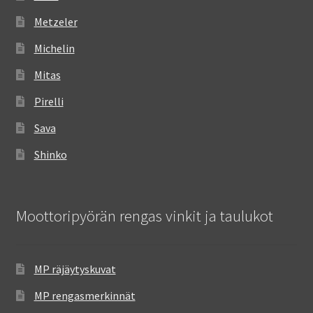
Metzeler
Michelin
Mitas
Pirelli
Sava
Shinko
Moottoripyörän rengas vinkit ja taulukot
MP räjäytyskuvat
MP rengasmerkinnät