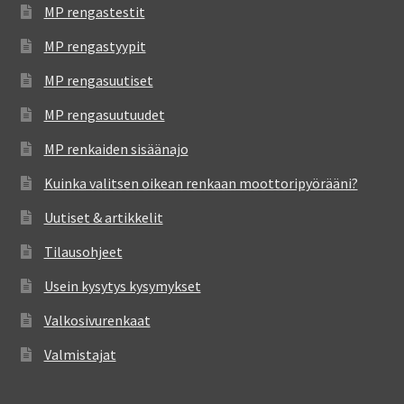
MP rengastestit
MP rengastyypit
MP rengasuutiset
MP rengasuutuudet
MP renkaiden sisäänajo
Kuinka valitsen oikean renkaan moottoripyörääni?
Uutiset & artikkelit
Tilausohjeet
Usein kysytys kysymykset
Valkosivurenkaat
Valmistajat