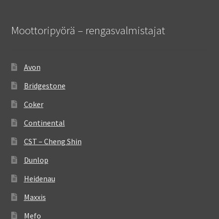
Moottoripyörä – rengasvalmistajat
Avon
Bridgestone
Coker
Continental
CST – Cheng Shin
Dunlop
Heidenau
Maxxis
Mefo