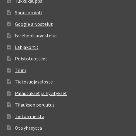
Tukkukauppa
Sponsorointi
Google arvostelut
Facebook arvostelut
Lahjakortit
Poistotuotteet
Tilini
Tietosuojaseloste
Palautukset ja hyvitykset
Tilauksen peruutus
Tietoa meistä
Ota yhteyttä