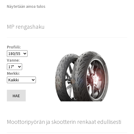
Näytetään ainoa tulos
MP rengashaku
Profiili:
Vanne:
Merkki:
HAE
Moottoripyörän ja skootterin renkaat edullisesti