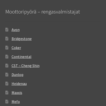
Moottoripyörä – rengasvalmistajat
Avon
Bridgestone
Coker
Continental
CST – Cheng Shin
Dunlop
Heidenau
Maxxis
Mefo