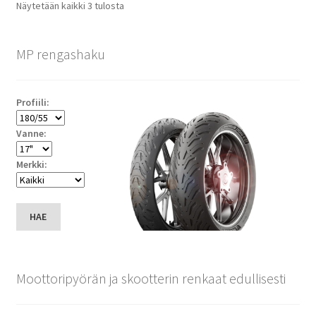
Suosituimmat
Näytetään kaikki 3 tulosta
ensin
MP rengashaku
Profiili:
Vanne:
Merkki:
HAE
Moottoripyörän ja skootterin renkaat edullisesti