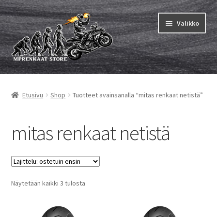
Siirry
Siirry
Valikko
navigointiin
sisältöön
Laajen
MP renkaat
alemm
Etusivu
Shop
Tuotteet avainsanalla “mitas renkaat netistä”
tason
Laajen
Sisärenkaat ja nauhat
valikko
alemm
tason
Laajen
mitas renkaat netistä
Rengasmerkit
valikko
alemm
tason
Laajen
Vinkit&ohjeet
valikko
alemm
tason
Yhteys
Suosituimmat
Näytetään kaikki 3 tulosta
valikko
ensin