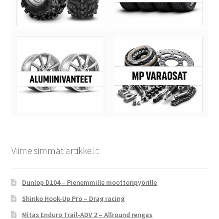
Viimeisimmät artikkelit
Dunlop D104 – Pienemmille moottoripyörille
Shinko Hook-Up Pro – Drag racing
Mitas Enduro Trail-ADV 2 – Allround rengas