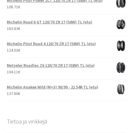
Michelin Pilot Power 2CT 120/70 ZR 17 (58W) TL (etu)
108.71
€
Michelin Road 6 GT 120/70 ZR 17 (58W) TL (etu)
163.83
€
Michelin Pilot Road 4 120/70 ZR 17 (58W) TL (etu)
124.02
€
Metzeler Roadtec Z6 120/70 ZR 17 (58W) TL (etu)
104.11
€
Michelin Anakee Wild (M+S) 90/90 - 21 54R TL (etu)
137.80
€
Tietoa ja vinkkejä