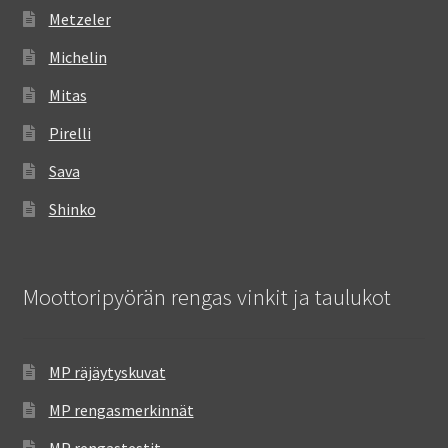
Metzeler
Michelin
Mitas
Pirelli
Sava
Shinko
Moottoripyörän rengas vinkit ja taulukot
MP räjäytyskuvat
MP rengasmerkinnät