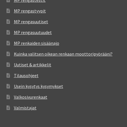
MP rengastestit
MP rengastyypit
MP rengasuutiset
MP rengasuutuudet
MP renkaiden sisäänajo
Kuinka valitsen oikean renkaan moottoripyörääni?
Uutiset & artikkelit
Tilausohjeet
Usein kysytys kysymykset
Valkosivurenkaat
Valmistajat