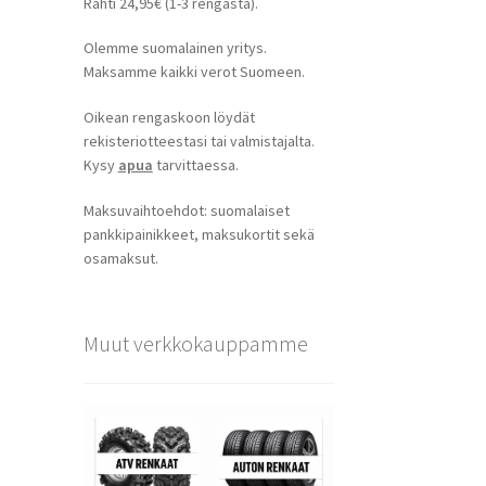
Rahti 24,95€ (1-3 rengasta).
Olemme suomalainen yritys.
Maksamme kaikki verot Suomeen.
Oikean rengaskoon löydät
rekisteriotteestasi tai valmistajalta.
Kysy
apua
tarvittaessa.
Maksuvaihtoehdot: suomalaiset
pankkipainikkeet, maksukortit sekä
osamaksut.
Muut verkkokauppamme