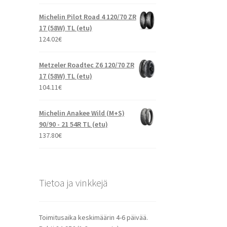
Michelin Pilot Road 4 120/70 ZR
17 (58W) TL (etu)
124.02
€
Metzeler Roadtec Z6 120/70 ZR
17 (58W) TL (etu)
104.11
€
Michelin Anakee Wild (M+S)
90/90 - 21 54R TL (etu)
137.80
€
Tietoa ja vinkkejä
Toimitusaika keskimäärin 4-6 päivää.