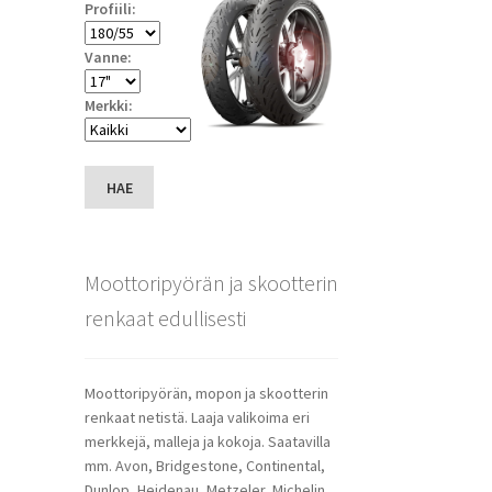
Profiili:
Vanne:
Merkki:
HAE
Moottoripyörän ja skootterin
renkaat edullisesti
Moottoripyörän, mopon ja skootterin
renkaat netistä. Laaja valikoima eri
merkkejä, malleja ja kokoja. Saatavilla
mm. Avon, Bridgestone, Continental,
Dunlop, Heidenau, Metzeler, Michelin,