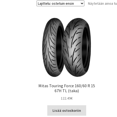
Näytetään ainoa tu
Mitas Touring Force 160/60 R 15
67H TL (taka)
122.49
€
Lisää ostoskoriin