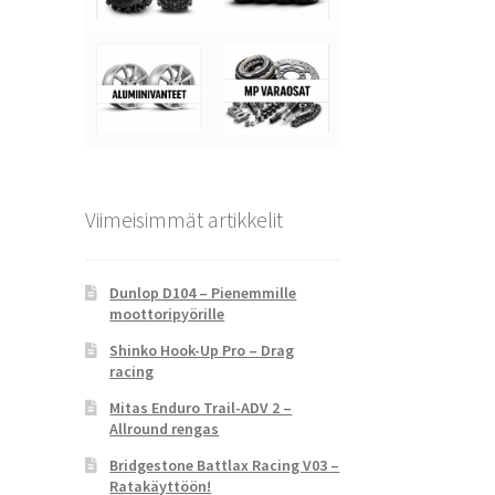
Viimeisimmät artikkelit
Dunlop D104 – Pienemmille
moottoripyörille
Shinko Hook-Up Pro – Drag
racing
Mitas Enduro Trail-ADV 2 –
Allround rengas
Bridgestone Battlax Racing V03 –
Ratakäyttöön!