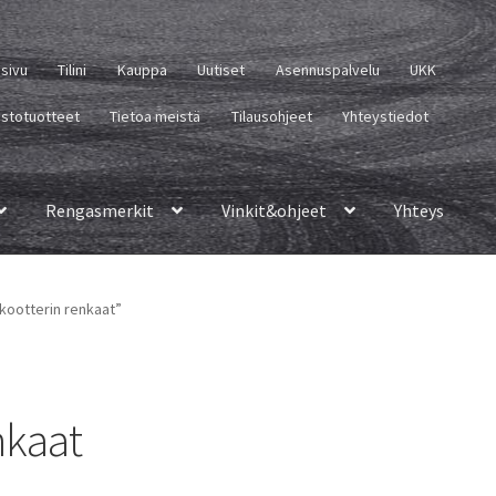
usivu
Tilini
Kauppa
Uutiset
Asennuspalvelu
UKK
istotuotteet
Tietoa meistä
Tilausohjeet
Yhteystiedot
Rengasmerkit
Vinkit&ohjeet
Yhteys
skootterin renkaat”
nkaat