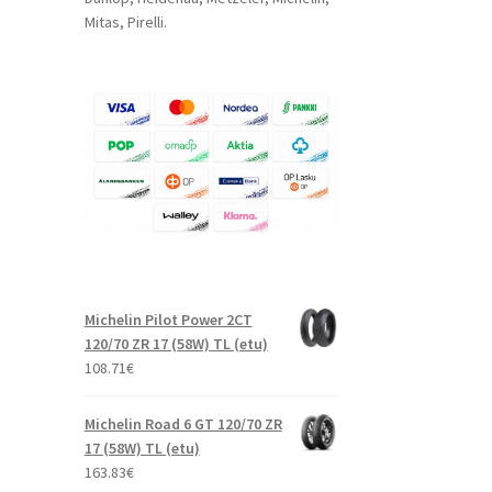
Mitas, Pirelli.
Michelin Pilot Power 2CT
120/70 ZR 17 (58W) TL (etu)
108.71
€
Michelin Road 6 GT 120/70 ZR
17 (58W) TL (etu)
163.83
€