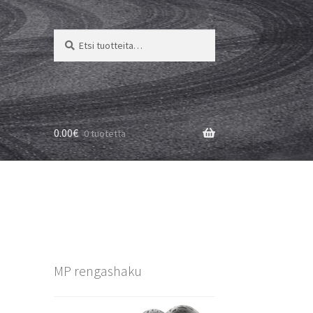
Etsi:
Haku
0.00
€
0 tuotetta
MP rengashaku