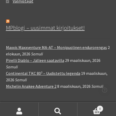
Valmistajat
MPblogi – uusimmat kirjoitukset!
Maxxis Maxxventure MA-AT – Monipuolinen endurorengas
2
elokuun, 2026
Samuli
Pirelli Diablo – Jälleen saatavilla
29 maaliskuun, 2026
Samuli
Continental TKC 80² – Uudistettu legenda
19 maaliskuun,
2026
Samuli
Michelin Anakee Adventure 2
8 maaliskuun, 2026
Samuli
0
Etsi:
Haku