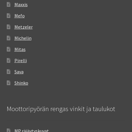
Maxxis
Mefo
Metzeler
Michelin
Mitas
Pirelli
Sava
Shinko
Moottoripyörän rengas vinkit ja taulukot
MP räjäytyskuvat