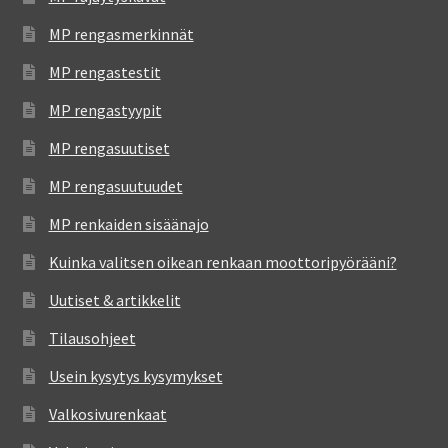
MP rengasmerkinnät
MP rengastestit
MP rengastyypit
MP rengasuutiset
MP rengasuutuudet
MP renkaiden sisäänajo
Kuinka valitsen oikean renkaan moottoripyörääni?
Uutiset & artikkelit
Tilausohjeet
Usein kysytys kysymykset
Valkosivurenkaat