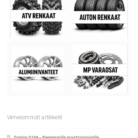
Viimeisimmät artikkelit
Dunlop D104 – Pienemmille moottoripyörille