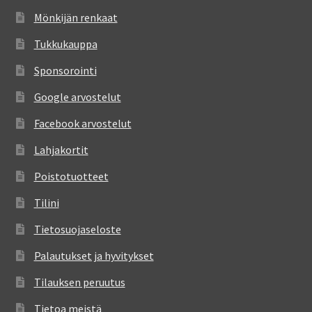
Mönkijän renkaat
Tukkukauppa
Sponsorointi
Google arvostelut
Facebook arvostelut
Lahjakortit
Poistotuotteet
Tilini
Tietosuojaseloste
Palautukset ja hyvitykset
Tilauksen peruutus
Tietoa meistä