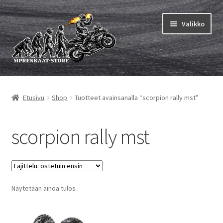
Siirry
Siirry
Valikko
navigointiin
sisältöön
Laajen
MP renkaat
alemm
Etusivu
Shop
Tuotteet avainsanalla “scorpion rally mst”
tason
Laajen
Sisärenkaat ja nauhat
valikko
alemm
tason
Laajen
scorpion rally mst
Rengasmerkit
valikko
alemm
tason
Laajen
Vinkit&ohjeet
valikko
alemm
tason
Yhteys
Näytetään ainoa tulos
valikko