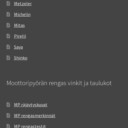
Metzeler
Michelin
Mitas
Pirelli
Sava
Shinko
Moottoripyörän rengas vinkit ja taulukot
MP räjäytyskuvat
MP rengasmerkinnät
MP rengastestit