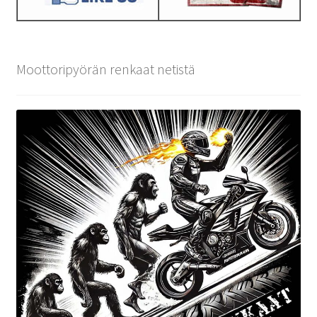
Moottoripyörän renkaat netistä