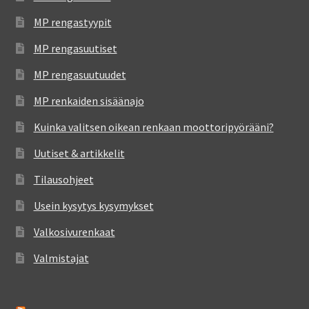
MP rengastyypit
MP rengasuutiset
MP rengasuutuudet
MP renkaiden sisäänajo
Kuinka valitsen oikean renkaan moottoripyörääni?
Uutiset & artikkelit
Tilausohjeet
Usein kysytys kysymykset
Valkosivurenkaat
Valmistajat