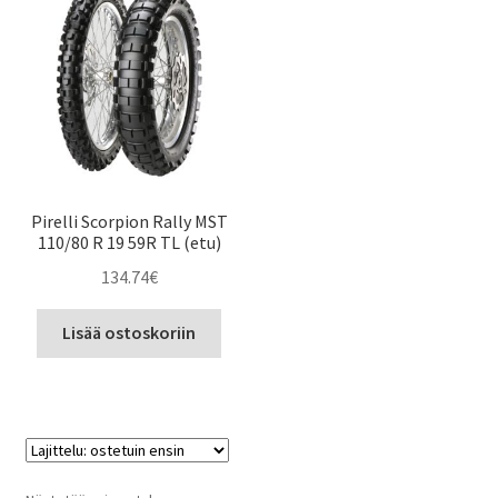
Pirelli Scorpion Rally MST
110/80 R 19 59R TL (etu)
134.74
€
Lisää ostoskoriin