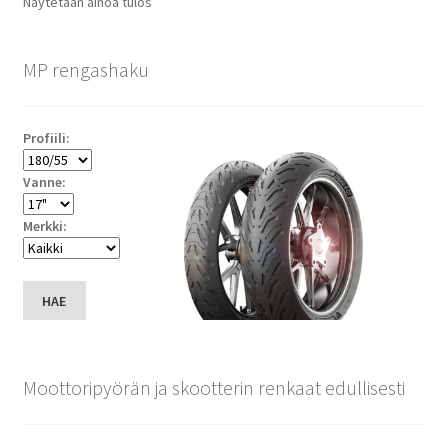
Näytetään ainoa tulos
MP rengashaku
Profiili:
Vanne:
Merkki:
HAE
Moottoripyörän ja skootterin renkaat edullisesti