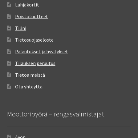
Lahjakortit
Poistotuotteet
Tilini
Tietosuojaseloste
Palautukset ja hyvitykset
Tilauksen peruutus
Tietoa meistä
Ota yhteyttä
Moottoripyörä – rengasvalmistajat
Avon