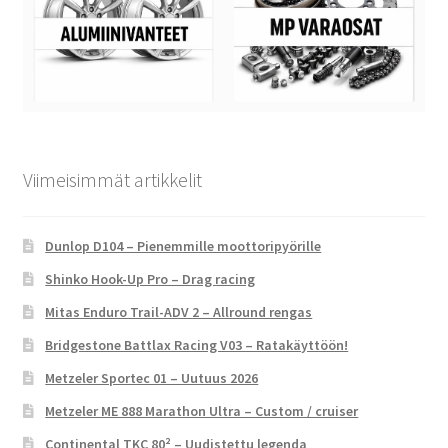
Viimeisimmät artikkelit
Dunlop D104 – Pienemmille moottoripyörille
Shinko Hook-Up Pro – Drag racing
Mitas Enduro Trail-ADV 2 – Allround rengas
Bridgestone Battlax Racing V03 – Ratakäyttöön!
Metzeler Sportec 01 – Uutuus 2026
Metzeler ME 888 Marathon Ultra – Custom / cruiser
Continental TKC 80² – Uudistettu legenda