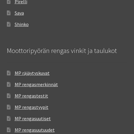
Pirelli
Sava
Shinko
Moottoripyörän rengas vinkit ja taulukot
MP räjäytyskuvat
MP rengasmerkinnät
MP rengastestit
MP rengastyypit
MP rengasuutiset
MP rengasuutuudet