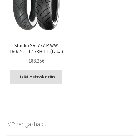
Shinko SR-777 R WW
160/70 – 17 73H TL (taka)
188.25
€
Lisää ostoskoriin
MP rengashaku