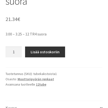
suora
21.34
€
3.00 – 3.25 – 12 TR4 suora
3.00
Lisää ostoskoriin
-
3.25
-
12
Tuotetunnus (SKU):
tubekakstoista1
Osasto:
Moottoripyörän renkaat
TR4
Avainsana tuotteelle
12tube
suora
määrä
Kuvaus