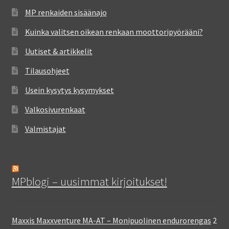
MP renkaiden sisäänajo
Kuinka valitsen oikean renkaan moottoripyörääni?
Uutiset & artikkelit
Tilausohjeet
Usein kysytys kysymykset
Valkosivurenkaat
Valmistajat
MPblogi – uusimmat kirjoitukset!
Maxxis Maxxventure MA-AT – Monipuolinen endurorengas
2