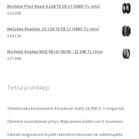
Michelin Pilot Road 4 120/70 ZR 17 (58W) TL (etu)
124.02
€
Metzeler Roadtec Z6 120/70 ZR 17 (58W) TL (etu)
104.11
€
Michelin Anakee Wild (M+S) 90/90 - 21 54R TL (etu)
137.80
€
Tietoa ja vinkkejä
Toimitusaika keskimäärin 4-6 päivää. Rahti 24,95€ (1-3 rengasta).
Olemme suomalainen yritys. Maksamme kaikki verot Suomeen.
Oikean rengaskoon löydät rekisteriotteestasi tai valmistajalta.