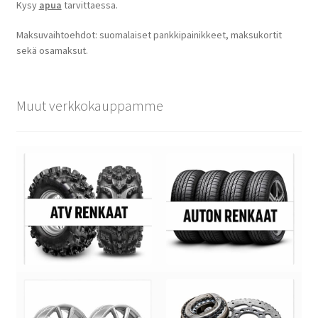
Kysy
apua
tarvittaessa.
Maksuvaihtoehdot: suomalaiset pankkipainikkeet, maksukortit
sekä osamaksut.
Muut verkkokauppamme