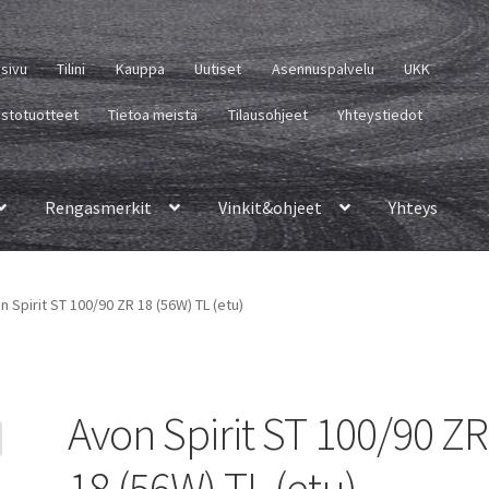
usivu
Tilini
Kauppa
Uutiset
Asennuspalvelu
UKK
istotuotteet
Tietoa meistä
Tilausohjeet
Yhteystiedot
Rengasmerkit
Vinkit&ohjeet
Yhteys
n Spirit ST 100/90 ZR 18 (56W) TL (etu)
Avon Spirit ST 100/90 ZR
18 (56W) TL (etu)