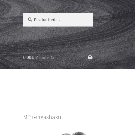
Etsi:
Haku
0.00
€
0 tuotetta
MP rengashaku