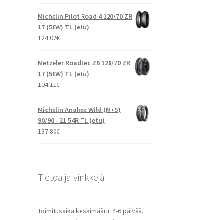
Michelin Pilot Road 4 120/70 ZR
17 (58W) TL (etu)
124.02
€
Metzeler Roadtec Z6 120/70 ZR
17 (58W) TL (etu)
104.11
€
Michelin Anakee Wild (M+S)
90/90 - 21 54R TL (etu)
137.80
€
Tietoa ja vinkkejä
Toimitusaika keskimäärin 4-6 päivää.