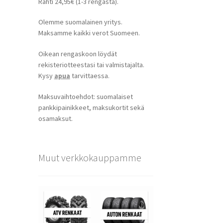
Rahti 24,95€ (1-3 rengasta).
Olemme suomalainen yritys.
Maksamme kaikki verot Suomeen.
Oikean rengaskoon löydät
rekisteriotteestasi tai valmistajalta.
Kysy
apua
tarvittaessa.
Maksuvaihtoehdot: suomalaiset
pankkipainikkeet, maksukortit sekä
osamaksut.
Muut verkkokauppamme