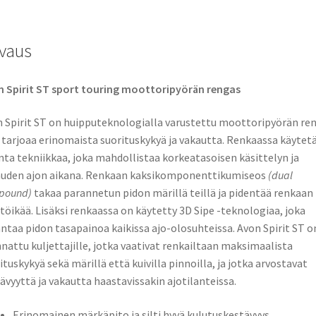
vaus
 Spirit ST sport touring moottoripyörän rengas
 Spirit ST on huipputeknologialla varustettu moottoripyörän re
 tarjoaa erinomaista suorituskykyä ja vakautta. Renkaassa käytet
nta tekniikkaa, joka mahdollistaa korkeatasoisen käsittelyn ja
uden ajon aikana. Renkaan kaksikomponenttikumiseos
(dual
pound)
takaa parannetun pidon märillä teillä ja pidentää renkaan
töikää. Lisäksi renkaassa on käytetty 3D Sipe -teknologiaa, joka
ntaa pidon tasapainoa kaikissa ajo-olosuhteissa. Avon Spirit ST o
nattu kuljettajille, jotka vaativat renkailtaan maksimaalista
ituskykyä sekä märillä että kuivilla pinnoilla, ja jotka arvostavat
ävyyttä ja vakautta haastavissakin ajotilanteissa.
Erinomainen märkäpito ja silti hyvä kulutuskestävyys.