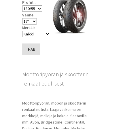
Profiili:
Vanne:
Merkki:
HAE
Moottoripyörän ja skootterin
renkaat edullisesti
Moottoripyörän, mopon ja skootterin
renkaat netistä. Laaja valikoima eri
merkkejä, malleja ja kokoja. Saatavilla
mm. Avon, Bridgestone, Continental,
Dunlop, Heidenau, Metzeler, Michelin,