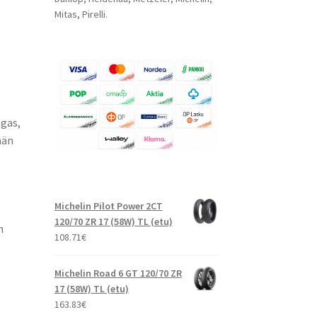
Mitas, Pirelli.
ngas,
ään
Michelin Pilot Power 2CT
120/70 ZR 17 (58W) TL (etu)
n
108.71
€
Michelin Road 6 GT 120/70 ZR
17 (58W) TL (etu)
163.83
€