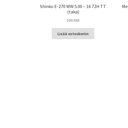
Shinko E-270 WW 5.00 – 16 72H TT
Met
(taka)
169.43
€
Lisää ostoskoriin