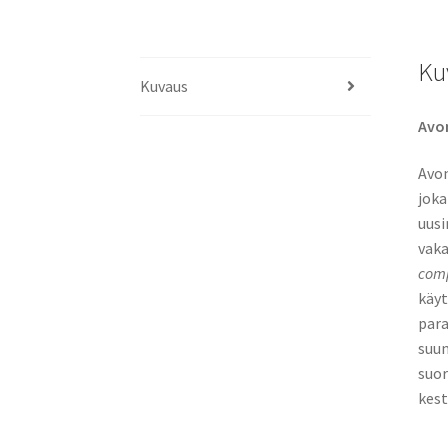
Ku
Kuvaus
Avon
Avon
joka
uusi
vaka
com
käyt
para
suun
suor
kest