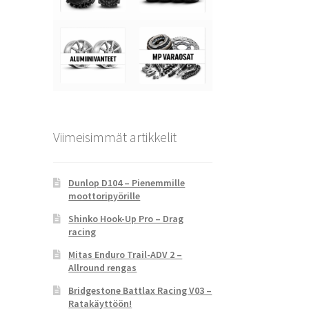
Viimeisimmät artikkelit
Dunlop D104 – Pienemmille
moottoripyörille
Shinko Hook-Up Pro – Drag
racing
Mitas Enduro Trail-ADV 2 –
Allround rengas
Bridgestone Battlax Racing V03 –
Ratakäyttöön!