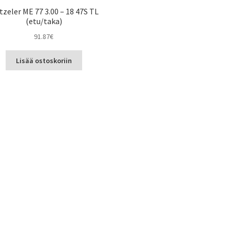
zeler ME 77 3.00 – 18 47S TL
(etu/taka)
91.87
€
Lisää ostoskoriin