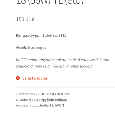
153.11
€
Rengastyyppi:
Tubeless (TL)
Akseli:
Eturengas
Kaikki moottoripyörän renkaat netistä edullisesti. Laaja
valikoima merkkejä, malleja ja rengaskokoja.
Varasto loppu
Tuotetunnus (SKU):
0029142894599
Osasto:
Moottoripyörän renkaat
Avainsanat tuotteelle
18
,
AVON