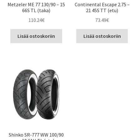
Metzeler ME 77 130/90 – 15
Continental Escape 2.75 –
66S TL (taka)
21 45S TT (etu)
110.24
€
73.49
€
Lisää ostoskoriin
Lisää ostoskoriin
Shinko SR-777 WW 100/90