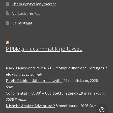
Usein kysytys kysymykset
Valkosivurenkaat
Valmistajat
MPblogi – uusimmat kirjoitukset!
Maxxis Maxxventure MA-AT – Monipuolinen endurorengas
2
elokuun, 2026
Samuli
Pirelli Diablo – Jälleen saatavilla
29 maaliskuun, 2026
Samuli
Continental TKC 80² – Uudistettu legenda
19 maaliskuun,
2026
Samuli
Michelin Anakee Adventure 2
8 maaliskuun, 2026
Samuli