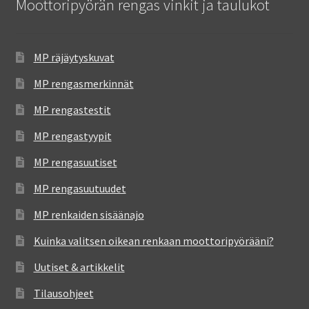
Moottoripyörän rengas vinkit ja taulukot
MP räjäytyskuvat
MP rengasmerkinnät
MP rengastestit
MP rengastyypit
MP rengasuutiset
MP rengasuutuudet
MP renkaiden sisäänajo
Kuinka valitsen oikean renkaan moottoripyörääni?
Uutiset & artikkelit
Tilausohjeet