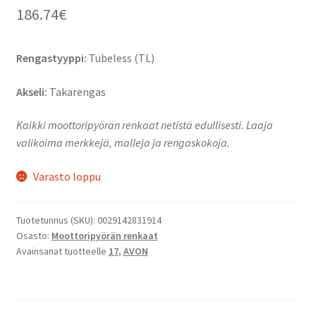
186.74
€
Rengastyyppi:
Tubeless (TL)
Akseli:
Takarengas
Kaikki moottoripyörän renkaat netistä edullisesti. Laaja
valikoima merkkejä, malleja ja rengaskokoja.
Varasto loppu
Tuotetunnus (SKU):
0029142831914
Osasto:
Moottoripyörän renkaat
Avainsanat tuotteelle
17
,
AVON