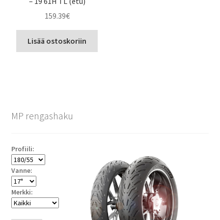
– 19 61H TL (etu)
159.39
€
Lisää ostoskoriin
MP rengashaku
Profiili:
Vanne:
Merkki: