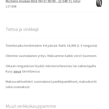
Michelin Anakee Wild (M+S) 90/90 - 21 54R TL (etu)
137.80
€
Tietoa ja vinkkejä
Toimitusaika keskimäärin 4-6 päivää. Rahti 24,95€ (1-3 rengasta).
Olemme suomalainen yritys. Maksamme kaikki verot Suomeen.
Oikean rengaskoon löydät rekisteriotteestasi tai valmistajalta.
Kysy
apua
tarvittaessa.
Maksuvaihtoehdot: suomalaiset pankkipainikkeet, maksukortit
sekä osamaksut.
Muut verkkokauppamme