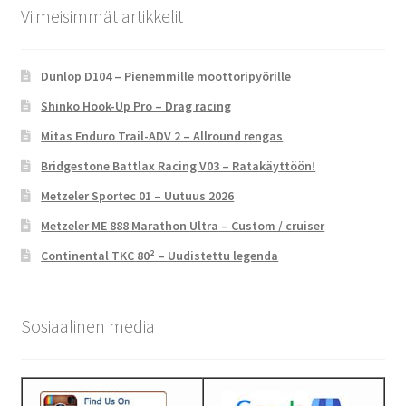
Viimeisimmät artikkelit
Dunlop D104 – Pienemmille moottoripyörille
Shinko Hook-Up Pro – Drag racing
Mitas Enduro Trail-ADV 2 – Allround rengas
Bridgestone Battlax Racing V03 – Ratakäyttöön!
Metzeler Sportec 01 – Uutuus 2026
Metzeler ME 888 Marathon Ultra – Custom / cruiser
Continental TKC 80² – Uudistettu legenda
Sosiaalinen media