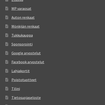
MP varaosat
Auton renkaat
Mönkijän renkaat
Tukkukauppa
Sponsorointi
Google arvostelut
Facebook arvostelut
Lahjakortit
Poistotuotteet
Tilini
Tietosuojaseloste