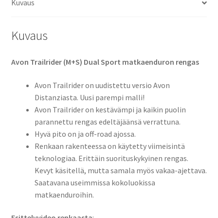
Kuvaus
Kuvaus
Avon Trailrider (M+S) Dual Sport matkaenduron rengas
Avon Trailrider on uudistettu versio Avon
Distanziasta. Uusi parempi malli!
Avon Trailrider on kestävämpi ja kaikin puolin
parannettu rengas edeltäjäänsä verrattuna.
Hyvä pito on ja off-road ajossa.
Renkaan rakenteessa on käytetty viimeisintä
teknologiaa. Erittäin suorituskykyinen rengas.
Kevyt käsitellä, mutta samala myös vakaa-ajettava.
Saatavana useimmissa kokoluokissa
matkaenduroihin.
Esittelyvideo renkaasta
: