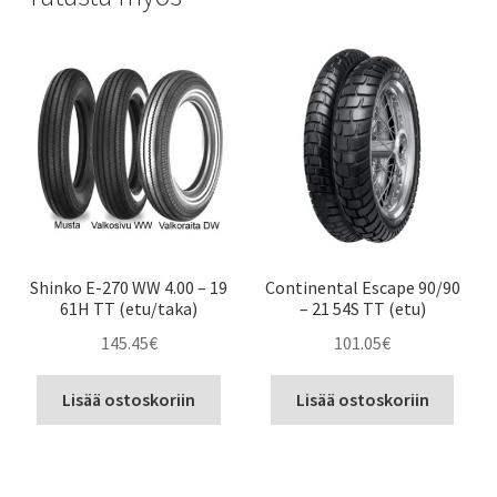
Shinko E-270 WW 4.00 – 19
Continental Escape 90/90
61H TT (etu/taka)
– 21 54S TT (etu)
145.45
€
101.05
€
Lisää ostoskoriin
Lisää ostoskoriin