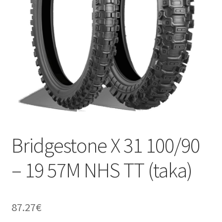
Bridgestone X 31 100/90
– 19 57M NHS TT (taka)
87.27
€