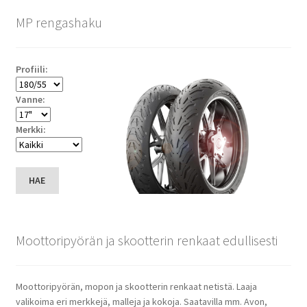
MP rengashaku
Profiili:
Vanne:
Merkki:
HAE
Moottoripyörän ja skootterin renkaat edullisesti
Moottoripyörän, mopon ja skootterin renkaat netistä. Laaja
valikoima eri merkkejä, malleja ja kokoja. Saatavilla mm. Avon,