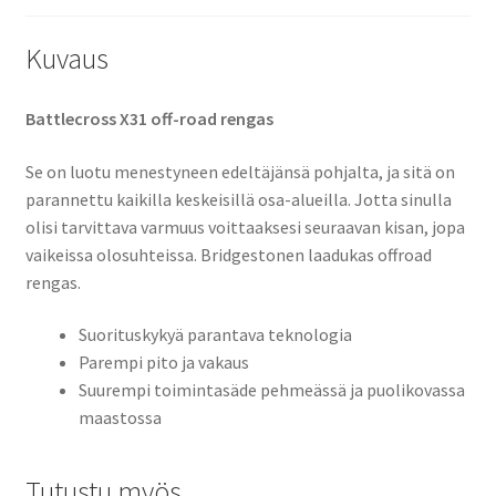
Kuvaus
Battlecross X31 off-road rengas
Se on luotu menestyneen edeltäjänsä pohjalta, ja sitä on
parannettu kaikilla keskeisillä osa-alueilla. Jotta sinulla
olisi tarvittava varmuus voittaaksesi seuraavan kisan, jopa
vaikeissa olosuhteissa. Bridgestonen laadukas offroad
rengas.
Suorituskykyä parantava teknologia
Parempi pito ja vakaus
Suurempi toimintasäde pehmeässä ja puolikovassa
maastossa
Tutustu myös