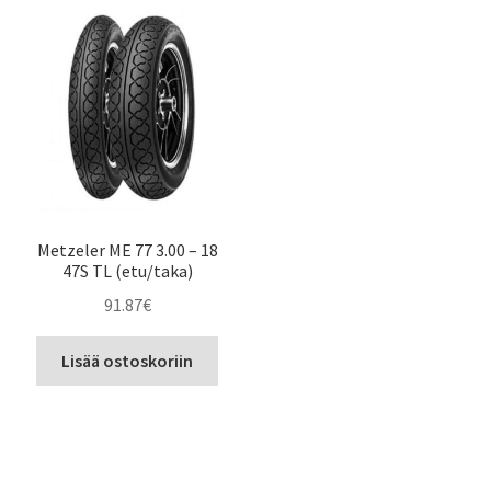
Metzeler ME 77 3.00 – 18
47S TL (etu/taka)
91.87
€
Lisää ostoskoriin