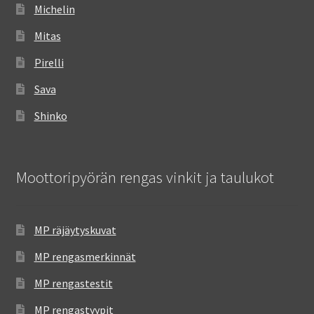
Michelin
Mitas
Pirelli
Sava
Shinko
Moottoripyörän rengas vinkit ja taulukot
MP räjäytyskuvat
MP rengasmerkinnät
MP rengastestit
MP rengastyypit