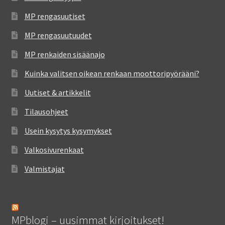
MP rengasuutiset
MP rengasuutuudet
MP renkaiden sisäänajo
Kuinka valitsen oikean renkaan moottoripyörääni?
Uutiset & artikkelit
Tilausohjeet
Usein kysytys kysymykset
Valkosivurenkaat
Valmistajat
MPblogi – uusimmat kirjoitukset!