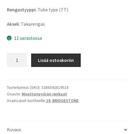
Rengastyyppi:
Tube type (TT)
Akseli:
Takarengas
11 varastossa
Bridgestone
Lisää ostoskoriin
X
31
100/90
-
Tuotetunnus (SKU):
3286342819518
Osasto:
Moottoripyörän renkaat
19
Avainsanat tuotteelle
19
,
BRIDGESTONE
57M
NHS
TT
(taka)
Kuvaus
määrä