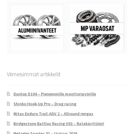
Viimeisimmät artikkelit
Dunlop D104 – Pienemmille moottoripyörille
Shinko Hook-Up Pro – Drag racing
Mitas Enduro Trail-ADV 2 – Allround rengas
Bridgestone Battlax Racing V03 – Ratakäyttöön!
Metzeler Sportec 01 – Uutuus 2026