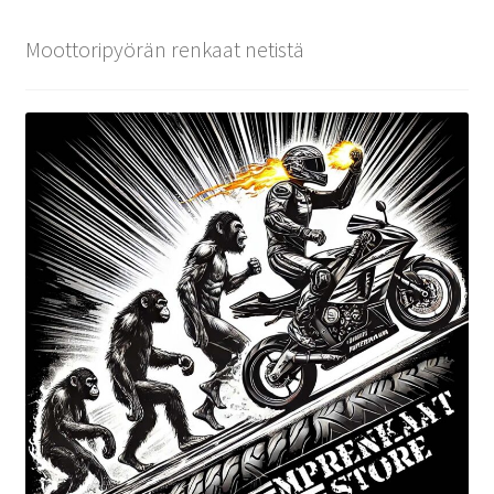
Moottoripyörän renkaat netistä