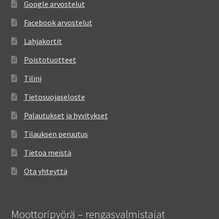
Google arvostelut
Facebook arvostelut
Lahjakortit
Poistotuotteet
Tilini
Tietosuojaseloste
Palautukset ja hyvitykset
Tilauksen peruutus
Tietoa meistä
Ota yhteyttä
Moottoripyörä – rengasvalmistajat