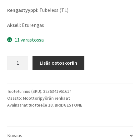
Rengastyyppi:
Tubeless (TL)
Akseli:
Eturengas
11 varastossa
Bridgestone
Lisää ostoskoriin
BT
46
110/80
-
Tuotetunnus (SKU):
3286341961614
Osasto:
Moottoripyörän renkaat
18
Avainsanat tuotteelle
18
,
BRIDGESTONE
58V
TL
(etu)
määrä
Kuvaus