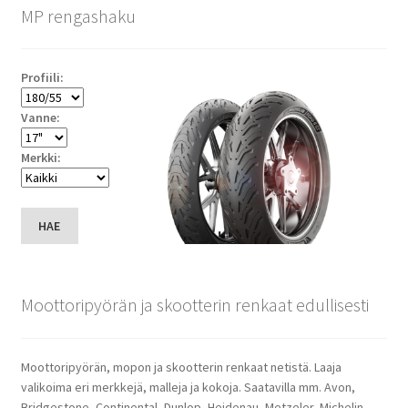
MP rengashaku
Profiili:
Vanne:
Merkki:
HAE
Moottoripyörän ja skootterin renkaat edullisesti
Moottoripyörän, mopon ja skootterin renkaat netistä. Laaja
valikoima eri merkkejä, malleja ja kokoja. Saatavilla mm. Avon,
Bridgestone, Continental, Dunlop, Heidenau, Metzeler, Michelin,