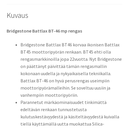
Kuvaus
Bridgestone Battlax BT-46 mp rengas
Bridgestone Battlax BT46 korvaa ikonisen Battlax
BT45 moottoripyörän renkaan. BT45 ehti olla
rengasmarkkinoilla jopa 22vuotta. Nyt Bridgestone
on päättänyt päivittää tämän rengasmallin
kokonaan uudella ja nykyaikaisella tekniikalla.
Battlax BT-46 on hyvä perusrengas useimpiin
moottoripyörämalleihin. Se soveltuu uusiin ja
vanhempiin moottoripyöriin.
Parannetut märkäominaisuudet tinkimättä
edeltävän renkaan tunnustetusta
kulutuskestävyydestä ja käsiteltävyydestä kuivalla
tiellä käyttämällä uutta muokattua Silica-