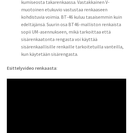
kumiseosta takarenkaassa. Vastakkainen V-
muotoinen etukuvio vastustaa renkaaseen
kohdistuvia voimia. BT-46 kuluu tasaisemmin kuin
edeltäjänsä. Suurin osa BT46-malliston renkaista
sopii UM-asennukseen, mikä tarkoittaa että
sisärenkaatonta rengasta voi käyttää
sisärenkaallisille renkaille tarkoitetuilla vanteilla,
kun käytetään sisärengasta.
Esittelyvideo renkaasta
: