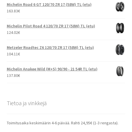
Michelin Road 6 GT 120/70 ZR 17 (58W) TL (etu)
163.83
€
Michelin Pilot Road 4 120/70 ZR 17 (58W) TL (etu)
124.02
€
Metzeler Roadtec Z6 120/70 ZR 17 (58W) TL (etu)
104.11
€
Michelin Anakee Wild (M+S) 90/90 - 21 54R TL (etu)
137.80
€
Tietoa ja vinkkejä
Toimitusaika keskimäärin 4-6 päivää. Rahti 24,95€ (1-3 rengasta).