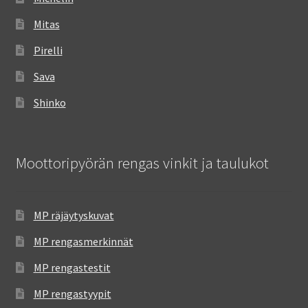
Mitas
Pirelli
Sava
Shinko
Moottoripyörän rengas vinkit ja taulukot
MP räjäytyskuvat
MP rengasmerkinnät
MP rengastestit
MP rengastyypit