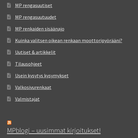
MP rengasuutiset
MP rengasuutuudet
MP renkaiden sisäänajo
Kuinka valitsen oikean renkaan moottoripyörääni?
Uutiset & artikkelit
Tilausohjeet
Usein kysytys kysymykset
Valkosivurenkaat
Valmistajat
MPblogi – uusimmat kirjoitukset!