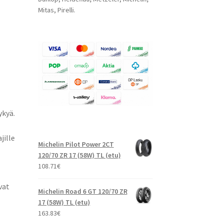
Mitas, Pirelli.
ykyä.
jille
Michelin Pilot Power 2CT
120/70 ZR 17 (58W) TL (etu)
108.71
€
vat
Michelin Road 6 GT 120/70 ZR
17 (58W) TL (etu)
163.83
€