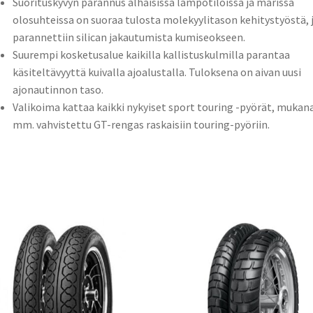
Suorituskyvyn parannus alhaisissa lämpötiloissa ja märissä
olosuhteissa on suoraa tulosta molekyylitason kehitystyöstä, j
parannettiin silican jakautumista kumiseokseen.
Suurempi kosketusalue kaikilla kallistuskulmilla parantaa
käsiteltävyyttä kuivalla ajoalustalla. Tuloksena on aivan uusi
ajonautinnon taso.
Valikoima kattaa kaikki nykyiset sport touring -pyörät, mukan
mm. vahvistettu GT-rengas raskaisiin touring-pyöriin.