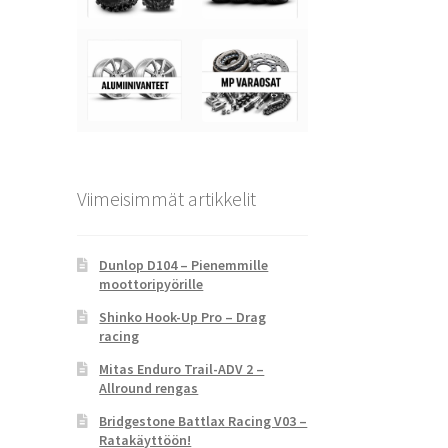
Viimeisimmät artikkelit
Dunlop D104 – Pienemmille
moottoripyörille
Shinko Hook-Up Pro – Drag
racing
Mitas Enduro Trail-ADV 2 –
Allround rengas
Bridgestone Battlax Racing V03 –
Ratakäyttöön!