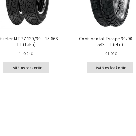
tzeler ME 77 130/90 – 15 66S
Continental Escape 90/90 –
TL (taka)
54S TT (etu)
110.24
€
101.05
€
Lisää ostoskoriin
Lisää ostoskoriin