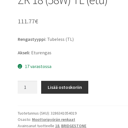
111.77
€
Rengastyyppi:
Tubeless (TL)
Akseli:
Eturengas
17 varastossa
Bridgestone
Lisää ostoskoriin
T
31
110/80
ZR
Tuotetunnus (SKU):
3286341054019
Osasto:
Moottoripyörän renkaat
18
Avainsanat tuotteelle
18
,
BRIDGESTONE
(58W)