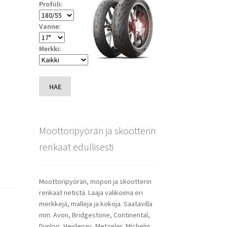
Profiili:
Vanne:
Merkki:
HAE
Moottoripyörän ja skootterin
renkaat edullisesti
Moottoripyörän, mopon ja skootterin
renkaat netistä. Laaja valikoima eri
merkkejä, malleja ja kokoja. Saatavilla
mm. Avon, Bridgestone, Continental,
Dunlop, Heidenau, Metzeler, Michelin,