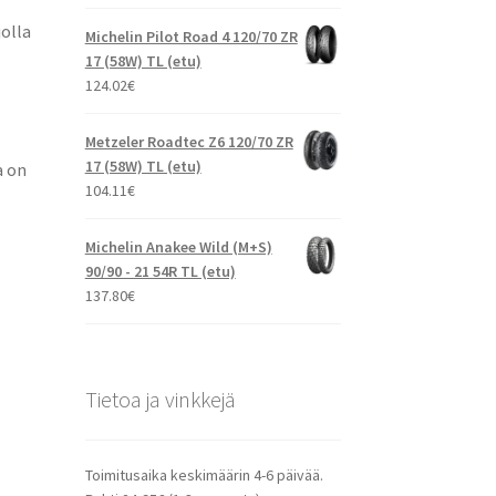
olla
Michelin Pilot Road 4 120/70 ZR
17 (58W) TL (etu)
124.02
€
Metzeler Roadtec Z6 120/70 ZR
17 (58W) TL (etu)
a on
104.11
€
Michelin Anakee Wild (M+S)
90/90 - 21 54R TL (etu)
137.80
€
Tietoa ja vinkkejä
Toimitusaika keskimäärin 4-6 päivää.