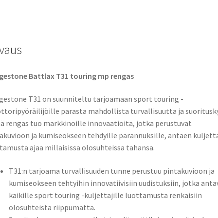
TL
(etu)
määrä
vaus
gestone Battlax T31 touring mp rengas
gestone T31 on suunniteltu tarjoamaan sport touring -
toripyöräilijöille parasta mahdollista turvallisuutta ja suoritusk
 rengas tuo markkinoille innovaatioita, jotka perustuvat
akuvioon ja kumiseokseen tehdyille parannuksille, antaen kuljetta
tamusta ajaa millaisissa olosuhteissa tahansa.
T31:n tarjoama turvallisuuden tunne perustuu pintakuvioon ja
kumiseokseen tehtyihin innovatiivisiin uudistuksiin, jotka anta
kaikille sport touring -kuljettajille luottamusta renkaisiin
olosuhteista riippumatta.