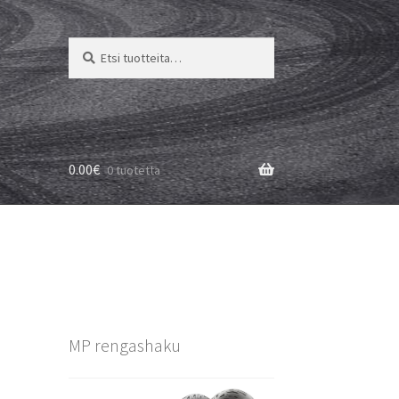
Etsi:
Haku
0.00
€
0 tuotetta
MP rengashaku