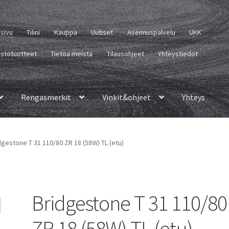
usivu
Tilini
Kauppa
Uutiset
Asennuspalvelu
UKK
istotuotteet
Tietoa meistä
Tilausohjeet
Yhteystiedot
Rengasmerkit
Vinkit&ohjeet
Yhteys
dgestone T 31 110/80 ZR 18 (58W) TL (etu)
Bridgestone T 31 110/80
ZR 18 (58W) TL (etu)