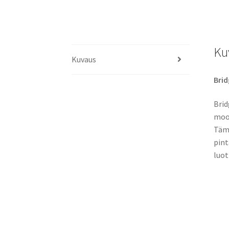
Ku
Kuvaus
Brid
Brid
moot
Tämä
pint
luot