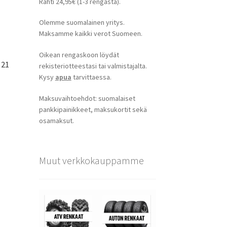
Rahti 24,95€ (1-3 rengasta).
Olemme suomalainen yritys.
Maksamme kaikki verot Suomeen.
Oikean rengaskoon löydät
 21
rekisteriotteestasi tai valmistajalta.
Kysy
apua
tarvittaessa.
Maksuvaihtoehdot: suomalaiset
pankkipainikkeet, maksukortit sekä
osamaksut.
Muut verkkokauppamme