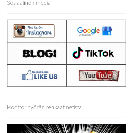
Sosiaalinen media
Moottoripyörän renkaat netistä