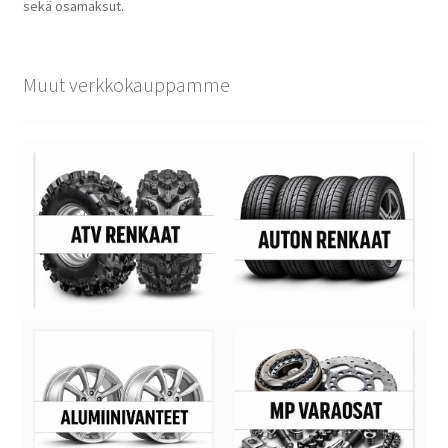
sekä osamaksut.
Muut verkkokauppamme