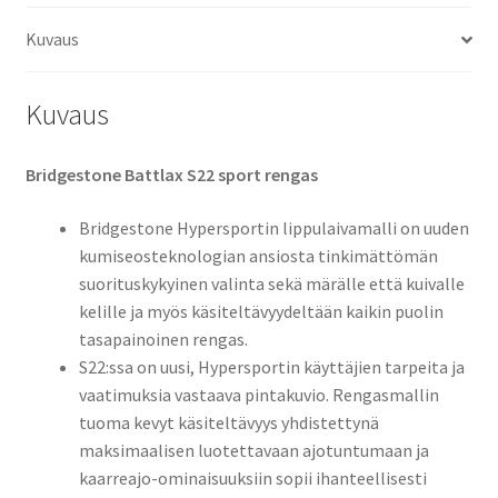
(etu)
Kuvaus
määrä
Kuvaus
Bridgestone Battlax S22 sport rengas
Bridgestone Hypersportin lippulaivamalli on uuden
kumiseosteknologian ansiosta tinkimättömän
suorituskykyinen valinta sekä märälle että kuivalle
kelille ja myös käsiteltävyydeltään kaikin puolin
tasapainoinen rengas.
S22:ssa on uusi, Hypersportin käyttäjien tarpeita ja
vaatimuksia vastaava pintakuvio. Rengasmallin
tuoma kevyt käsiteltävyys yhdistettynä
maksimaalisen luotettavaan ajotuntumaan ja
kaarreajo-ominaisuuksiin sopii ihanteellisesti