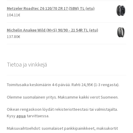
Metzeler Roadtec Z6 120/70 ZR 17 (58W) TL (etu)
104.11
€
Michelin Anakee Wild (M+S) 90/90 - 21 54R TL (etu)
137.80
€
Tietoa ja vinkkejä
Toimitusaika keskimäärin 4-6 päivää. Rahti 24,95€ (1-3 rengasta).
Olemme suomalainen yritys. Maksamme kaikki verot Suomeen.
Oikean rengaskoon löydät rekisteriotteestasi tai valmistajalta.
Kysy
apua
tarvittaessa.
Maksuvaihtoehdot: suomalaiset pankkipainikkeet, maksukortit