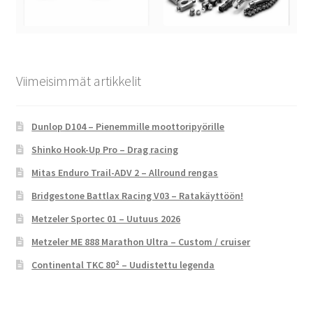
Viimeisimmät artikkelit
Dunlop D104 – Pienemmille moottoripyörille
Shinko Hook-Up Pro – Drag racing
Mitas Enduro Trail-ADV 2 – Allround rengas
Bridgestone Battlax Racing V03 – Ratakäyttöön!
Metzeler Sportec 01 – Uutuus 2026
Metzeler ME 888 Marathon Ultra – Custom / cruiser
Continental TKC 80² – Uudistettu legenda