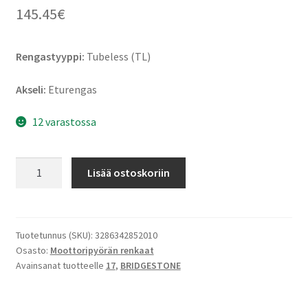
145.45
€
Rengastyyppi:
Tubeless (TL)
Akseli:
Eturengas
12 varastossa
Bridgestone
Lisää ostoskoriin
S
22
W
120/70
Tuotetunnus (SKU):
3286342852010
Osasto:
Moottoripyörän renkaat
ZR
Avainsanat tuotteelle
17
,
BRIDGESTONE
17
(58W)
TL