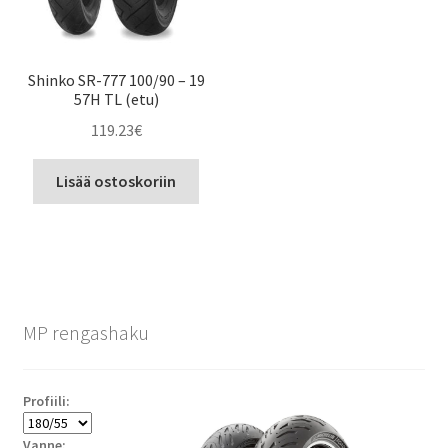
Shinko SR-777 100/90 – 19
57H TL (etu)
119.23
€
Lisää ostoskoriin
MP rengashaku
Profiili:
Vanne: