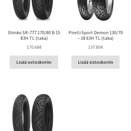
Shinko SR-777 170/80 B 15
Pirelli Sport Demon 130/70
83H TL (taka)
– 18 63H TL (taka)
170.68
€
137.80
€
Lisää ostoskoriin
Lisää ostoskoriin