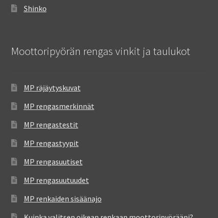
Shinko
Moottoripyörän rengas vinkit ja taulukot
MP räjäytyskuvat
MP rengasmerkinnät
MP rengastestit
MP rengastyypit
MP rengasuutiset
MP rengasuutuudet
MP renkaiden sisäänajo
Kuinka valitsen oikean renkaan moottoripyörääni?