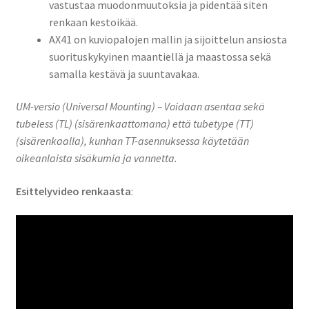
vastustaa muodonmuutoksia ja pidentää siten
renkaan kestoikää.
AX41 on kuviopalojen mallin ja sijoittelun ansiosta
suorituskykyinen maantiellä ja maastossa sekä
samalla kestävä ja suuntavakaa.
UM-versio (Universal Mounting) – Voidaan asentaa sekä
tubeless (TL) (sisärenkaattomana) että tubetype (TT)
(sisärenkaalla), kunhan TT-asennuksessa käytetään
oikeanlaista sisäkumia ja vannetta.
Esittelyvideo renkaasta
: