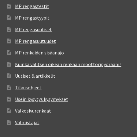
MP rengastestit
MP rengastyypit
MP rengasuutiset
MP rengasuutuudet
MP renkaiden sisäänajo
Kuinka valitsen oikean renkaan moottoripyörääni?
Uutiset & artikkelit
Tilausohjeet
Usein kysytys kysymykset
Valkosivurenkaat
Valmistajat