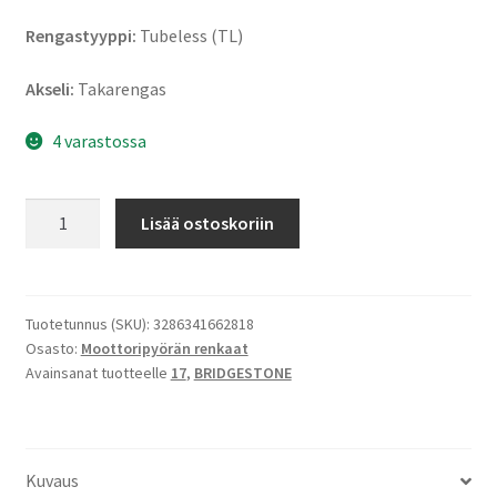
Rengastyyppi:
Tubeless (TL)
Akseli:
Takarengas
4 varastossa
Bridgestone
Lisää ostoskoriin
AX
41
M+S
150/70
Tuotetunnus (SKU):
3286341662818
Osasto:
Moottoripyörän renkaat
B
Avainsanat tuotteelle
17
,
BRIDGESTONE
17
69Q
TL
(taka)
Kuvaus
määrä