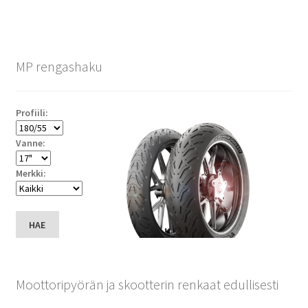
MP rengashaku
Profiili:
Vanne:
Merkki:
HAE
Moottoripyörän ja skootterin renkaat edullisesti