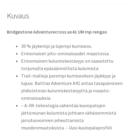
Kuvaus
Bridgestone Adventurecross ax41 UM mp rengas
30 % jäykempi ja lujempi kumiseos.
Erinomaiset pito-ominaisuudet maastossa.
Erinomainen kulumiskestävyys on saavutettu
torjumalla epäsäännöllistä kulumista.
Trail-malleja parempi kumiseoksen jäykkyys ja
lujuus  Battlax Adventure A41 antaa tasapainoisen
yhdistelmän kulumiskestävyyttä ja maasto-
ominaisuuksia.
– A-IW-teknologia vähentää kuviopalojen
jättöreunan kulumista johtuen vähäisemmistä
jarrutusvoimien aiheuttamista
muodonmuutoksista. – Uusi kuviopalaprofiili