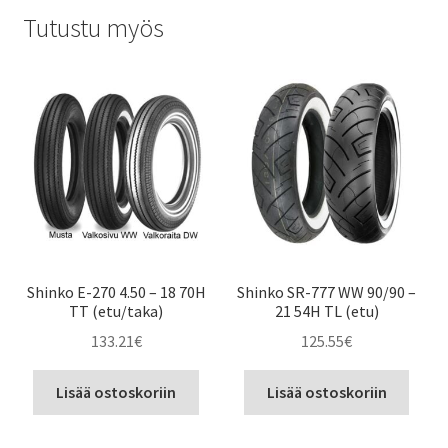
Tutustu myös
Shinko E-270 4.50 – 18 70H
Shinko SR-777 WW 90/90 –
TT (etu/taka)
21 54H TL (etu)
133.21
€
125.55
€
Lisää ostoskoriin
Lisää ostoskoriin