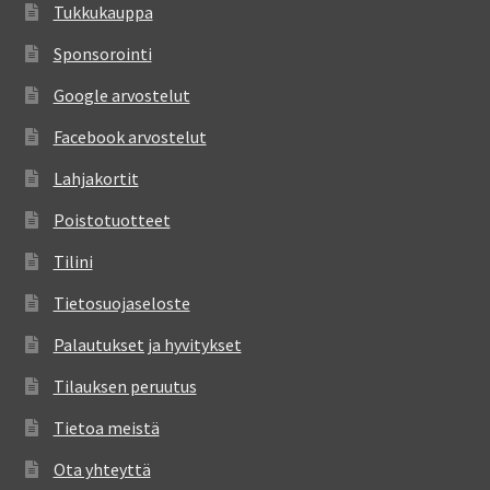
Tukkukauppa
Sponsorointi
Google arvostelut
Facebook arvostelut
Lahjakortit
Poistotuotteet
Tilini
Tietosuojaseloste
Palautukset ja hyvitykset
Tilauksen peruutus
Tietoa meistä
Ota yhteyttä