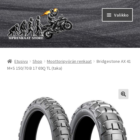
Siirry
Siirry
Valikko
navigointiin
sisältöön
Laajen
MP renkaat
alemm
Etusivu
Shop
Moottoripyörän renkaat
Bridgestone AX 41
tason
Laajen
Sisärenkaat ja nauhat
M+S 150/70 B 17 69Q TL (taka)
valikko
alemm
tason
Laajen
Rengasmerkit
valikko
alemm
tason
Laajen
Vinkit&ohjeet
valikko
alemm
tason
Yhteys
valikko