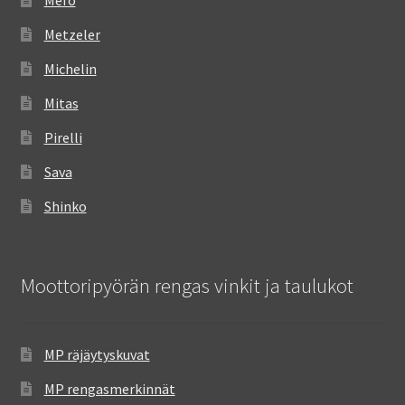
Mefo
Metzeler
Michelin
Mitas
Pirelli
Sava
Shinko
Moottoripyörän rengas vinkit ja taulukot
MP räjäytyskuvat
MP rengasmerkinnät