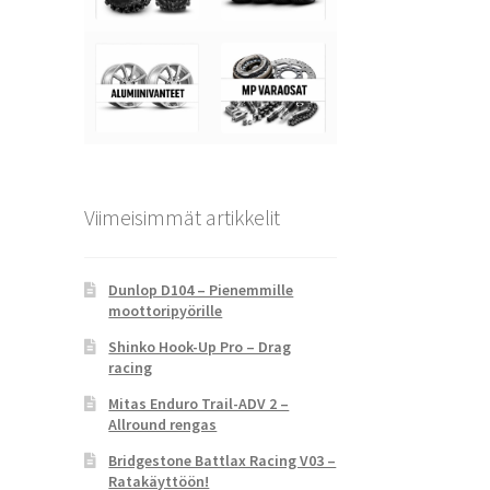
Viimeisimmät artikkelit
Dunlop D104 – Pienemmille
moottoripyörille
Shinko Hook-Up Pro – Drag
racing
Mitas Enduro Trail-ADV 2 –
Allround rengas
Bridgestone Battlax Racing V03 –
Ratakäyttöön!