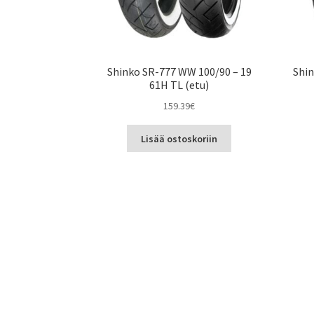
Shinko SR-777 WW 100/90 – 19
Shin
61H TL (etu)
159.39
€
Lisää ostoskoriin