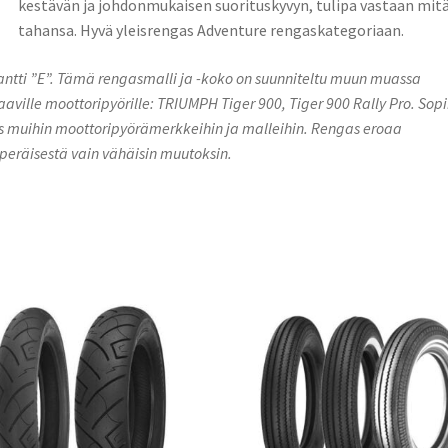
kestävän ja johdonmukaisen suorituskyvyn, tulipa vastaan mit
tahansa. Hyvä yleisrengas Adventure rengaskategoriaan.
antti ”E”. Tämä rengasmalli ja -koko on suunniteltu muun muassa
aaville moottoripyörille: TRIUMPH Tiger 900, Tiger 900 Rally Pro. Sopi
 muihin moottoripyörämerkkeihin ja malleihin. Rengas eroaa
peräisestä vain vähäisin muutoksin.