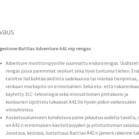
69V
TL
(taka)
vaus
määrä
gestone Battlax Adventure A41 mp rengas
Adventure moottoripyörille suunnattu endurorengas. Uudistet
rengas jossa paremmat seokset sekä hyvä tuntuma tiehen. Enä
tarvitse hätkähtää äkillistä sadekuuroa tai märkää tienpintaa, 
renkaan märkäpito on erinomainen. Sekä etu- että takarenkaa
käytetty 3LC-teknologia sekä innovatiivinen pintakuvio ja
kuviourien sijoittelu takaavat A41:lle hyvän pidon vaikeissakin
olosuhteissa.
Kosketusalueeseen kohdistuva paine jakautuu uudella tavalla,
on A41:n erinomaisen käsiteltävyyden ja pitotuntuman salaisuu
Joustava, kestävä, luotettava Battlax A41:n jämerä rakenne ta