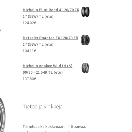
ä
Michelin Pilot Road 4 120/70 ZR
17 (58W) TL (etu)
124.02
€
i
Metzeler Roadtec Z6 120/70 ZR
17 (58W) TL (etu)
104.11
€
Michelin Anakee Wild (M+S)
90/90 - 21 54R TL (etu)
137.80
€
Tietoa ja vinkkejä
Toimitusaika keskimäärin 4-6 päivää.