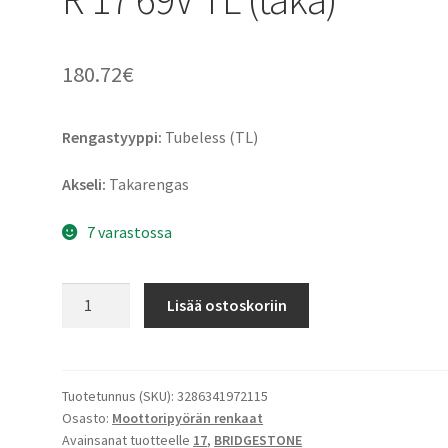
180.72
€
Rengastyyppi:
Tubeless (TL)
Akseli:
Takarengas
7 varastossa
Bridgestone
Lisää ostoskoriin
A
41
E
150/70
Tuotetunnus (SKU):
3286341972115
Osasto:
Moottoripyörän renkaat
R
Avainsanat tuotteelle
17
,
BRIDGESTONE
17