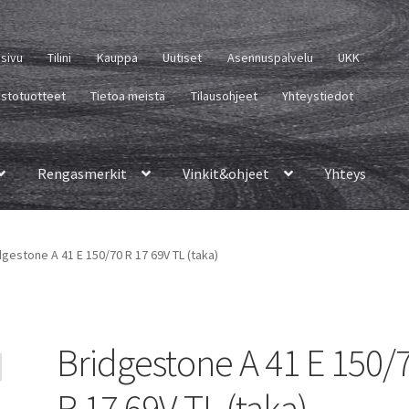
usivu
Tilini
Kauppa
Uutiset
Asennuspalvelu
UKK
istotuotteet
Tietoa meistä
Tilausohjeet
Yhteystiedot
Rengasmerkit
Vinkit&ohjeet
Yhteys
dgestone A 41 E 150/70 R 17 69V TL (taka)
Bridgestone A 41 E 150/
R 17 69V TL (taka)