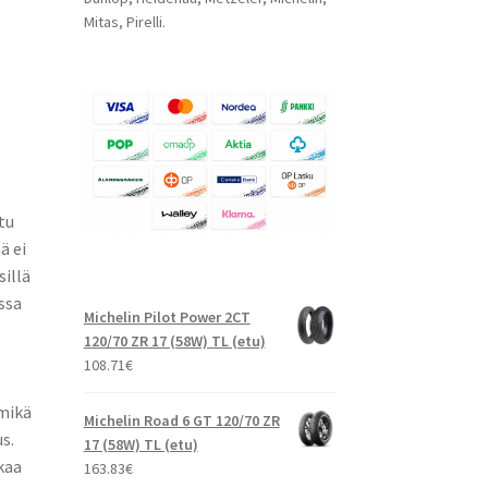
Mitas, Pirelli.
tu
ä ei
sillä
ssa
Michelin Pilot Power 2CT
120/70 ZR 17 (58W) TL (etu)
108.71
€
 mikä
Michelin Road 6 GT 120/70 ZR
s.
17 (58W) TL (etu)
kaa
163.83
€