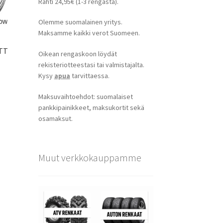
Rahti 24,95€ (1-3 rengasta).
Olemme suomalainen yritys.
Maksamme kaikki verot Suomeen.
 TT
Oikean rengaskoon löydät
rekisteriotteestasi tai valmistajalta.
Kysy
apua
tarvittaessa.
Maksuvaihtoehdot: suomalaiset
pankkipainikkeet, maksukortit sekä
osamaksut.
Muut verkkokauppamme