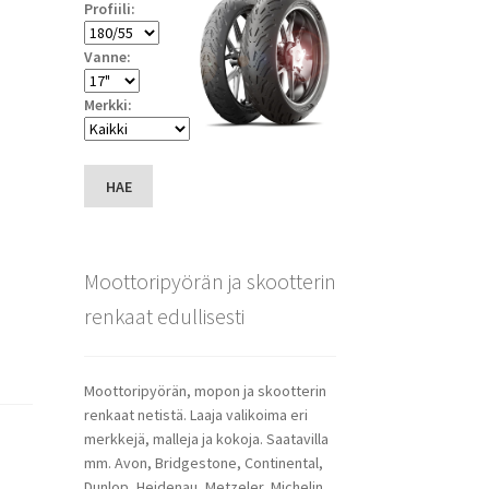
Profiili:
Vanne:
Merkki:
HAE
Moottoripyörän ja skootterin
renkaat edullisesti
Moottoripyörän, mopon ja skootterin
renkaat netistä. Laaja valikoima eri
merkkejä, malleja ja kokoja. Saatavilla
mm. Avon, Bridgestone, Continental,
Dunlop, Heidenau, Metzeler, Michelin,