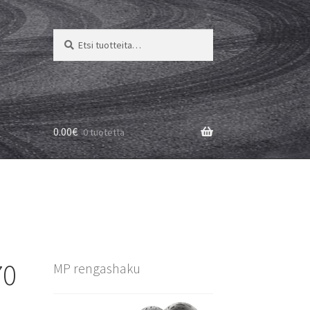
Etsi:
Haku
0.00
€
0 tuotetta
70
MP rengashaku