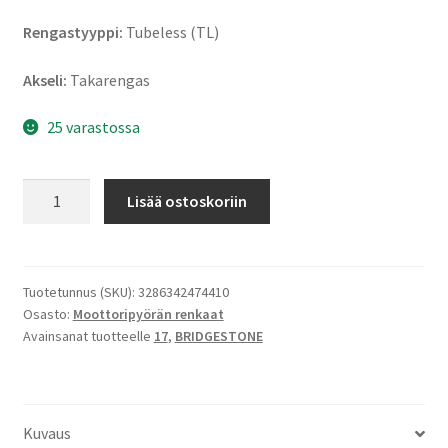
Rengastyyppi:
Tubeless (TL)
Akseli:
Takarengas
25 varastossa
Bridgestone
Lisää ostoskoriin
AT
41
170/60
R
Tuotetunnus (SKU):
3286342474410
Osasto:
Moottoripyörän renkaat
17
Avainsanat tuotteelle
17
,
BRIDGESTONE
72V
TL
(taka)
määrä
Kuvaus