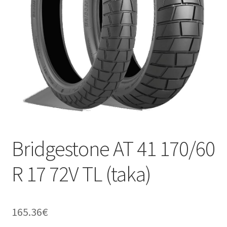
Bridgestone AT 41 170/60
R 17 72V TL (taka)
165.36
€