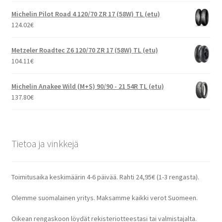
Michelin Pilot Road 4 120/70 ZR 17 (58W) TL (etu)
124.02
€
Metzeler Roadtec Z6 120/70 ZR 17 (58W) TL (etu)
104.11
€
Michelin Anakee Wild (M+S) 90/90 - 21 54R TL (etu)
137.80
€
Tietoa ja vinkkejä
Toimitusaika keskimäärin 4-6 päivää. Rahti 24,95€ (1-3 rengasta).
Olemme suomalainen yritys. Maksamme kaikki verot Suomeen.
Oikean rengaskoon löydät rekisteriotteestasi tai valmistajalta.