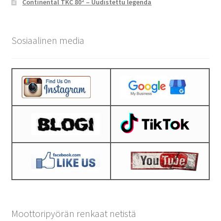
Continental TKC 80² – Uudistettu legenda
Sosiaalinen media
Moottoripyörän renkaat netistä