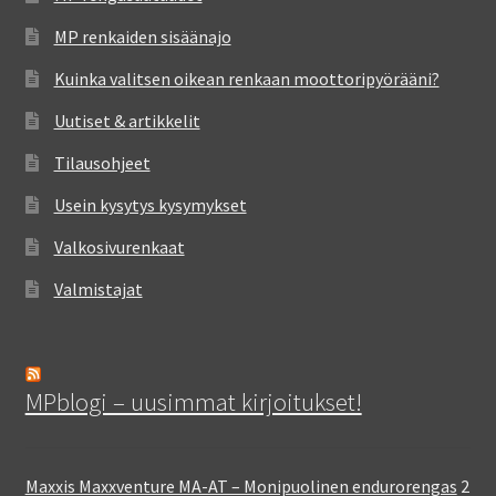
MP renkaiden sisäänajo
Kuinka valitsen oikean renkaan moottoripyörääni?
Uutiset & artikkelit
Tilausohjeet
Usein kysytys kysymykset
Valkosivurenkaat
Valmistajat
MPblogi – uusimmat kirjoitukset!
Maxxis Maxxventure MA-AT – Monipuolinen endurorengas
2