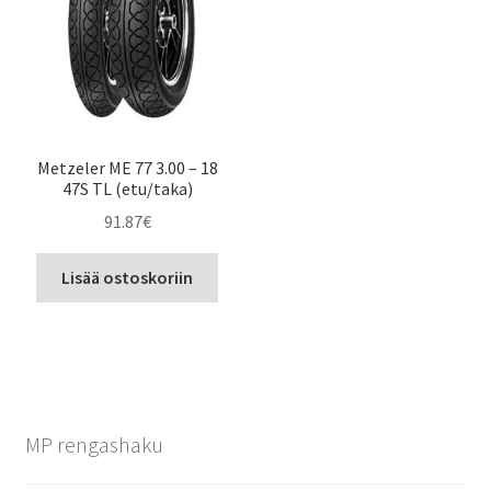
Metzeler ME 77 3.00 – 18
47S TL (etu/taka)
91.87
€
Lisää ostoskoriin
MP rengashaku