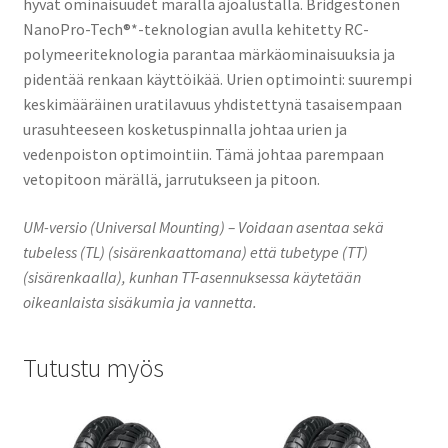
hyvät ominaisuudet märällä ajoalustalla. Bridgestonen
NanoPro-Tech®*-teknologian avulla kehitetty RC-
polymeeriteknologia parantaa märkäominaisuuksia ja
pidentää renkaan käyttöikää. Urien optimointi: suurempi
keskimääräinen uratilavuus yhdistettynä tasaisempaan
urasuhteeseen kosketuspinnalla johtaa urien ja
vedenpoiston optimointiin. Tämä johtaa parempaan
vetopitoon märällä, jarrutukseen ja pitoon.
UM-versio (Universal Mounting) – Voidaan asentaa sekä
tubeless (TL) (sisärenkaattomana) että tubetype (TT)
(sisärenkaalla), kunhan TT-asennuksessa käytetään
oikeanlaista sisäkumia ja vannetta.
Tutustu myös