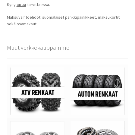
Kysy
apua
tarvittaessa.
Maksuvaihtoehdot: suomalaiset pankkipainikkeet, maksukortit
sekä osamaksut.
Muut verkkokauppamme