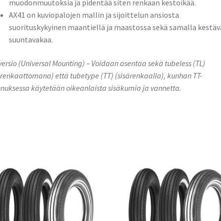
muodonmuutoksia ja pidentää siten renkaan kestoikää.
AX41 on kuviopalojen mallin ja sijoittelun ansiosta
suorituskykyinen maantiellä ja maastossa sekä samalla kestävä
suuntavakaa.
ersio (Universal Mounting) – Voidaan asentaa sekä tubeless (TL)
ärenkaattomana) että tubetype (TT) (sisärenkaalla), kunhan TT-
nuksessa käytetään oikeanlaista sisäkumia ja vannetta.