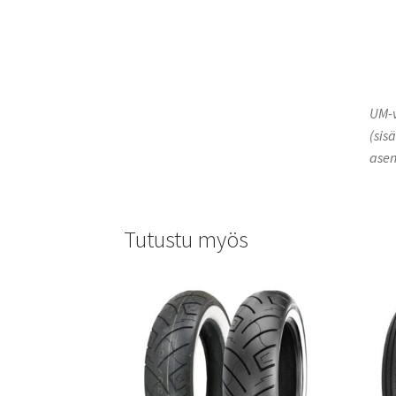
UM-v
(sis
asen
Tutustu myös