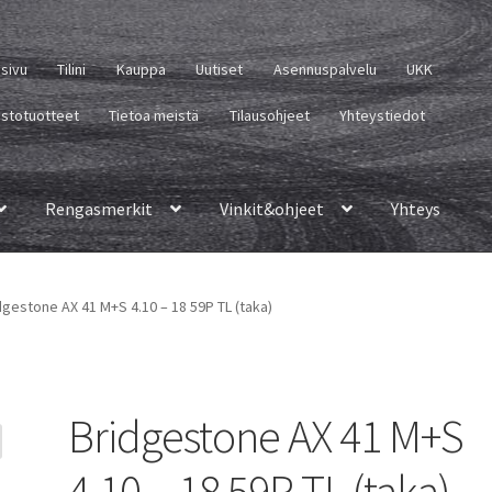
usivu
Tilini
Kauppa
Uutiset
Asennuspalvelu
UKK
istotuotteet
Tietoa meistä
Tilausohjeet
Yhteystiedot
Rengasmerkit
Vinkit&ohjeet
Yhteys
dgestone AX 41 M+S 4.10 – 18 59P TL (taka)
Bridgestone AX 41 M+S
4.10 – 18 59P TL (taka)