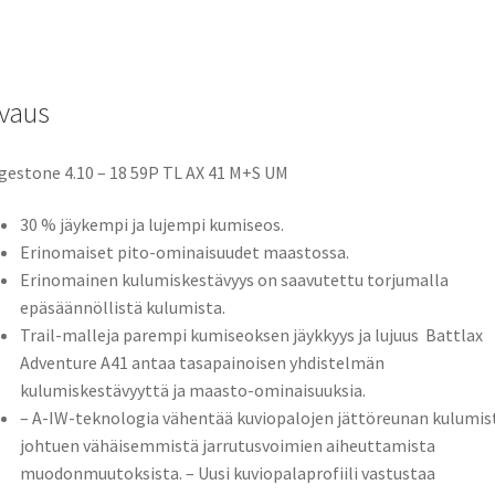
59P
TL
(taka)
vaus
määrä
gestone 4.10 – 18 59P TL AX 41 M+S UM
30 % jäykempi ja lujempi kumiseos.
Erinomaiset pito-ominaisuudet maastossa.
Erinomainen kulumiskestävyys on saavutettu torjumalla
epäsäännöllistä kulumista.
Trail-malleja parempi kumiseoksen jäykkyys ja lujuus  Battlax
Adventure A41 antaa tasapainoisen yhdistelmän
kulumiskestävyyttä ja maasto-ominaisuuksia.
– A-IW-teknologia vähentää kuviopalojen jättöreunan kulumis
johtuen vähäisemmistä jarrutusvoimien aiheuttamista
muodonmuutoksista. – Uusi kuviopalaprofiili vastustaa