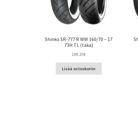
Shinko SR-777 R WW 160/70 – 17
Sh
73H TL (taka)
188.25
€
Lisää ostoskoriin