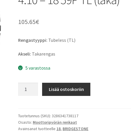
105.65
€
Rengastyyppi:
Tubeless (TL)
Akseli:
Takarengas
5 varastossa
Bridgestone
Lisää ostoskoriin
AX
41
M+S
4.10
Tuotetunnus (SKU):
3286341738117
Osasto:
Moottoripyörän renkaat
-
Avainsanat tuotteelle
18
,
BRIDGESTONE
18