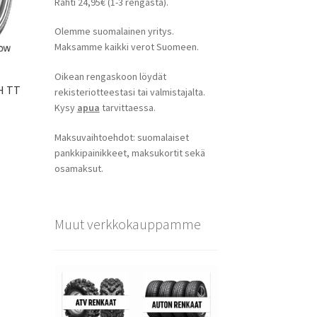
Rahti 24,95€ (1-3 rengasta).
Olemme suomalainen yritys.
Maksamme kaikki verot Suomeen.
Oikean rengaskoon löydät
1H TT
rekisteriotteestasi tai valmistajalta.
Kysy
apua
tarvittaessa.
Maksuvaihtoehdot: suomalaiset
pankkipainikkeet, maksukortit sekä
osamaksut.
Muut verkkokauppamme