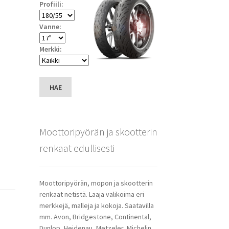
Profiili:
Vanne:
Merkki:
HAE
Moottoripyörän ja skootterin
renkaat edullisesti
Moottoripyörän, mopon ja skootterin
renkaat netistä. Laaja valikoima eri
merkkejä, malleja ja kokoja. Saatavilla
mm. Avon, Bridgestone, Continental,
Dunlop, Heidenau, Metzeler, Michelin,