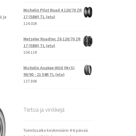
Michelin Pilot Road 4 120/70 ZR
 ja
17 (58W) TL (etu)
124.02
€
Metzeler Roadtec Z6 120/70 ZR
17 (58W) TL (etu)
104.11
€
Michelin Anakee Wild (M+S)
90/90 - 21 54R TL (etu)
137.80
€
Tietoa ja vinkkejä
Toimitusaika keskimäärin 4-6 päivää.