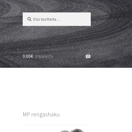
Etsi:
Haku
0.00
€
0 tuotetta
MP rengashaku