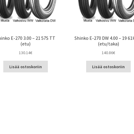
inko E-270 3.00 – 21 57S TT
Shinko E-270 DW 4.00 – 19 6
(etu)
(etu/taka)
130.14
€
140.86
€
Lisää ostoskoriin
Lisää ostoskoriin