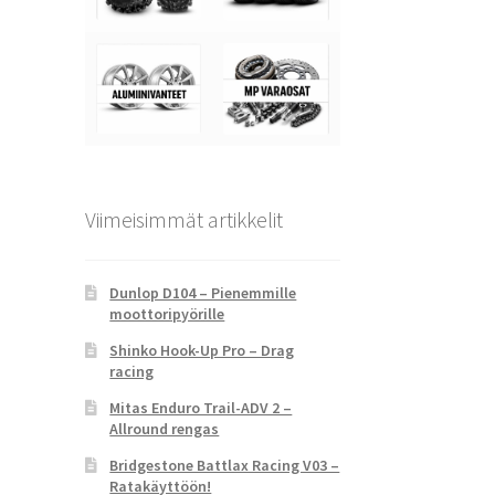
Viimeisimmät artikkelit
Dunlop D104 – Pienemmille
moottoripyörille
Shinko Hook-Up Pro – Drag
racing
Mitas Enduro Trail-ADV 2 –
Allround rengas
Bridgestone Battlax Racing V03 –
Ratakäyttöön!