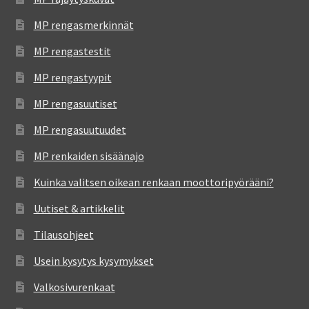
MP rengasmerkinnät
MP rengastestit
MP rengastyypit
MP rengasuutiset
MP rengasuutuudet
MP renkaiden sisäänajo
Kuinka valitsen oikean renkaan moottoripyörääni?
Uutiset & artikkelit
Tilausohjeet
Usein kysytys kysymykset
Valkosivurenkaat