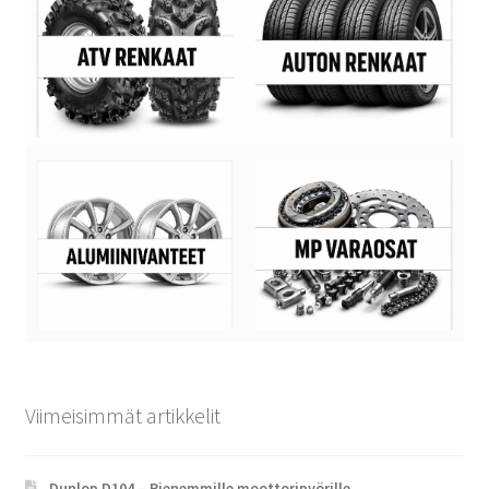
Viimeisimmät artikkelit
Dunlop D104 – Pienemmille moottoripyörille