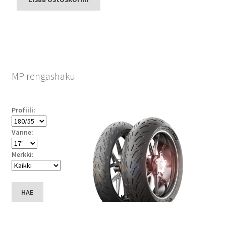
MP rengashaku
Profiili:
Vanne:
Merkki:
HAE