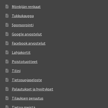
Mönkijän renkaat
Tukkukauppa
Sponsorointi
Google arvostelut
Facebook arvostelut
Lahjakortit
Poistotuotteet
Tilini
Tietosuojaseloste
Palautukset ja hyvitykset
Tilauksen peruutus
Tietoa meistä