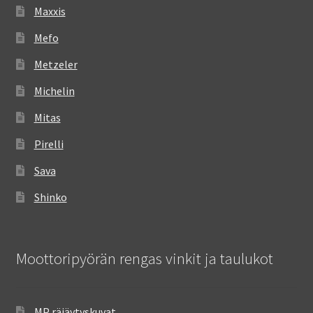
Maxxis
Mefo
Metzeler
Michelin
Mitas
Pirelli
Sava
Shinko
Moottoripyörän rengas vinkit ja taulukot
MP räjäytyskuvat