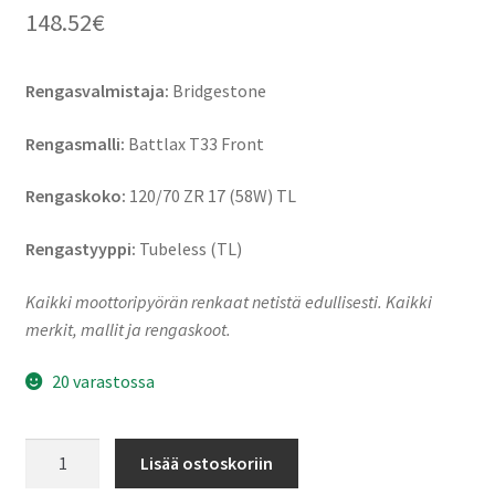
148.52
€
Rengasvalmistaja:
Bridgestone
Rengasmalli:
Battlax T33 Front
Rengaskoko:
120/70 ZR 17 (58W) TL
Rengastyyppi:
Tubeless (TL)
Kaikki moottoripyörän renkaat netistä edullisesti. Kaikki
merkit, mallit ja rengaskoot.
20 varastossa
Bridgestone
Lisää ostoskoriin
Battlax