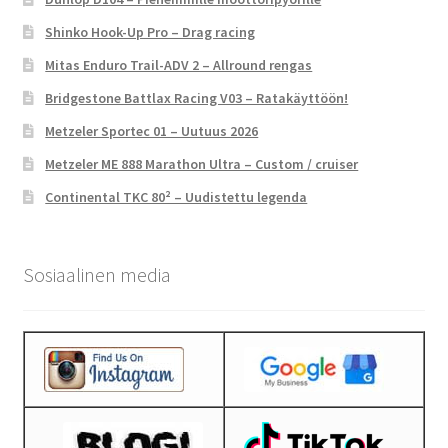
Shinko Hook-Up Pro – Drag racing
Mitas Enduro Trail-ADV 2 – Allround rengas
Bridgestone Battlax Racing V03 – Ratakäyttöön!
Metzeler Sportec 01 – Uutuus 2026
Metzeler ME 888 Marathon Ultra – Custom / cruiser
Continental TKC 80² – Uudistettu legenda
Sosiaalinen media