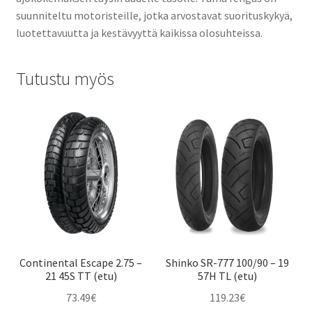
suunniteltu motoristeille, jotka arvostavat suorituskykyä,
luotettavuutta ja kestävyyttä kaikissa olosuhteissa.
Tutustu myös
Continental Escape 2.75 –
Shinko SR-777 100/90 – 19
21 45S TT (etu)
57H TL (etu)
73.49
€
119.23
€