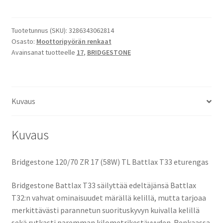
T33
120/70
ZR
Tuotetunnus (SKU):
3286343062814
Osasto:
Moottoripyörän renkaat
17
Avainsanat tuotteelle
17
,
BRIDGESTONE
(58W)
TL
(etu)
määrä
Kuvaus
Kuvaus
Bridgestone 120/70 ZR 17 (58W) TL Battlax T33 eturengas
Bridgestone Battlax T33 säilyttää edeltäjänsä Battlax
T32:n vahvat ominaisuudet märällä kelillä, mutta tarjoaa
merkittävästi parannetun suorituskyvyn kuivalla kelillä
sekä rutkasti paremman kilometrikestävyyden. Renkaassa