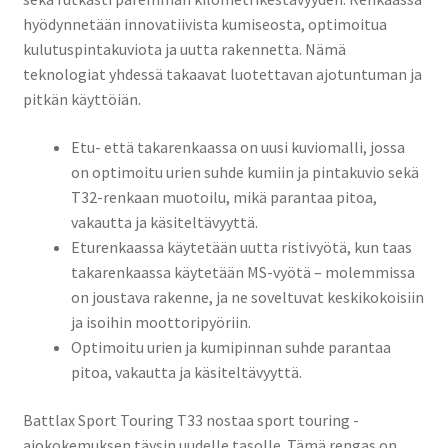
hyödynnetään innovatiivista kumiseosta, optimoitua
kulutuspintakuviota ja uutta rakennetta. Nämä
teknologiat yhdessä takaavat luotettavan ajotuntuman ja
pitkän käyttöiän.
Etu- että takarenkaassa on uusi kuviomalli, jossa
on optimoitu urien suhde kumiin ja pintakuvio sekä
T32-renkaan muotoilu, mikä parantaa pitoa,
vakautta ja käsiteltävyyttä.
Eturenkaassa käytetään uutta ristivyötä, kun taas
takarenkaassa käytetään MS-vyötä – molemmissa
on joustava rakenne, ja ne soveltuvat keskikokoisiin
ja isoihin moottoripyöriin.
Optimoitu urien ja kumipinnan suhde parantaa
pitoa, vakautta ja käsiteltävyyttä.
Battlax Sport Touring T33 nostaa sport touring -
ajokokemuksen täysin uudelle tasolle. Tämä rengas on