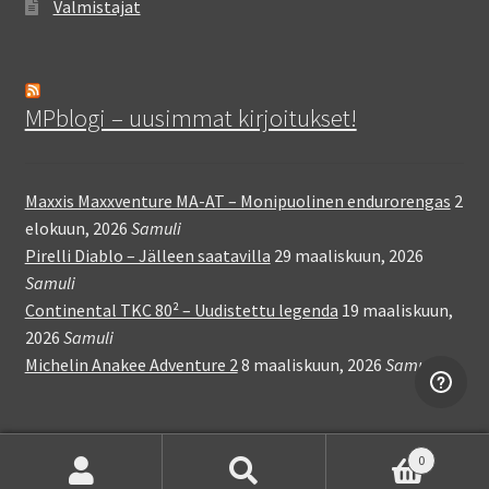
Valmistajat
MPblogi – uusimmat kirjoitukset!
Maxxis Maxxventure MA-AT – Monipuolinen endurorengas
2
elokuun, 2026
Samuli
Pirelli Diablo – Jälleen saatavilla
29 maaliskuun, 2026
Samuli
Continental TKC 80² – Uudistettu legenda
19 maaliskuun,
2026
Samuli
Michelin Anakee Adventure 2
8 maaliskuun, 2026
Samuli
0
Etsi:
Haku