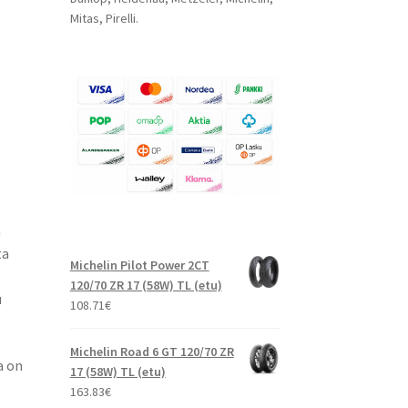
Mitas, Pirelli.
a
ta
Michelin Pilot Power 2CT
120/70 ZR 17 (58W) TL (etu)
u
108.71
€
Michelin Road 6 GT 120/70 ZR
a on
17 (58W) TL (etu)
163.83
€