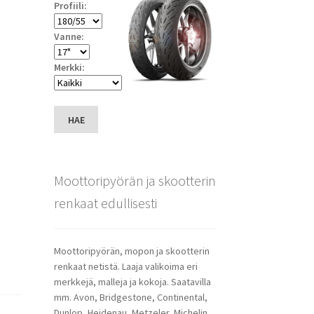
Profiili:
Vanne:
Merkki:
HAE
Moottoripyörän ja skootterin
renkaat edullisesti
Moottoripyörän, mopon ja skootterin
renkaat netistä. Laaja valikoima eri
merkkejä, malleja ja kokoja. Saatavilla
mm. Avon, Bridgestone, Continental,
Dunlop, Heidenau, Metzeler, Michelin,