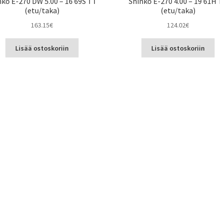
nko E-270 DW 5.00 – 16 69S TT
Shinko E-270 4.00 – 19 61H
(etu/taka)
(etu/taka)
163.15
€
124.02
€
Lisää ostoskoriin
Lisää ostoskoriin