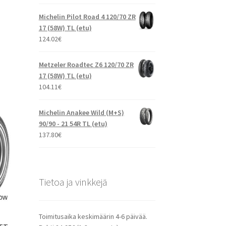
Michelin Pilot Road 4 120/70 ZR
17 (58W) TL (etu)
124.02
€
Metzeler Roadtec Z6 120/70 ZR
17 (58W) TL (etu)
104.11
€
Michelin Anakee Wild (M+S)
90/90 - 21 54R TL (etu)
137.80
€
Tietoa ja vinkkejä
Toimitusaika keskimäärin 4-6 päivää.