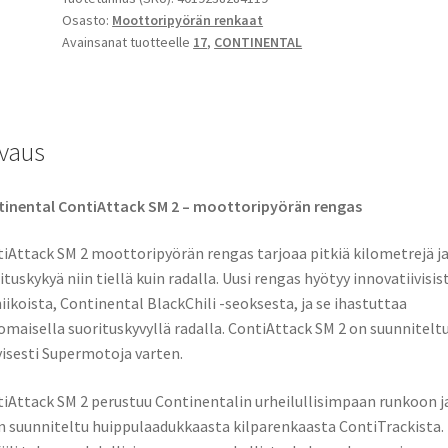
Osasto:
Moottoripyörän renkaat
R
Avainsanat tuotteelle
17
,
CONTINENTAL
17
58H
TL
(etu)
vaus
määrä
inental ContiAttack SM 2 – moottoripyörän rengas
iAttack SM 2 moottoripyörän rengas tarjoaa pitkiä kilometrejä j
ituskykyä niin tiellä kuin radalla. Uusi rengas hyötyy innovatiivisis
iikoista, Continental BlackChili -seoksesta, ja se ihastuttaa
omaisella suorituskyvyllä radalla. ContiAttack SM 2 on suunnitelt
yisesti Supermotoja varten.
iAttack SM 2 perustuu Continentalin urheilullisimpaan runkoon j
n suunniteltu huippulaadukkaasta kilparenkaasta ContiTrackista.