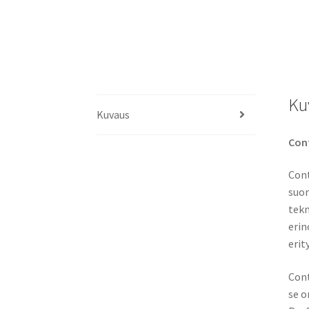
Ku
Kuvaus
Cont
Cont
suor
tekn
erin
erit
Cont
se o