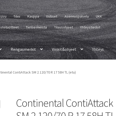
usivu
Tilini
Kauppa
Uutiset
Asennuspalvelu
UKK
istotuotteet
Tietoa meistä
Tilausohjeet
Yhteystiedot
Rengasmerkit
Vinkit&ohjeet
Yhteys
tinental ContiAttack SM 2 120/70 R 17 58H TL (etu)
Continental ContiAttack
SM 2 120/70 R 17 58H TL