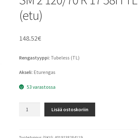
(etu)
148.52
€
Rengastyyppi:
Tubeless (TL)
Akseli:
Eturengas
53 varastossa
Continental
Lisää ostoskoriin
ContiAttack
SM
2
120/70
Tuotetunnus (SKU):
4019238284119