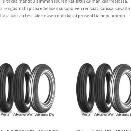
iili takaa mahdollisimman suuren kallistuskulman kaarreajossa.
 rengasmalli pitää edellisen sukupolven renkaat kurissa kuivalla
lla ja kattaa testikierroksen noin kaksi prosenttia nopeammin.