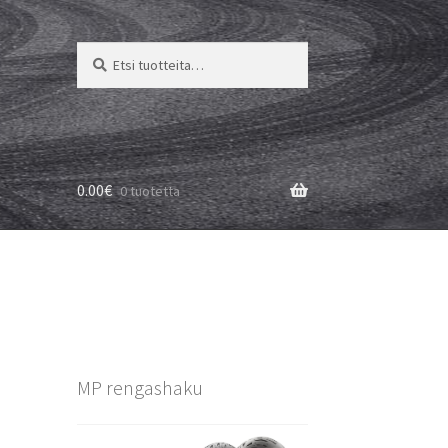
Etsi:
Haku
0.00
€
0 tuotetta
MP rengashaku