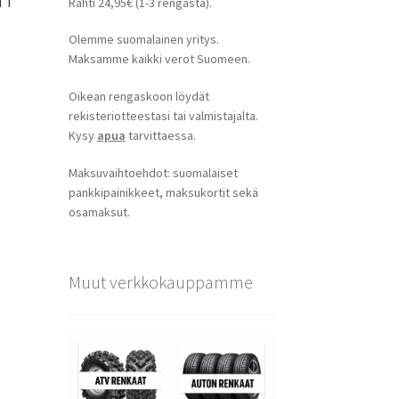
 TT
Rahti 24,95€ (1-3 rengasta).
Olemme suomalainen yritys.
Maksamme kaikki verot Suomeen.
Oikean rengaskoon löydät
rekisteriotteestasi tai valmistajalta.
Kysy
apua
tarvittaessa.
Maksuvaihtoehdot: suomalaiset
pankkipainikkeet, maksukortit sekä
osamaksut.
Muut verkkokauppamme