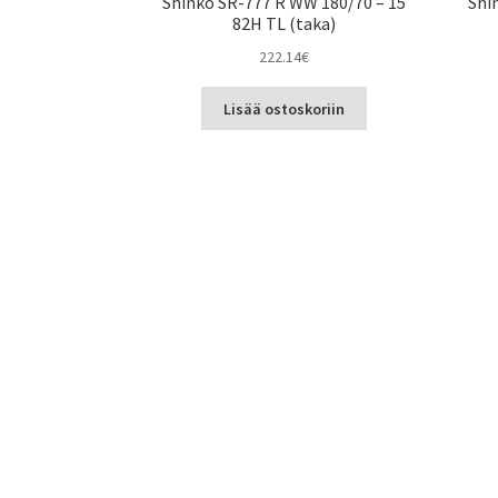
Shinko SR-777 R WW 180/70 – 15
Shi
82H TL (taka)
222.14
€
Lisää ostoskoriin