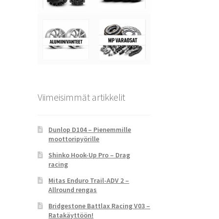
Viimeisimmät artikkelit
Dunlop D104 – Pienemmille
moottoripyörille
Shinko Hook-Up Pro – Drag
racing
Mitas Enduro Trail-ADV 2 –
Allround rengas
Bridgestone Battlax Racing V03 –
Ratakäyttöön!