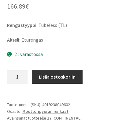
166.89
€
Rengastyyppi:
Tubeless (TL)
Akseli:
Eturengas
21 varastossa
Continental
Lisää ostoskoriin
RoadAttack
4
GT
120/70
Tuotetunnus (SKU):
4019238049602
Osasto:
Moottoripyörän renkaat
ZR
Avainsanat tuotteelle
17
,
CONTINENTAL
17
(58W)
TL