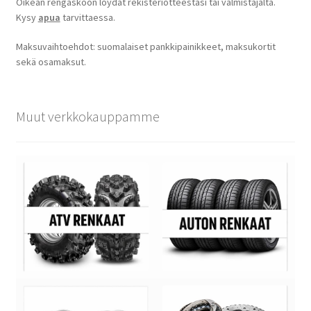
Oikean rengaskoon löydät rekisteriotteestasi tai valmistajalta.
Kysy
apua
tarvittaessa.
Maksuvaihtoehdot: suomalaiset pankkipainikkeet, maksukortit
sekä osamaksut.
Muut verkkokauppamme