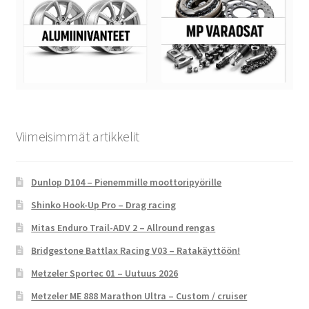
Viimeisimmät artikkelit
Dunlop D104 – Pienemmille moottoripyörille
Shinko Hook-Up Pro – Drag racing
Mitas Enduro Trail-ADV 2 – Allround rengas
Bridgestone Battlax Racing V03 – Ratakäyttöön!
Metzeler Sportec 01 – Uutuus 2026
Metzeler ME 888 Marathon Ultra – Custom / cruiser