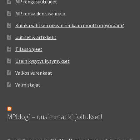
MP rengasuutuudet
MP renkaiden sisäänajo
Kuinka valitsen oikean renkaan moottoripyörääni?
Uutiset & artikkelit
Tilausohjeet
Usein kysytys kysymykset
Valkosivurenkaat
Valmistajat
MPblogi – uusimmat kirjoitukset!