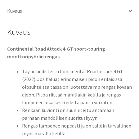
(etu)
Kuvaus
määrä
Kuvaus
Continental Road Attack 4 GT sport-touring
moottoripyörän rengas
Täysin uudistettu Continental Road attack 4 GT
(2022). Jos haluat erinomaisen pidon erilaisissa
olosuhteissa tässä on luotettava mp rengas kovaan
ajoon. Pitoa riittää märälläkin kelillä ja rengas
lämpenee pikaisesti edeltäjäänsä verraten.
Renkaan kuvionti on suunniteltu antamaan
parhaan mahdollisen suorituskyvyn.
Rengas lämpenee nopeasti ja on tällöin turvallinen
myös märällä kelillä.