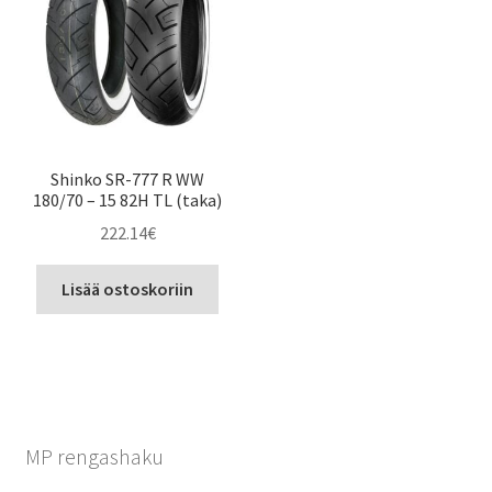
Shinko SR-777 R WW
180/70 – 15 82H TL (taka)
222.14
€
Lisää ostoskoriin
MP rengashaku