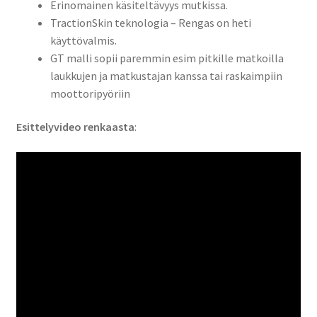
Erinomainen käsiteltävyys mutkissa.
TractionSkin teknologia – Rengas on heti
käyttövalmis.
GT malli sopii paremmin esim pitkille matkoilla
laukkujen ja matkustajan kanssa tai raskaimpiin
moottoripyöriin
Esittelyvideo renkaasta
: