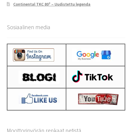
Continental TKC 80² – Uudistettu legenda
Sosiaalinen media
Moottoripyörän renkaat netistä